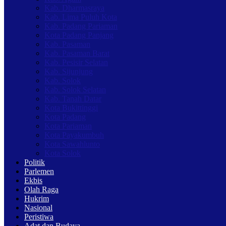
Kab. Dharmasraya
Kab. Lima Puluh Kota
Kab. Padang Pariaman
Kota Padang Panjang
Kab. Pasaman
Kab. Pasaman Barat
Kab. Pesisir Selatan
Kab. Sijunjung
Kab. Solok
Kab. Solok Selatan
Kab. Tanah Datar
Kota Bukittinggi
Kota Padang
Kota Pariaman
Kota Payakumbuh
Kota Sawahlunto
Kota Solok
Politik
Parlemen
Ekbis
Olah Raga
Hukrim
Nasional
Peristiwa
Adat dan Budaya