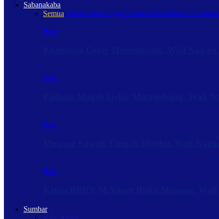
Sabanakaba
Semua
Sabanakaba Nagari
Sabanakaba Pariwara
Sabanaka
Baru
Kumango Gelar Musrenbang, Wali Nagari 
Baru
Padang Magek Gelar Musrenbang, Wali Nag
Baru
Musnag Sawah Tangah Digelar, Wali Naga
Baru
Ketua BPRN M.Yuner Buka Musnag, Wali
Sumbar
Kab. Agam