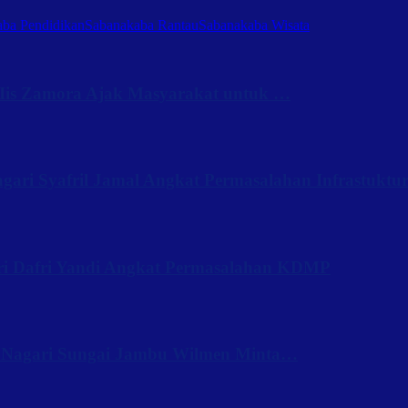
ba Pendidikan
Sabanakaba Rantau
Sabanakaba Wisata
Iis Zamora Ajak Masyarakat untuk …
ari Syafril Jamal Angkat Permasalahan Infrastuktu
ri Dafri Yandi Angkat Permasalahan KDMP
 Nagari Sungai Jambu Wilmen Minta…