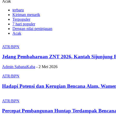
Acak
terbaru
Kiriman menarik
Terpopuler
7 hari populer
Dengan nilai peninjauan
Acak
ATR/BPN
Jelang Pembaharuan ZNT 2026, Kantah Sijunjung Pe
Admin SabanaKaba
-
2 Mei 2026
ATR/BPN
Hadapi Potensi dan Kerugian Bencana Alam, Wame
ATR/BPN
Percepat Pembangunan Huntap Terdampak Bencana