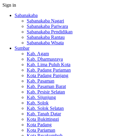
Sign in
Sabanakaba
Sabanakaba Nagari
Sabanakaba Pariwara
Sabanakaba Pendidikan
Sabanakaba Rantau
Sabanakaba Wisata
Sumbar
Kab. Agam
Kab. Dharmasraya
Kab. Lima Puluh Kota
Kab. Padang Pariaman
Kota Padang Panjang
Kab. Pasaman
Kab. Pasaman Barat
Kab. Pesisir Selatan
Kab. Sijunjung
Kab. Solok
Kab. Solok Selatan
Kab. Tanah Datar
Kota Bukittinggi
Kota Padang
Kota Pariaman
Kota Payakumbuh