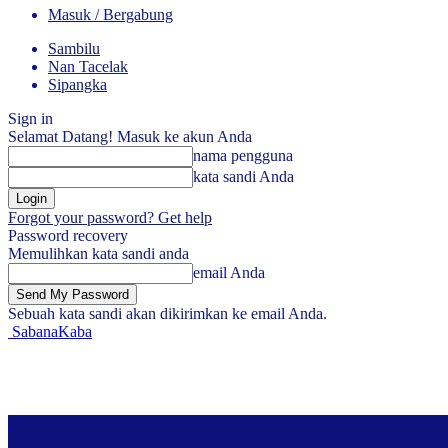
Masuk / Bergabung
Sambilu
Nan Tacelak
Sipangka
Sign in
Selamat Datang! Masuk ke akun Anda
nama pengguna
kata sandi Anda
Forgot your password? Get help
Password recovery
Memulihkan kata sandi anda
email Anda
Sebuah kata sandi akan dikirimkan ke email Anda.
SabanaKaba