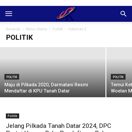
POLITIK
Pemilu Semakin Dekat, Caleg HK dan
Tokoh Ulama Kian Akrab
Beranda
Menu Utama
Politik
Halaman 2
POLITIK
Admin SabanaKaba
-
2 November 2018
POLITIK
POLITIK
Maju di Pilkada 2020, Darmatani Resmi
Temui Ket
Mendaftar di KPU Tanah Datar
Woelan Ma
Politik
Jelang Pilkada Tanah Datar 2024, DPC