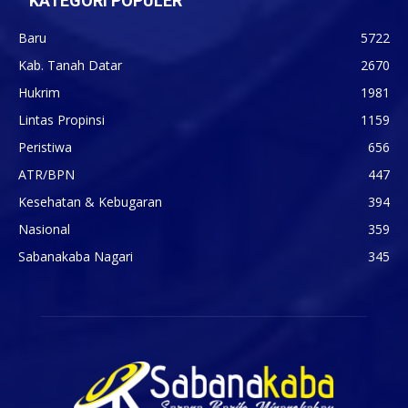
KATEGORI POPULER
Baru
5722
Kab. Tanah Datar
2670
Hukrim
1981
Lintas Propinsi
1159
Peristiwa
656
ATR/BPN
447
Kesehatan & Kebugaran
394
Nasional
359
Sabanakaba Nagari
345