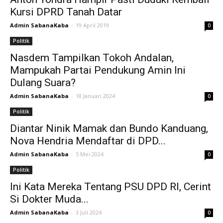
Kursi DPRD Tanah Datar
Admin SabanaKaba
-
19 April 2019
0
Politik
Nasdem Tampilkan Tokoh Andalan,
Mampukah Partai Pendukung Amin Ini
Dulang Suara?
Admin SabanaKaba
-
18 Januari 2024
0
Politik
Diantar Ninik Mamak dan Bundo Kanduang,
Nova Hendria Mendaftar di DPD...
Admin SabanaKaba
-
5 Mei 2024
0
Politik
Ini Kata Mereka Tentang PSU DPD RI, Cerint
Si Dokter Muda...
Admin SabanaKaba
-
3 Juli 2024
0