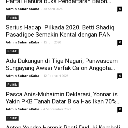
Partai Hanura Buka Pendaftaran Balon...
Admin SabanaKaba
-
30 April 2024
0
Politik
Serius Hadapi Pilkada 2020, Betti Shadiq
Pasadigoe Semakin Kental dengan PAN
Admin SabanaKaba
-
15 Juni 2020
0
Politik
Ada Dukungan di Tiga Nagari, Panwascam
Sungayang Awasi Verfak Calon Anggota...
Admin SabanaKaba
-
12 Februari 2023
0
Politik
Pasca Anis-Muhaimin Deklarasi, Yonnarlis
Yakin PKB Tanah Datar Bisa Hasilkan 70%...
Admin SabanaKaba
-
4 September 2023
0
Politik
Anton Yondra Hampir Pasti Duduki Kembali