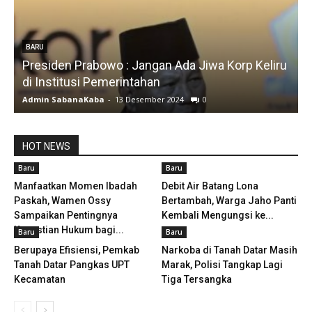
BARU
Presiden Prabowo : Jangan Ada Jiwa Korp Keliru
di Institusi Pemerintahan
S
Admin SabanaKaba
-
13 Desember 2024
0
A
HOT NEWS
Baru
Baru
Manfaatkan Momen Ibadah
Debit Air Batang Lona
Paskah, Wamen Ossy
Bertambah, Warga Jaho Panti
Sampaikan Pentingnya
Kembali Mengungsi ke...
Kepastian Hukum bagi...
Baru
Baru
Berupaya Efisiensi, Pemkab
Narkoba di Tanah Datar Masih
Tanah Datar Pangkas UPT
Marak, Polisi Tangkap Lagi
Kecamatan
Tiga Tersangka