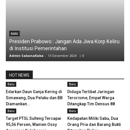
BARU
Presiden Prabowo : Jangan Ada Jiwa Korp Keliru
di Institusi Pemerintahan
Admin SabanaKaba
-
13 Desember 2024
0
HOT NEWS
Baru
Baru
Edarkan Daun Ganja Kering di
Diduga Terlibat Jaringan
Simawang, Dua Pelaku dan BB
Terorisme, Empat Warga
Diamankan...
Ditangkap Tim Densus 88
Baru
Baru
Target PTSL Sulteng Tercapai
Kedapatan Miliki Sabu, Dua
95,56 Persen, Wamen Ossy
Orang Pria dan Barang Bukti