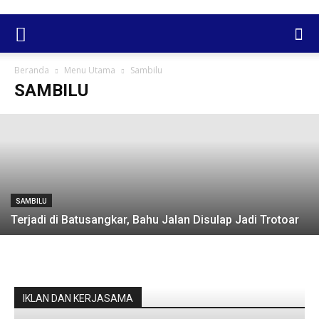
SAMBILU
Anton Yondra : Jangan Bicara Pariwisata
Jika Akses Jalan Rusak Parah
Beranda
Menu Utama
Sambilu
SAMBILU
Admin SabanaKaba
-
7 Januari 2020
SAMBILU
Terjadi di Batusangkar, Bahu Jalan Disulap Jadi Trotoar
IKLAN DAN KERJASAMA