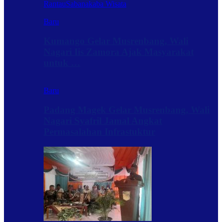
Rantau
Sabanakaba Wisata
Baru
Kumango Gelar Musrenbang, Wali
Nagari Iis Zamora Ajak Masyarakat
untuk …
Baru
Padang Magek Gelar Musrenbang, Wali
Nagari Syafril Jamal Angkat
Permasalahan Infrastuktur