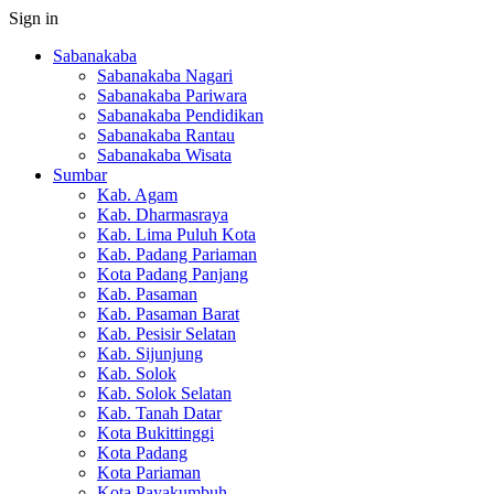
Sign in
Sabanakaba
Sabanakaba Nagari
Sabanakaba Pariwara
Sabanakaba Pendidikan
Sabanakaba Rantau
Sabanakaba Wisata
Sumbar
Kab. Agam
Kab. Dharmasraya
Kab. Lima Puluh Kota
Kab. Padang Pariaman
Kota Padang Panjang
Kab. Pasaman
Kab. Pasaman Barat
Kab. Pesisir Selatan
Kab. Sijunjung
Kab. Solok
Kab. Solok Selatan
Kab. Tanah Datar
Kota Bukittinggi
Kota Padang
Kota Pariaman
Kota Payakumbuh