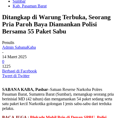
Sumbar
Kab. Pasaman Barat
Ditangkap di Warung Terbuka, Seorang
Pria Paroh Baya Diamankan Polisi
Bersama 55 Paket Sabu
Penulis
Admin SabanaKaba
-
14 Maret 2025
0
1225
Berbagi di Facebook
Tweet di Twitter
SABANA KABA, Pasbar
–Satuan Reserse Narkoba Polres
Pasaman Barat, Sumatera Barat (Sumbar), menangkap seorang pria
berinisial MD (42 tahun) dan mengamankan 54 paket sedang serta
satu paket kecil Narkotika golongan I jenis sabu-sabu dari terduka
pelaku.
BACA JUGA :
Blokade Mobil Brio di Depan SPBU, Polisi