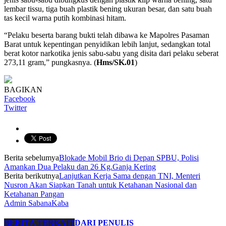
lembar tissu, tiga buah plastik bening ukuran besar, dan satu buah
tas kecil warna putih kombinasi hitam.
“Pelaku beserta barang bukti telah dibawa ke Mapolres Pasaman
Barat untuk kepentingan penyidikan lebih lanjut, sedangkan total
berat kotor narkotika jenis sabu-sabu yang disita dari pelaku seberat
273,11 gram,” pungkasnya. (
Hms/SK.01
)
BAGIKAN
Facebook
Twitter
Berita sebelumya
Blokade Mobil Brio di Depan SPBU, Polisi
Amankan Dua Pelaku dan 26 Kg.Ganja Kering
Berita berikutnya
Lanjutkan Kerja Sama dengan TNI, Menteri
Nusron Akan Siapkan Tanah untuk Ketahanan Nasional dan
Ketahanan Pangan
Admin SabanaKaba
BERITA TERKAIT
DARI PENULIS