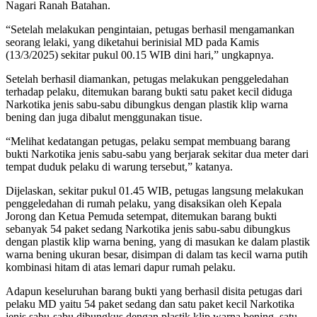
Nagari Ranah Batahan.
“Setelah melakukan pengintaian, petugas berhasil mengamankan
seorang lelaki, yang diketahui berinisial MD pada Kamis
(13/3/2025) sekitar pukul 00.15 WIB dini hari,” ungkapnya.
Setelah berhasil diamankan, petugas melakukan penggeledahan
terhadap pelaku, ditemukan barang bukti satu paket kecil diduga
Narkotika jenis sabu-sabu dibungkus dengan plastik klip warna
bening dan juga dibalut menggunakan tisue.
“Melihat kedatangan petugas, pelaku sempat membuang barang
bukti Narkotika jenis sabu-sabu yang berjarak sekitar dua meter dari
tempat duduk pelaku di warung tersebut,” katanya.
Dijelaskan, sekitar pukul 01.45 WIB, petugas langsung melakukan
penggeledahan di rumah pelaku, yang disaksikan oleh Kepala
Jorong dan Ketua Pemuda setempat, ditemukan barang bukti
sebanyak 54 paket sedang Narkotika jenis sabu-sabu dibungkus
dengan plastik klip warna bening, yang di masukan ke dalam plastik
warna bening ukuran besar, disimpan di dalam tas kecil warna putih
kombinasi hitam di atas lemari dapur rumah pelaku.
Adapun keseluruhan barang bukti yang berhasil disita petugas dari
pelaku MD yaitu 54 paket sedang dan satu paket kecil Narkotika
jenis sabu-sabu dibungkus dengan plastik klip warna bening, satu