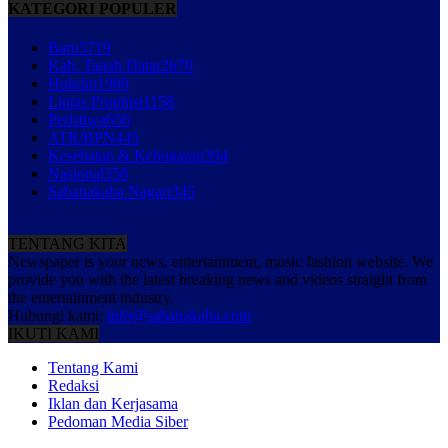
KATEGORI POPULER
Baru
5719
Kab. Tanah Datar
2670
Hukrim
1980
Lintas Propinsi
1158
Peristiwa
656
ATR/BPN
445
Kesehatan & Kebugaran
394
Nasional
358
Sabanakaba Nagari
345
TENTANG KITA
Newspaper is your news, entertainment, music fashion website. We
provide you with the latest breaking news and videos straight from
the entertainment industry.
Hubungi kami:
info@sabanakaba.com
IKUTI KAMI
Tentang Kami
Redaksi
Iklan dan Kerjasama
Pedoman Media Siber