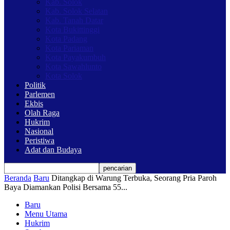
Kab. Solok
Kab. Solok Selatan
Kab. Tanah Datar
Kota Bukittinggi
Kota Padang
Kota Pariaman
Kota Payakumbuh
Kota Sawahlunto
Kota Solok
Politik
Parlemen
Ekbis
Olah Raga
Hukrim
Nasional
Peristiwa
Adat dan Budaya
Beranda
Baru
Ditangkap di Warung Terbuka, Seorang Pria Paroh
Baya Diamankan Polisi Bersama 55...
Baru
Menu Utama
Hukrim