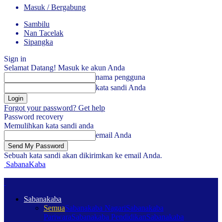
Masuk / Bergabung
Sambilu
Nan Tacelak
Sipangka
Sign in
Selamat Datang! Masuk ke akun Anda
nama pengguna
kata sandi Anda
Forgot your password? Get help
Password recovery
Memulihkan kata sandi anda
email Anda
Sebuah kata sandi akan dikirimkan ke email Anda.
SabanaKaba
Sabanakaba
Semua
Sabanakaba Nagari
Sabanakaba
Pariwara
Sabanakaba Pendidikan
Sabanakaba