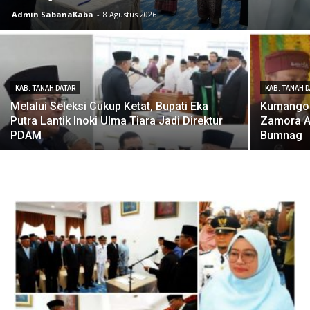
Admin SabanaKaba
-
8 Agustus 2026
KAB. TANAH DATAR
KAB. TANAH 
Melalui Seleksi Cukup Ketat, Bupati Eka
Kumango G
Putra Lantik Inoki Ulma Tiara Jadi Direktur
Zamora A
PDAM
Bumnag