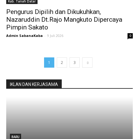
Kab. Tanah Datar
Pengurus Dipilih dan Dikukuhkan,
Nazaruddin Dt.Rajo Mangkuto Dipercaya
Pimpin Sakato
Admin SabanaKaba
-
9 Juli 2026
0
1
2
3
IKLAN DAN KERJASAMA
u
BARU