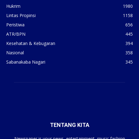
Hukrim
1980
Lintas Propinsi
1158
Peristiwa
656
ATR/BPN
445
Kesehatan & Kebugaran
394
Nasional
358
Sabanakaba Nagari
345
TENTANG KITA
Newspaper is your news, entertainment, music fashion