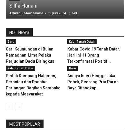
Silfia Hanani
Admin SabanaKaba
-
19 Juni 2024
1488
A
HOT NEWS
Baru
Kab. Tanah Datar
Cari Keuntungan di Bulan
Kabar Covid 19 Tanah Datar.
Ramadhan, Lima Pelaku
Hari ini 11 Orang
Perjudian Dadu Diringkus
Terkonfirmasi Positif...
Polisi
Kab. Tanah Datar
Baru
Peduli Kampung Halaman,
Aniaya Isteri Hingga Luka
Perantau dan Donatur
Robek, Seorang Pria Paroh
Pariangan Bagikan Sembako
Baya Ditangkap...
kepada Masyarakat
MOST POPULAR