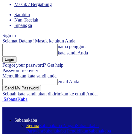
Masuk / Bergabung
Sambilu
Nan Tacelak
Sipangka
Sign in
Selamat Datang! Masuk ke akun Anda
nama pengguna
kata sandi Anda
Forgot your password? Get help
Password recovery
Memulihkan kata sandi anda
email Anda
Sebuah kata sandi akan dikirimkan ke email Anda.
SabanaKaba
Sabanakaba
Semua
Sabanakaba Nagari
Sabanakaba
Pariwara
Sabanakaba Pendidikan
Sabanakaba