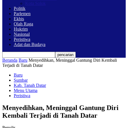
Kota Solok
Politik
Parlemen
Ekbis
Olah Raga
Hukrim
Nasional
Peristiwa
Adat dan Budaya
Beranda
Baru
Menyedihkan, Meninggal Gantung Diri Kembali
Terjadi di Tanah Datar
Baru
Sumbar
Kab. Tanah Datar
Menu Utama
Peristiwa
Menyedihkan, Meninggal Gantung Diri
Kembali Terjadi di Tanah Datar
Penulis