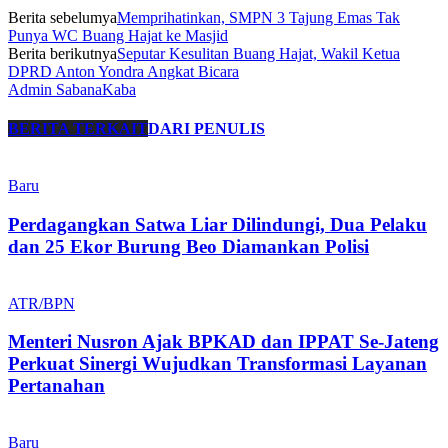
Berita sebelumya
Memprihatinkan, SMPN 3 Tajung Emas Tak
Punya WC Buang Hajat ke Masjid
Berita berikutnya
Seputar Kesulitan Buang Hajat, Wakil Ketua
DPRD Anton Yondra Angkat Bicara
Admin SabanaKaba
BERITA TERKAIT
DARI PENULIS
Baru
Perdagangkan Satwa Liar Dilindungi, Dua Pelaku
dan 25 Ekor Burung Beo Diamankan Polisi
ATR/BPN
Menteri Nusron Ajak BPKAD dan IPPAT Se-Jateng
Perkuat Sinergi Wujudkan Transformasi Layanan
Pertanahan
Baru