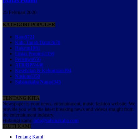
Diatas Pohon
25 Februari 2020
KATEGORI POPULER
Baru
5721
Kab. Tanah Datar
2670
Hukrim
1981
Lintas Propinsi
1159
Peristiwa
656
ATR/BPN
446
Kesehatan & Kebugaran
394
Nasional
358
Sabanakaba Nagari
345
TENTANG KITA
Newspaper is your news, entertainment, music fashion website. We
provide you with the latest breaking news and videos straight from
the entertainment industry.
Hubungi kami:
info@sabanakaba.com
IKUTI KAMI
Tentang Kami