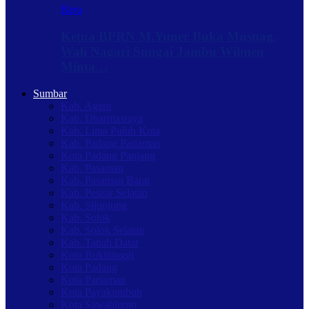
Baru
Ketua BPRN M.Yuner Buka Musnag,
Wali Nagari Sungai Jambu Wilmen
Minta…
Sumbar
Kab. Agam
Kab. Dharmasraya
Kab. Lima Puluh Kota
Kab. Padang Pariaman
Kota Padang Panjang
Kab. Pasaman
Kab. Pasaman Barat
Kab. Pesisir Selatan
Kab. Sijunjung
Kab. Solok
Kab. Solok Selatan
Kab. Tanah Datar
Kota Bukittinggi
Kota Padang
Kota Pariaman
Kota Payakumbuh
Kota Sawahlunto