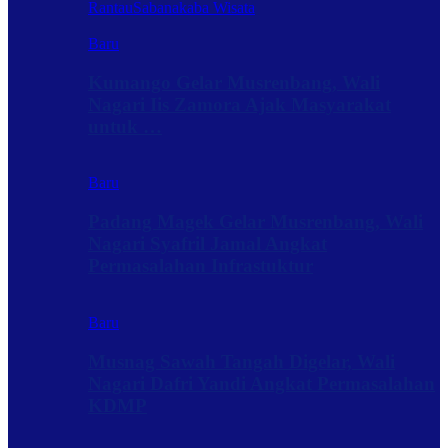
Rantau
Sabanakaba Wisata
Baru
Kumango Gelar Musrenbang, Wali
Nagari Iis Zamora Ajak Masyarakat
untuk …
Baru
Padang Magek Gelar Musrenbang, Wali
Nagari Syafril Jamal Angkat
Permasalahan Infrastuktur
Baru
Musnag Sawah Tangah Digelar, Wali
Nagari Dafri Yandi Angkat Permasalahan
KDMP