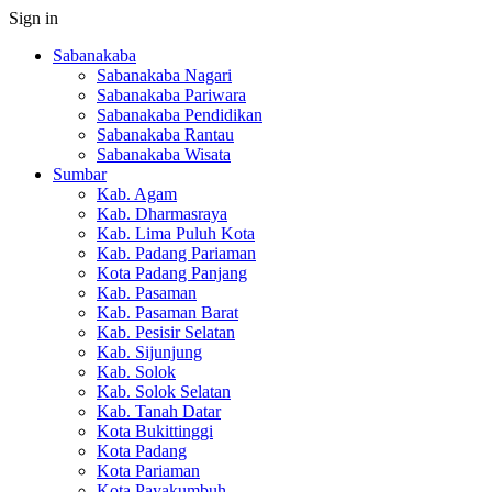
Sign in
Sabanakaba
Sabanakaba Nagari
Sabanakaba Pariwara
Sabanakaba Pendidikan
Sabanakaba Rantau
Sabanakaba Wisata
Sumbar
Kab. Agam
Kab. Dharmasraya
Kab. Lima Puluh Kota
Kab. Padang Pariaman
Kota Padang Panjang
Kab. Pasaman
Kab. Pasaman Barat
Kab. Pesisir Selatan
Kab. Sijunjung
Kab. Solok
Kab. Solok Selatan
Kab. Tanah Datar
Kota Bukittinggi
Kota Padang
Kota Pariaman
Kota Payakumbuh