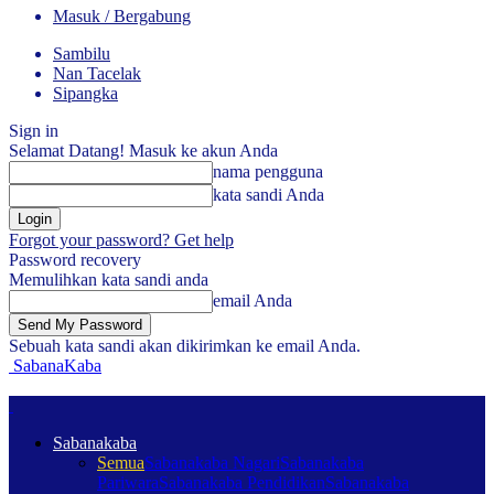
Masuk / Bergabung
Sambilu
Nan Tacelak
Sipangka
Sign in
Selamat Datang! Masuk ke akun Anda
nama pengguna
kata sandi Anda
Forgot your password? Get help
Password recovery
Memulihkan kata sandi anda
email Anda
Sebuah kata sandi akan dikirimkan ke email Anda.
SabanaKaba
Sabanakaba
Semua
Sabanakaba Nagari
Sabanakaba
Pariwara
Sabanakaba Pendidikan
Sabanakaba