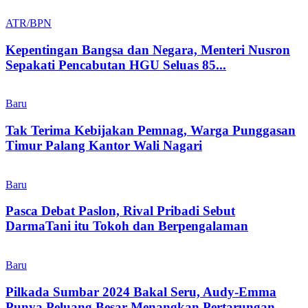
ATR/BPN
Kepentingan Bangsa dan Negara, Menteri Nusron
Sepakati Pencabutan HGU Seluas 85...
Baru
Tak Terima Kebijakan Pemnag, Warga Punggasan
Timur Palang Kantor Wali Nagari
Baru
Pasca Debat Paslon, Rival Pribadi Sebut
DarmaTani itu Tokoh dan Berpengalaman
Baru
Pilkada Sumbar 2024 Bakal Seru, Audy-Emma
Punya Peluang Besar Menangkan Pertarungan