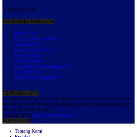
25 Februari 2020
KATEGORI POPULER
Baru
5714
Kab. Tanah Datar
2667
Hukrim
1980
Lintas Propinsi
1157
Peristiwa
656
ATR/BPN
443
Kesehatan & Kebugaran
394
Nasional
358
Sabanakaba Nagari
344
TENTANG KITA
Newspaper is your news, entertainment, music fashion website. We
provide you with the latest breaking news and videos straight from
the entertainment industry.
Hubungi kami:
info@sabanakaba.com
IKUTI KAMI
Tentang Kami
Redaksi