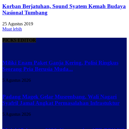
Korban Berjatuhan, Sound Syatem Kemah Budaya
Nasional Tumbang
25 Agustus 2019
Muat lebih
PICKS EDITOR
Miliki Enam Paket Ganja Kering, Polisi Ringkus
Seorang Pria Berusia Muda...
5 Agustus 2026
Padang Magek Gelar Musrenbang, Wali Nagari
Syafril Jamal Angkat Permasalahan Infrastuktur
5 Agustus 2026