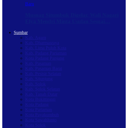
Baru
Musnag Situmbuk Digelar, Wali Nagari
Elya Mendri Minta Usulan Sesuai…
Sumbar
Kab. Agam
Kab. Dharmasraya
Kab. Lima Puluh Kota
Kab. Padang Pariaman
Kota Padang Panjang
Kab. Pasaman
Kab. Pasaman Barat
Kab. Pesisir Selatan
Kab. Sijunjung
Kab. Solok
Kab. Solok Selatan
Kab. Tanah Datar
Kota Bukittinggi
Kota Padang
Kota Pariaman
Kota Payakumbuh
Kota Sawahlunto
Kota Solok