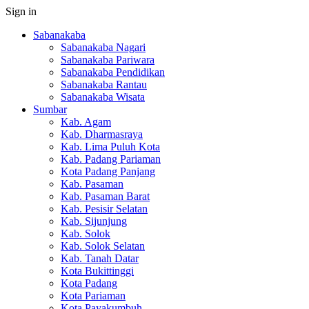
Sign in
Sabanakaba
Sabanakaba Nagari
Sabanakaba Pariwara
Sabanakaba Pendidikan
Sabanakaba Rantau
Sabanakaba Wisata
Sumbar
Kab. Agam
Kab. Dharmasraya
Kab. Lima Puluh Kota
Kab. Padang Pariaman
Kota Padang Panjang
Kab. Pasaman
Kab. Pasaman Barat
Kab. Pesisir Selatan
Kab. Sijunjung
Kab. Solok
Kab. Solok Selatan
Kab. Tanah Datar
Kota Bukittinggi
Kota Padang
Kota Pariaman
Kota Payakumbuh