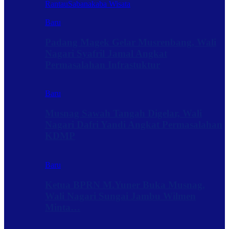
Rantau
Sabanakaba Wisata
Baru
Padang Magek Gelar Musrenbang, Wali
Nagari Syafril Jamal Angkat
Permasalahan Infrastuktur
Baru
Musnag Sawah Tangah Digelar, Wali
Nagari Dafri Yandi Angkat Permasalahan
KDMP
Baru
Ketua BPRN M.Yuner Buka Musnag,
Wali Nagari Sungai Jambu Wilmen
Minta…