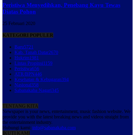
Peristiwa Menyedihkan, Penebang Kayu Tewas
Diatas Pohon
25 Februari 2020
KATEGORI POPULER
Baru
5721
Kab. Tanah Datar
2670
Hukrim
1981
Lintas Propinsi
1159
Peristiwa
656
ATR/BPN
446
Kesehatan & Kebugaran
394
Nasional
358
Sabanakaba Nagari
345
TENTANG KITA
Newspaper is your news, entertainment, music fashion website. We
provide you with the latest breaking news and videos straight from
the entertainment industry.
Hubungi kami:
info@sabanakaba.com
IKUTI KAMI