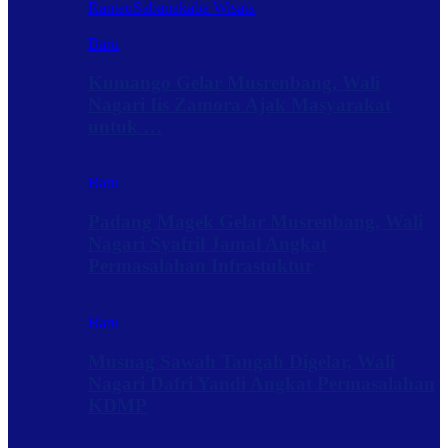
Rantau
Sabanakaba Wisata
Baru
Kumango Gelar Musrenbang, Wali
Nagari Iis Zamora Ajak Masyarakat
untuk …
Baru
Padang Magek Gelar Musrenbang, Wali
Nagari Syafril Jamal Angkat
Permasalahan Infrastuktur
Baru
Musnag Sawah Tangah Digelar, Wali
Nagari Dafri Yandi Angkat Permasalahan
KDMP