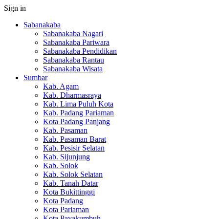
Sign in
Sabanakaba
Sabanakaba Nagari
Sabanakaba Pariwara
Sabanakaba Pendidikan
Sabanakaba Rantau
Sabanakaba Wisata
Sumbar
Kab. Agam
Kab. Dharmasraya
Kab. Lima Puluh Kota
Kab. Padang Pariaman
Kota Padang Panjang
Kab. Pasaman
Kab. Pasaman Barat
Kab. Pesisir Selatan
Kab. Sijunjung
Kab. Solok
Kab. Solok Selatan
Kab. Tanah Datar
Kota Bukittinggi
Kota Padang
Kota Pariaman
Kota Payakumbuh