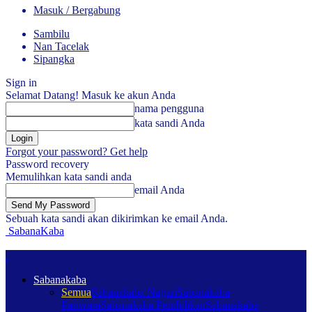
Masuk / Bergabung
Sambilu
Nan Tacelak
Sipangka
Sign in
Selamat Datang! Masuk ke akun Anda
nama pengguna
kata sandi Anda
Forgot your password? Get help
Password recovery
Memulihkan kata sandi anda
email Anda
Sebuah kata sandi akan dikirimkan ke email Anda.
SabanaKaba
Sabanakaba
Semua
Sabanakaba Nagari
Sabanakaba
Pariwara
Sabanakaba Pendidikan
Sabanakaba