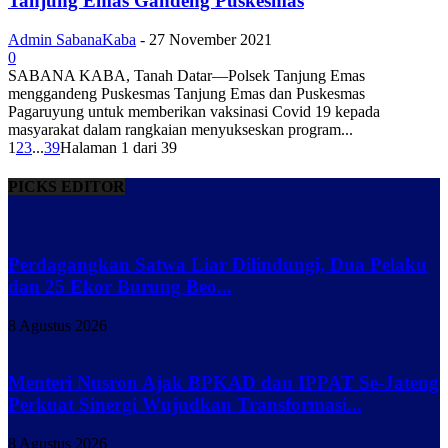
Tanjung Emas Gandeng Puskesmas
Admin SabanaKaba
-
27 November 2021
0
SABANA KABA, Tanah Datar—Polsek Tanjung Emas
menggandeng Puskesmas Tanjung Emas dan Puskesmas
Pagaruyung untuk memberikan vaksinasi Covid 19 kepada
masyarakat dalam rangkaian menyukseskan program...
1
2
3
...
39
Halaman 1 dari 39
PICKS EDITOR
Perdagangkan Satwa Liar Dilindungi, Dua Pelaku
dan 25 Ekor Burung Beo...
8 Agustus 2026
Menteri Nusron Ajak BPKAD dan IPPAT Se-Jateng
Perkuat Sinergi Wujudkan Transformasi...
8 Agustus 2026