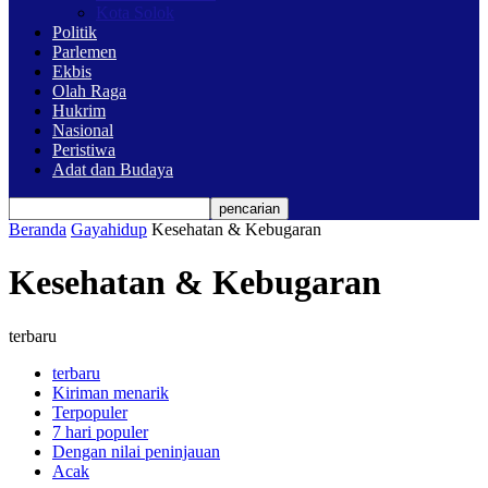
Kota Solok
Politik
Parlemen
Ekbis
Olah Raga
Hukrim
Nasional
Peristiwa
Adat dan Budaya
Beranda
Gayahidup
Kesehatan & Kebugaran
Kesehatan & Kebugaran
terbaru
terbaru
Kiriman menarik
Terpopuler
7 hari populer
Dengan nilai peninjauan
Acak