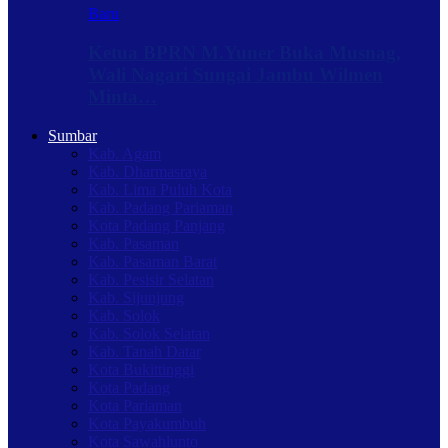
Baru
Ketua BPRN M.Yuner Buka Musnag,
Wali Nagari Sungai Jambu Wilmen
Minta…
Sumbar
Kab. Agam
Kab. Dharmasraya
Kab. Lima Puluh Kota
Kab. Padang Pariaman
Kota Padang Panjang
Kab. Pasaman
Kab. Pasaman Barat
Kab. Pesisir Selatan
Kab. Sijunjung
Kab. Solok
Kab. Solok Selatan
Kab. Tanah Datar
Kota Bukittinggi
Kota Padang
Kota Pariaman
Kota Payakumbuh
Kota Sawahlunto