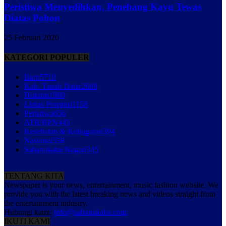
Peristiwa Menyedihkan, Penebang Kayu Tewas
Diatas Pohon
25 Februari 2020
KATEGORI POPULER
Baru
5718
Kab. Tanah Datar
2669
Hukrim
1980
Lintas Propinsi
1158
Peristiwa
656
ATR/BPN
445
Kesehatan & Kebugaran
394
Nasional
358
Sabanakaba Nagari
345
TENTANG KITA
Newspaper is your news, entertainment, music fashion website. We
provide you with the latest breaking news and videos straight from
the entertainment industry.
Hubungi kami:
info@sabanakaba.com
IKUTI KAMI