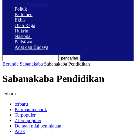
Kota Solok
Politik
Parlemen
Ekbis
Olah Raga
Hukrim
Nasional
Peristiwa
Adat dan Budaya
Beranda
Sabanakaba
Sabanakaba Pendidikan
Sabanakaba Pendidikan
terbaru
terbaru
Kiriman menarik
Terpopuler
7 hari populer
Dengan nilai peninjauan
Acak