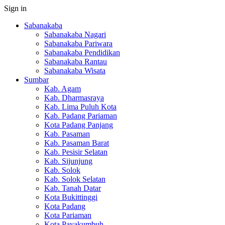
Sign in
Sabanakaba
Sabanakaba Nagari
Sabanakaba Pariwara
Sabanakaba Pendidikan
Sabanakaba Rantau
Sabanakaba Wisata
Sumbar
Kab. Agam
Kab. Dharmasraya
Kab. Lima Puluh Kota
Kab. Padang Pariaman
Kota Padang Panjang
Kab. Pasaman
Kab. Pasaman Barat
Kab. Pesisir Selatan
Kab. Sijunjung
Kab. Solok
Kab. Solok Selatan
Kab. Tanah Datar
Kota Bukittinggi
Kota Padang
Kota Pariaman
Kota Payakumbuh