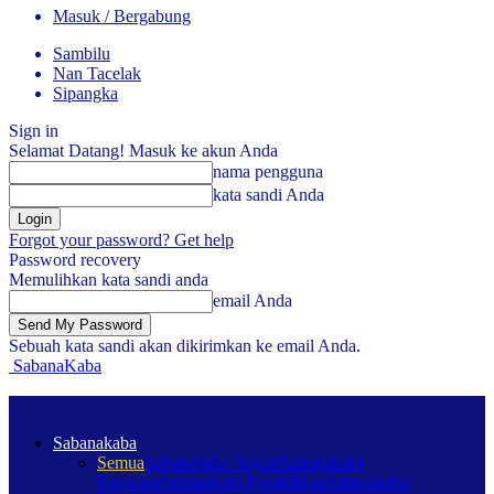
Masuk / Bergabung
Sambilu
Nan Tacelak
Sipangka
Sign in
Selamat Datang! Masuk ke akun Anda
nama pengguna
kata sandi Anda
Forgot your password? Get help
Password recovery
Memulihkan kata sandi anda
email Anda
Sebuah kata sandi akan dikirimkan ke email Anda.
SabanaKaba
Sabanakaba
Semua
Sabanakaba Nagari
Sabanakaba
Pariwara
Sabanakaba Pendidikan
Sabanakaba