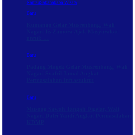
Rantau
Sabanakaba Wisata
Baru
Kumango Gelar Musrenbang, Wali
Nagari Iis Zamora Ajak Masyarakat
untuk …
Baru
Padang Magek Gelar Musrenbang, Wali
Nagari Syafril Jamal Angkat
Permasalahan Infrastuktur
Baru
Musnag Sawah Tangah Digelar, Wali
Nagari Dafri Yandi Angkat Permasalahan
KDMP