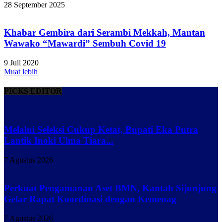
28 September 2025
Khabar Gembira dari Serambi Mekkah, Mantan
Wawako “Mawardi” Sembuh Covid 19
9 Juli 2020
Muat lebih
PICKS EDITOR
Melalui Seleksi Cukup Ketat, Bupati Eka Putra
Lantik Inoki Ulma Tiara...
7 Agustus 2026
Perkuat Pengamanan Aset BMN, Kantah Sijunjung
Gelar Rapat Koordinasi dengan Kemenag
7 Agustus 2026