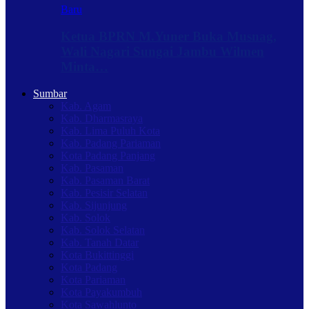
Baru
Ketua BPRN M.Yuner Buka Musnag,
Wali Nagari Sungai Jambu Wilmen
Minta…
Sumbar
Kab. Agam
Kab. Dharmasraya
Kab. Lima Puluh Kota
Kab. Padang Pariaman
Kota Padang Panjang
Kab. Pasaman
Kab. Pasaman Barat
Kab. Pesisir Selatan
Kab. Sijunjung
Kab. Solok
Kab. Solok Selatan
Kab. Tanah Datar
Kota Bukittinggi
Kota Padang
Kota Pariaman
Kota Payakumbuh
Kota Sawahlunto