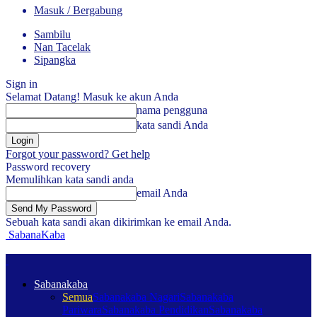
Masuk / Bergabung
Sambilu
Nan Tacelak
Sipangka
Sign in
Selamat Datang! Masuk ke akun Anda
nama pengguna
kata sandi Anda
Forgot your password? Get help
Password recovery
Memulihkan kata sandi anda
email Anda
Sebuah kata sandi akan dikirimkan ke email Anda.
SabanaKaba
Sabanakaba
Semua
Sabanakaba Nagari
Sabanakaba
Pariwara
Sabanakaba Pendidikan
Sabanakaba