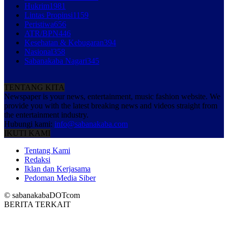
Hukrim
1981
Lintas Propinsi
1159
Peristiwa
656
ATR/BPN
446
Kesehatan & Kebugaran
394
Nasional
358
Sabanakaba Nagari
345
TENTANG KITA
Newspaper is your news, entertainment, music fashion website. We
provide you with the latest breaking news and videos straight from
the entertainment industry.
Hubungi kami:
info@sabanakaba.com
IKUTI KAMI
Tentang Kami
Redaksi
Iklan dan Kerjasama
Pedoman Media Siber
© sabanakabaDOTcom
BERITA TERKAIT