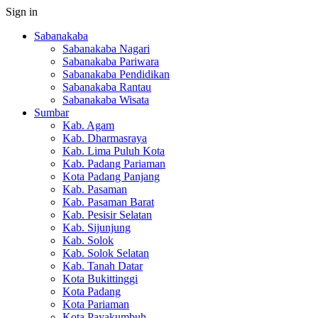
Sign in
Sabanakaba
Sabanakaba Nagari
Sabanakaba Pariwara
Sabanakaba Pendidikan
Sabanakaba Rantau
Sabanakaba Wisata
Sumbar
Kab. Agam
Kab. Dharmasraya
Kab. Lima Puluh Kota
Kab. Padang Pariaman
Kota Padang Panjang
Kab. Pasaman
Kab. Pasaman Barat
Kab. Pesisir Selatan
Kab. Sijunjung
Kab. Solok
Kab. Solok Selatan
Kab. Tanah Datar
Kota Bukittinggi
Kota Padang
Kota Pariaman
Kota Payakumbuh