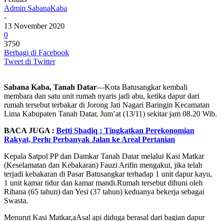
Admin SabanaKaba
-
13 November 2020
0
3750
Berbagi di Facebook
Tweet di Twitter
Sabana Kaba, Tanah Datar
—Kota Batusangkar kembali
membara dan satu unit rumah nyaris jadi abu, ketika dapur dari
rumah tersebut terbakar di Jorong Jati Nagari Baringin Kecamatan
Lima Kabupaten Tanah Datar, Jum’at (13/11) sekitar jam 08.20 Wib.
BACA JUGA :
Betti Shadiq : Tingkatkan Perekonomian
Rakyat, Perlu Perbanyak Jalan ke Areal Pertanian
Kepala Satpol PP dan Damkar Tanah Datar melalui Kasi Matkar
(Keselamatan dan Kebakaran) Fauzi Arifin mengakui, jika telah
terjadi kebakaran di Pasar Batusangkar terhadap 1 unit dapur kayu,
1 unit kamar tidur dan kamar mandi.Rumah tersebut dihuni oleh
Rihana (65 tahun) dan Yesi (37 tahun) keduanya bekerja sebagai
Swasta.
Menurut Kasi Matkar,aAsal api diduga berasal dari bagian dapur