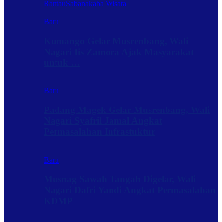
Rantau
Sabanakaba Wisata
Baru
Kumango Gelar Musrenbang, Wali
Nagari Iis Zamora Ajak Masyarakat
untuk …
Baru
Padang Magek Gelar Musrenbang, Wali
Nagari Syafril Jamal Angkat
Permasalahan Infrastuktur
Baru
Musnag Sawah Tangah Digelar, Wali
Nagari Dafri Yandi Angkat Permasalahan
KDMP