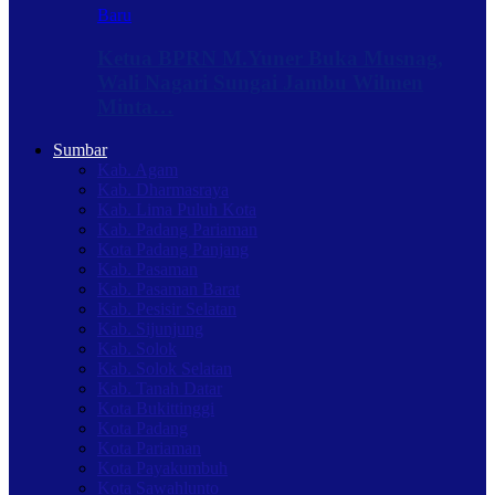
Baru
Ketua BPRN M.Yuner Buka Musnag,
Wali Nagari Sungai Jambu Wilmen
Minta…
Sumbar
Kab. Agam
Kab. Dharmasraya
Kab. Lima Puluh Kota
Kab. Padang Pariaman
Kota Padang Panjang
Kab. Pasaman
Kab. Pasaman Barat
Kab. Pesisir Selatan
Kab. Sijunjung
Kab. Solok
Kab. Solok Selatan
Kab. Tanah Datar
Kota Bukittinggi
Kota Padang
Kota Pariaman
Kota Payakumbuh
Kota Sawahlunto