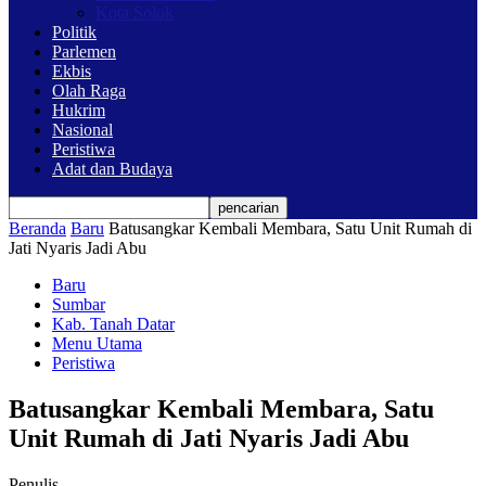
Kota Solok
Politik
Parlemen
Ekbis
Olah Raga
Hukrim
Nasional
Peristiwa
Adat dan Budaya
Beranda
Baru
Batusangkar Kembali Membara, Satu Unit Rumah di
Jati Nyaris Jadi Abu
Baru
Sumbar
Kab. Tanah Datar
Menu Utama
Peristiwa
Batusangkar Kembali Membara, Satu
Unit Rumah di Jati Nyaris Jadi Abu
Penulis