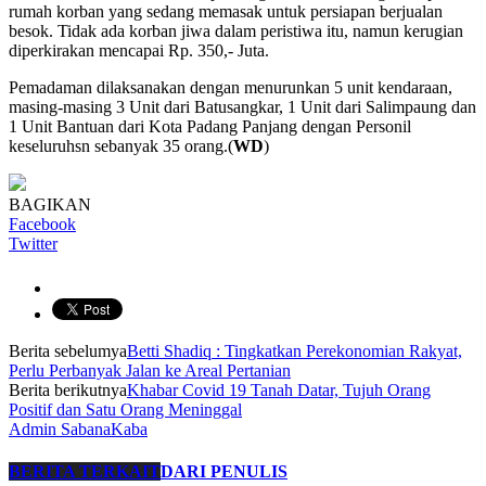
rumah korban yang sedang memasak untuk persiapan berjualan
besok. Tidak ada korban jiwa dalam peristiwa itu, namun kerugian
diperkirakan mencapai Rp. 350,- Juta.
Pemadaman dilaksanakan dengan menurunkan 5 unit kendaraan,
masing-masing 3 Unit dari Batusangkar, 1 Unit dari Salimpaung dan
1 Unit Bantuan dari Kota Padang Panjang dengan Personil
keseluruhsn sebanyak 35 orang.(
WD
)
BAGIKAN
Facebook
Twitter
Berita sebelumya
Betti Shadiq : Tingkatkan Perekonomian Rakyat,
Perlu Perbanyak Jalan ke Areal Pertanian
Berita berikutnya
Khabar Covid 19 Tanah Datar, Tujuh Orang
Positif dan Satu Orang Meninggal
Admin SabanaKaba
BERITA TERKAIT
DARI PENULIS