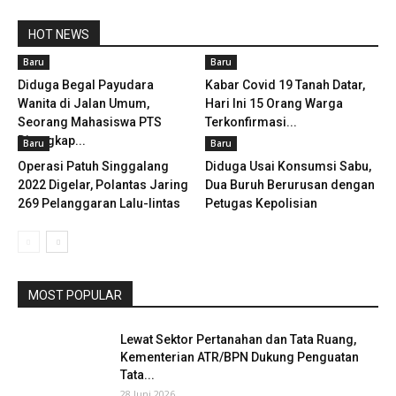
HOT NEWS
Baru
Baru
Diduga Begal Payudara
Kabar Covid 19 Tanah Datar,
Wanita di Jalan Umum,
Hari Ini 15 Orang Warga
Seorang Mahasiswa PTS
Terkonfirmasi...
Ditangkap...
Baru
Baru
Operasi Patuh Singgalang
Diduga Usai Konsumsi Sabu,
2022 Digelar, Polantas Jaring
Dua Buruh Berurusan dengan
269 Pelanggaran Lalu-lintas
Petugas Kepolisian
MOST POPULAR
Lewat Sektor Pertanahan dan Tata Ruang,
Kementerian ATR/BPN Dukung Penguatan
Tata...
28 Juni 2026