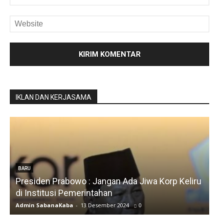
IKLAN DAN KERJASAMA
u
BARU
Silfia Hanani
Admin SabanaKaba
-
19 Juni 2024
1503