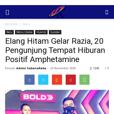
Beranda
Baru
Baru
Menu Utama
Hukrim
Sumbar
Elang Hitam Gelar Razia, 20
Pengunjung Tempat Hiburan
Positif Amphetamine
Penulis
Admin SabanaKaba
-
23 November 2020
1242
0