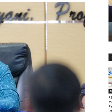
B
RS
M
Pe
Da