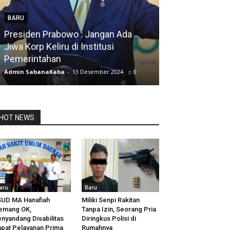
BARU
Presiden Prabowo : Jangan Ada
BARU
Jiwa Korp Keliru di Institusi
Pemerintahan
Silfia Hanani
Admin SabanaKaba
-
13 Desember 2024
0
Admin SabanaKab
HOT NEWS
aru
Baru
UD MA Hanafiah
Miliki Senpi Rakitan
emang OK,
Tanpa Izin, Seorang Pria
nyandang Disabilitas
Diringkus Polisi di
pat Pelayanan Prima
Rumahnya