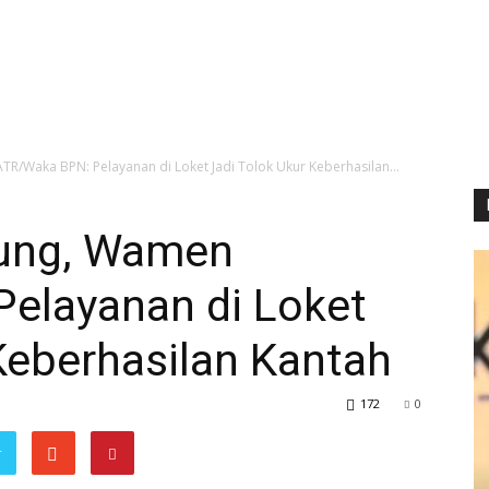
/Waka BPN: Pelayanan di Loket Jadi Tolok Ukur Keberhasilan...
ung, Wamen
elayanan di Loket
Keberhasilan Kantah
172
0
r