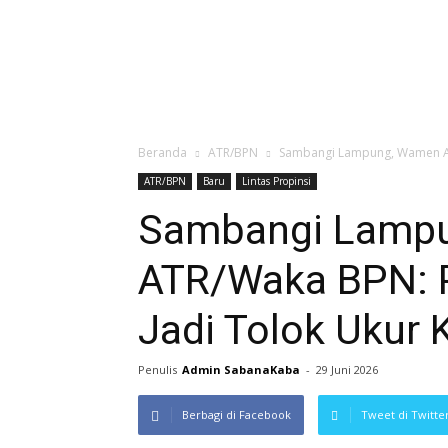
Beranda
ATR/BPN
Sambangi Lampung, Wamen ATR
ATR/BPN
Baru
Lintas Propinsi
Sambangi Lamp
ATR/Waka BPN: P
Jadi Tolok Ukur 
Penulis
Admin SabanaKaba
-
29 Juni 2026
Berbagi di Facebook
Tweet di Twitte