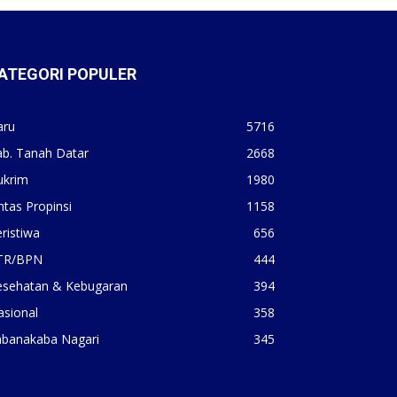
ATEGORI POPULER
aru
5716
ab. Tanah Datar
2668
ukrim
1980
ntas Propinsi
1158
ristiwa
656
TR/BPN
444
esehatan & Kebugaran
394
asional
358
abanakaba Nagari
345