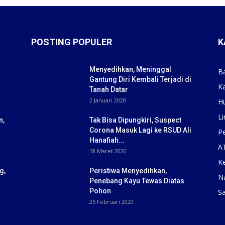
POSTING POPULER
K
Menyedihkan, Meninggal
B
Gantung Diri Kembali Terjadi di
K
Tanah Datar
2 Januari 2020
H
Li
n,
Tak Bisa Dipungkiri, Suspect
Corona Masuk Lagi ke RSUD Ali
Pe
Hanafiah...
A
18 Maret 2020
K
g,
Peristiwa Menyedihkan,
N
Penebang Kayu Tewas Diatas
Pohon
S
25 Februari 2020