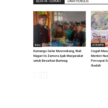
BERITA TERKAIT
DARI PENULIS
Baru
ATR/BPN
Kumango Gelar Musrenbang, Wali
Cegah Masa
Nagari Iis Zamora Ajak Masyarakat
Menteri Nu
untuk Besarkan Bumnag
Percepat Se
Ibadah