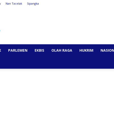
u
Nan Tacelak
Sipangka
K
PARLEMEN
EKBIS
OLAH RAGA
HUKRIM
NASIO