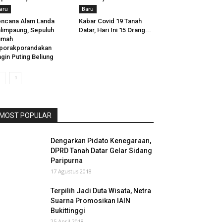
aru
Baru
ncana Alam Landa
Kabar Covid 19 Tanah
limpaung, Sepuluh
Datar, Hari Ini 15 Orang...
umah
porakporandakan
gin Puting Beliung
MOST POPULAR
Dengarkan Pidato Kenegaraan,
DPRD Tanah Datar Gelar Sidang
Paripurna
17 Agustus 2018
Terpilih Jadi Duta Wisata, Netra
Suarna Promosikan IAIN
Bukittinggi
25 April 2018