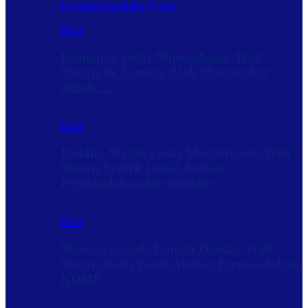
Rantau
Sabanakaba Wisata
Baru
Kumango Gelar Musrenbang, Wali
Nagari Iis Zamora Ajak Masyarakat
untuk …
Baru
Padang Magek Gelar Musrenbang, Wali
Nagari Syafril Jamal Angkat
Permasalahan Infrastuktur
Baru
Musnag Sawah Tangah Digelar, Wali
Nagari Dafri Yandi Angkat Permasalahan
KDMP