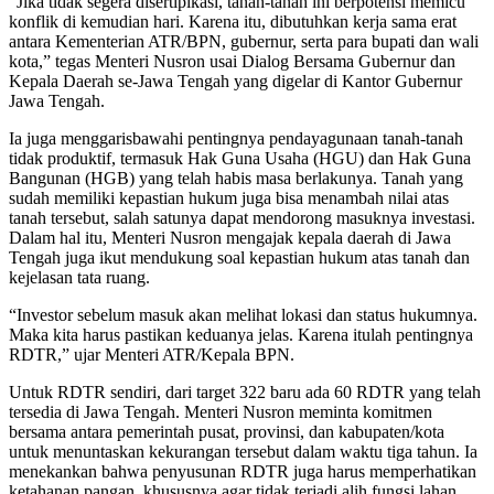
“Jika tidak segera disertipikasi, tanah-tanah ini berpotensi memicu
konflik di kemudian hari. Karena itu, dibutuhkan kerja sama erat
antara Kementerian ATR/BPN, gubernur, serta para bupati dan wali
kota,” tegas Menteri Nusron usai Dialog Bersama Gubernur dan
Kepala Daerah se-Jawa Tengah yang digelar di Kantor Gubernur
Jawa Tengah.
Ia juga menggarisbawahi pentingnya pendayagunaan tanah-tanah
tidak produktif, termasuk Hak Guna Usaha (HGU) dan Hak Guna
Bangunan (HGB) yang telah habis masa berlakunya. Tanah yang
sudah memiliki kepastian hukum juga bisa menambah nilai atas
tanah tersebut, salah satunya dapat mendorong masuknya investasi.
Dalam hal itu, Menteri Nusron mengajak kepala daerah di Jawa
Tengah juga ikut mendukung soal kepastian hukum atas tanah dan
kejelasan tata ruang.
“Investor sebelum masuk akan melihat lokasi dan status hukumnya.
Maka kita harus pastikan keduanya jelas. Karena itulah pentingnya
RDTR,” ujar Menteri ATR/Kepala BPN.
Untuk RDTR sendiri, dari target 322 baru ada 60 RDTR yang telah
tersedia di Jawa Tengah. Menteri Nusron meminta komitmen
bersama antara pemerintah pusat, provinsi, dan kabupaten/kota
untuk menuntaskan kekurangan tersebut dalam waktu tiga tahun. Ia
menekankan bahwa penyusunan RDTR juga harus memperhatikan
ketahanan pangan, khususnya agar tidak terjadi alih fungsi lahan