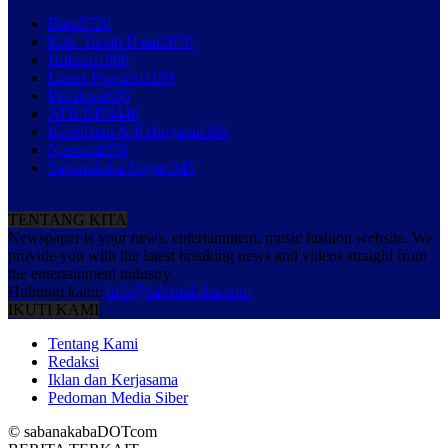
Baru
5720
Kab. Tanah Datar
2670
Hukrim
1980
Lintas Propinsi
1159
Peristiwa
656
ATR/BPN
446
Kesehatan & Kebugaran
394
Nasional
358
Sabanakaba Nagari
345
TENTANG KITA
Newspaper is your news, entertainment, music fashion website. We
provide you with the latest breaking news and videos straight from
the entertainment industry.
Hubungi kami:
info@sabanakaba.com
IKUTI KAMI
Tentang Kami
Redaksi
Iklan dan Kerjasama
Pedoman Media Siber
© sabanakabaDOTcom