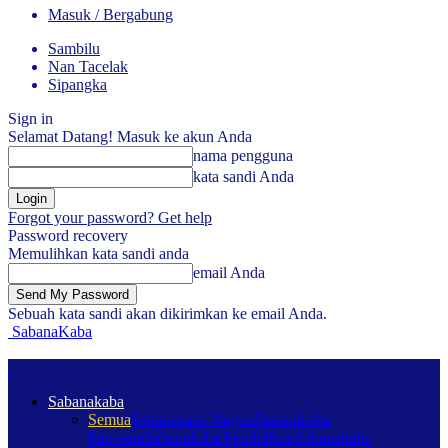
Masuk / Bergabung
Sambilu
Nan Tacelak
Sipangka
Sign in
Selamat Datang! Masuk ke akun Anda
nama pengguna
kata sandi Anda
Forgot your password? Get help
Password recovery
Memulihkan kata sandi anda
email Anda
Sebuah kata sandi akan dikirimkan ke email Anda.
SabanaKaba
Sabanakaba
Semua
Sabanakaba Nagari
Sabanakaba
Pariwara
Sabanakaba Pendidikan
Sabanakaba