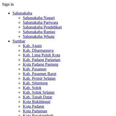
Sign in
Sabanakaba
Sabanakaba Nagari
Sabanakaba Pariwara
Sabanakaba Pendidikan
Sabanakaba Rantau
Sabanakaba Wisata
Sumbar
Kab. Agam
Kab. Dharmasraya
Kab. Lima Puluh Kota
Kab. Padang Pariaman
Kota Padang Panjang
Kab. Pasaman
Kab. Pasaman Barat
Kab. Pesisir Selatan
Kab. Sijunjung
Kab. Solok
Kab. Solok Selatan
Kab. Tanah Datar
Kota Bukittinggi
Kota Padang
Kota Pariaman
Kota Payakumbuh