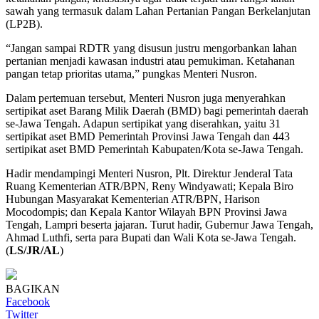
sawah yang termasuk dalam Lahan Pertanian Pangan Berkelanjutan
(LP2B).
“Jangan sampai RDTR yang disusun justru mengorbankan lahan
pertanian menjadi kawasan industri atau pemukiman. Ketahanan
pangan tetap prioritas utama,” pungkas Menteri Nusron.
Dalam pertemuan tersebut, Menteri Nusron juga menyerahkan
sertipikat aset Barang Milik Daerah (BMD) bagi pemerintah daerah
se-Jawa Tengah. Adapun sertipikat yang diserahkan, yaitu 31
sertipikat aset BMD Pemerintah Provinsi Jawa Tengah dan 443
sertipikat aset BMD Pemerintah Kabupaten/Kota se-Jawa Tengah.
Hadir mendampingi Menteri Nusron, Plt. Direktur Jenderal Tata
Ruang Kementerian ATR/BPN, Reny Windyawati; Kepala Biro
Hubungan Masyarakat Kementerian ATR/BPN, Harison
Mocodompis; dan Kepala Kantor Wilayah BPN Provinsi Jawa
Tengah, Lampri beserta jajaran. Turut hadir, Gubernur Jawa Tengah,
Ahmad Luthfi, serta para Bupati dan Wali Kota se-Jawa Tengah.
(
LS/JR/AL
)
BAGIKAN
Facebook
Twitter