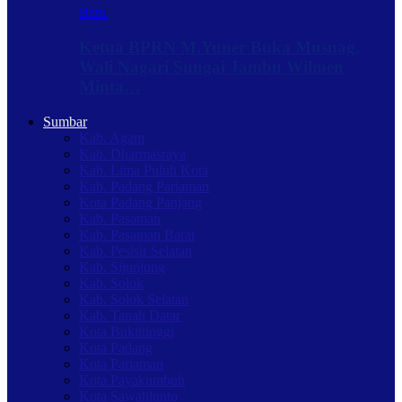
Baru
Ketua BPRN M.Yuner Buka Musnag,
Wali Nagari Sungai Jambu Wilmen
Minta…
Sumbar
Kab. Agam
Kab. Dharmasraya
Kab. Lima Puluh Kota
Kab. Padang Pariaman
Kota Padang Panjang
Kab. Pasaman
Kab. Pasaman Barat
Kab. Pesisir Selatan
Kab. Sijunjung
Kab. Solok
Kab. Solok Selatan
Kab. Tanah Datar
Kota Bukittinggi
Kota Padang
Kota Pariaman
Kota Payakumbuh
Kota Sawahlunto