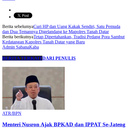
Berita sebelumya
Curi HP dan Uang Kakak Sendiri, Satu Pemuda
dan Dua Temannya Digelandang ke Mapolres Tanah Datar
Berita berikutnya
Tetap Dipertahankan, Tradisi Pedang Pora Sambut
Kedatangan Kapolres Tanah Datar yang Baru
Admin SabanaKaba
BERITA TERKAIT
DARI PENULIS
ATR/BPN
Menteri Nusron Ajak BPKAD dan IPPAT Se-Jateng