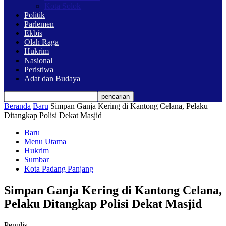
Kota Solok
Politik
Parlemen
Ekbis
Olah Raga
Hukrim
Nasional
Peristiwa
Adat dan Budaya
Beranda
Baru
Simpan Ganja Kering di Kantong Celana, Pelaku
Ditangkap Polisi Dekat Masjid
Baru
Menu Utama
Hukrim
Sumbar
Kota Padang Panjang
Simpan Ganja Kering di Kantong Celana,
Pelaku Ditangkap Polisi Dekat Masjid
Penulis