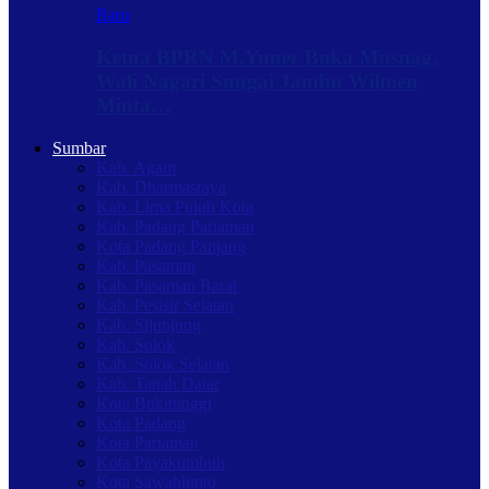
Baru
Ketua BPRN M.Yuner Buka Musnag,
Wali Nagari Sungai Jambu Wilmen
Minta…
Sumbar
Kab. Agam
Kab. Dharmasraya
Kab. Lima Puluh Kota
Kab. Padang Pariaman
Kota Padang Panjang
Kab. Pasaman
Kab. Pasaman Barat
Kab. Pesisir Selatan
Kab. Sijunjung
Kab. Solok
Kab. Solok Selatan
Kab. Tanah Datar
Kota Bukittinggi
Kota Padang
Kota Pariaman
Kota Payakumbuh
Kota Sawahlunto