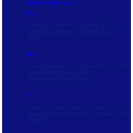
Rantau
Sabanakaba Wisata
Baru
Kumango Gelar Musrenbang, Wali
Nagari Iis Zamora Ajak Masyarakat
untuk …
Baru
Padang Magek Gelar Musrenbang, Wali
Nagari Syafril Jamal Angkat
Permasalahan Infrastuktur
Baru
Musnag Sawah Tangah Digelar, Wali
Nagari Dafri Yandi Angkat Permasalahan
KDMP