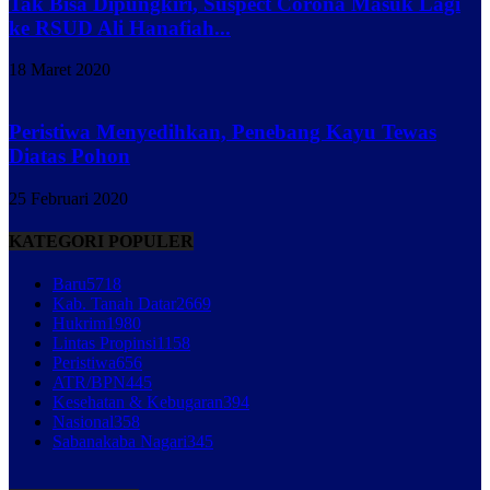
Tak Bisa Dipungkiri, Suspect Corona Masuk Lagi
ke RSUD Ali Hanafiah...
18 Maret 2020
Peristiwa Menyedihkan, Penebang Kayu Tewas
Diatas Pohon
25 Februari 2020
KATEGORI POPULER
Baru
5718
Kab. Tanah Datar
2669
Hukrim
1980
Lintas Propinsi
1158
Peristiwa
656
ATR/BPN
445
Kesehatan & Kebugaran
394
Nasional
358
Sabanakaba Nagari
345