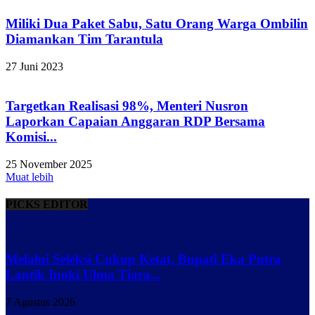
Miliki Dua Paket Sabu, Satu Orang Warga Ombilin
Diamankan Tim Tarantula
27 Juni 2023
Targetkan Realisasi 98%, Menteri Nusron
Laporkan Capaian Anggaran RDP Bersama
Komisi...
25 November 2025
Muat lebih
PICKS EDITOR
Melalui Seleksi Cukup Ketat, Bupati Eka Putra
Lantik Inoki Ulma Tiara...
7 Agustus 2026