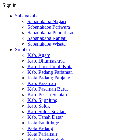
Sign in
Sabanakaba
Sabanakaba Nagari
Sabanakaba Pariwara
Sabanakaba Pendidikan
Sabanakaba Rantau
Sabanakaba Wisata
Sumbar
Kab. Agam
Kab. Dharmasraya
Kab. Lima Puluh Kota
Kab. Padang Pariaman
Kota Padang Panjang
Kab. Pasaman
Kab. Pasaman Barat
Kab. Pesisir Selatan
Kab. Sijunjung
Kab. Solok
Kab. Solok Selatan
Kab. Tanah Datar
Kota Bukittinggi
Kota Padang
Kota Pariaman
Kota Payakumbuh