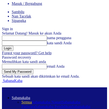
Masuk / Bergabung
Sambilu
Nan Tacelak
Sipangka
Sign in
Selamat Datang! Masuk ke akun Anda
nama pengguna
kata sandi Anda
Forgot your password? Get help
Password recovery
Memulihkan kata sandi anda
email Anda
Sebuah kata sandi akan dikirimkan ke email Anda.
SabanaKaba
Sabanakaba
Semua
Sabanakaba Nagari
Sabanakaba
Pariwara
Sabanakaba Pendidikan
Sabanakaba