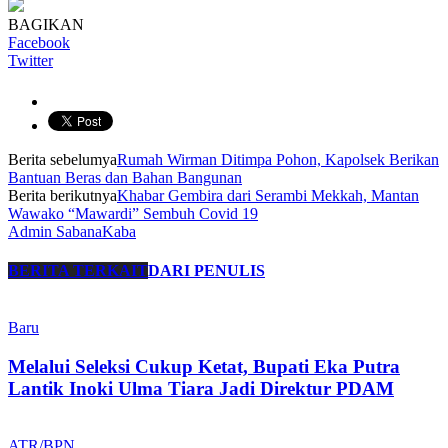
BAGIKAN
Facebook
Twitter
Berita sebelumya
Rumah Wirman Ditimpa Pohon, Kapolsek Berikan
Bantuan Beras dan Bahan Bangunan
Berita berikutnya
Khabar Gembira dari Serambi Mekkah, Mantan
Wawako “Mawardi” Sembuh Covid 19
Admin SabanaKaba
BERITA TERKAIT
DARI PENULIS
Baru
Melalui Seleksi Cukup Ketat, Bupati Eka Putra
Lantik Inoki Ulma Tiara Jadi Direktur PDAM
ATR/BPN