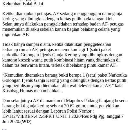
Kelurahan Balai Balai.
Ketika diamankan petugas, AF sedang menggenggam daun ganja
kering yang dibungkus dengan kertas putih pada tangan kiri.
Selanjutnya dilakukan penggeledahan terhadap badan AF, petugas
menemukan di saku sebelah kanan bagian belakang celana yang
digunakan AF.
Tidak hanya sampai disitu, ketika dilakukan penggeledahan
terhadap rumah AF, petugas menemukan lagi 1 (satu) paket
narkotika Golongan I jenis Ganja Kering yang dibungkus dengan
kantong kresek warna putih kombinasi hitam yang ditemukan di
dalam tas berwarna hitam, terletak dibelakang pintu kamar AF.
“Kemudian ditemukan barang bukti berupa 1 (satu) paket Narkotika
Golongan I jenis Ganja Kering yang dibungkus dengan kertas putih
yang bertulisan yang ditemukan dibawah televisi kamar AF,” kata
Kasubag Humas menambahkan.
Dan selanjutnya AF diamankan di Mapolres Padang Panjang beserta
barang bukti ganja kering seberat 30.62 gram, untuk penyidikan
lebih lanjut sesuai dengan Laporan Polisi Nomor :
LP/112/VII/REN.4.2./SPKT UNIT I-2020/Res Pdg Pjg, tanggal 7
Juli 2020.(
WD
)