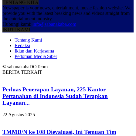
TENTANG KITA
Newspaper is your news, entertainment, music fashion website. We
provide you with the latest breaking news and videos straight from
the entertainment industry.
Hubungi kami:
info@sabanakaba.com
IKUTI KAMI
Tentang Kami
Redaksi
Iklan dan Kerjasama
Pedoman Media Siber
© sabanakabaDOTcom
BERITA TERKAIT
Perluas Penerapan Layanan, 225 Kantor
Pertanahan di Indonesia Sudah Terapkan
Layanan...
22 Agustus 2025
TMMD/N ke 108 Dievaluasi, Ini Temuan Tim