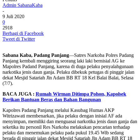
Admin SabanaKaba
-
9 Juli 2020
0
2918
Berbagi di Facebook
Tweet di Twitter
Sabana Kaba, Padang Panjang
—Satres Narkoba Polres Padang
Panjang kembali menggiring seorang laki laki bernisial AG ke
Mapolres Padand Panjang, karena di duga pelaku penyalahgunaan
narkotika jenis daun ganja. Pelaku dibekuk petugas di pinggir jalan
dekat Mesjid Satariah Jln Adam BB RT 18 Kel Balai Balai, Selasa
(7/7).
BACA JUGA :
Rumah Wirman Ditimpa Pohon, Kapolsek
Berikan Bantuan Beras dan Bahan Bangunan
Kapolres Padang Panjang melalui Kasubag Humas AKP
Witrizawati membenarkan, jika pelaku dengan inisial AF ada
menyimpan, memiliki dan menguasai narkotika jenis daun ganja dan
seketika itu personil Res Narkoba melakukan pencarian terhadap
pelaku dan menemukan pelaku pada pukul 19.45 Wib sedang
berada di pinggir jalan dekat Mesjid Satariah Jln Adam BB RT 18