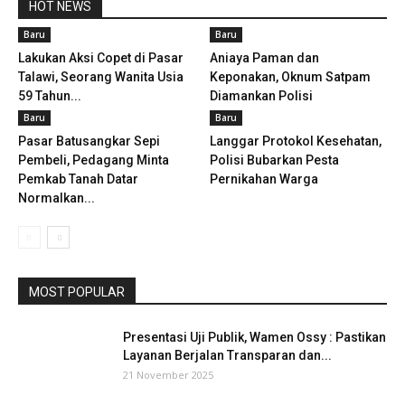
HOT NEWS
Baru
Baru
Lakukan Aksi Copet di Pasar
Aniaya Paman dan
Talawi, Seorang Wanita Usia
Keponakan, Oknum Satpam
59 Tahun...
Diamankan Polisi
Baru
Baru
Pasar Batusangkar Sepi
Langgar Protokol Kesehatan,
Pembeli, Pedagang Minta
Polisi Bubarkan Pesta
Pemkab Tanah Datar
Pernikahan Warga
Normalkan...
MOST POPULAR
Presentasi Uji Publik, Wamen Ossy : Pastikan
Layanan Berjalan Transparan dan...
21 November 2025