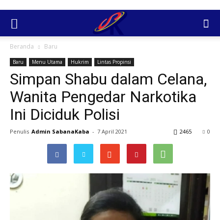
Beranda
Baru
Baru
Menu Utama
Hukrim
Lintas Propinsi
Simpan Shabu dalam Celana,
Wanita Pengedar Narkotika
Ini Diciduk Polisi
Penulis
Admin SabanaKaba
-
7 April 2021
2465
0