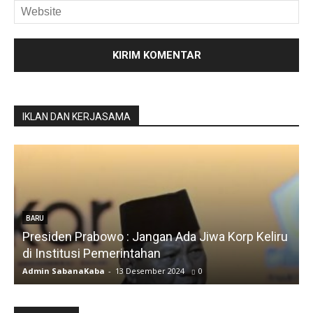
IKLAN DAN KERJASAMA
wa Korp Keliru
BARU
Silfia Hanani
Admin SabanaKaba
-
19 Juni 2024
1511