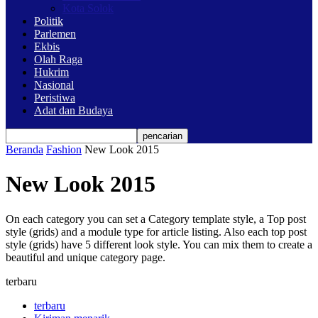
Kota Solok
Politik
Parlemen
Ekbis
Olah Raga
Hukrim
Nasional
Peristiwa
Adat dan Budaya
Beranda
Fashion
New Look 2015
New Look 2015
On each category you can set a Category template style, a Top post
style (grids) and a module type for article listing. Also each top post
style (grids) have 5 different look style. You can mix them to create a
beautiful and unique category page.
terbaru
terbaru