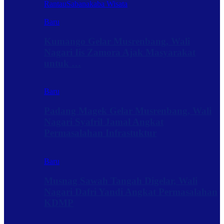
Rantau
Sabanakaba Wisata
Baru
Kumango Gelar Musrenbang, Wali
Nagari Iis Zamora Ajak Masyarakat
untuk …
Baru
Padang Magek Gelar Musrenbang, Wali
Nagari Syafril Jamal Angkat
Permasalahan Infrastuktur
Baru
Musnag Sawah Tangah Digelar, Wali
Nagari Dafri Yandi Angkat Permasalahan
KDMP