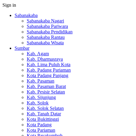
Sign in
Sabanakaba
Sabanakaba Nagari
Sabanakaba Pariwara
Sabanakaba Pendidikan
Sabanakaba Rantau
Sabanakaba Wisata
Sumbar
Kab. Agam
Kab. Dharmasraya
Kab. Lima Puluh Kota
Kab. Padang Pariaman
Kota Padang Panjang
Kab. Pasaman
Kab. Pasaman Barat
Kab. Pesisir Selatan
Kab. Sijunjung
Kab. Solok
Kab. Solok Selatan
Kab. Tanah Datar
Kota Bukittinggi
Kota Padang
Kota Pariaman
Kota Payakumbuh