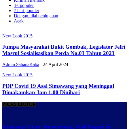
Kiriman menarik
Terpopuler
7 hari populer
Dengan nilai peninjauan
Acak
New Look 2015
Jumpa Masyarakat Bukit Gombak, Legislator Jefri
Masrul Sosialisasikan Perda No.03 Tahun 2023
Admin SabanaKaba
-
24 April 2024
New Look 2015
PDP Covid 19 Asal Simawang yang Meninggal
Dimakamkan Jam 1.00 Dinihari
PICKS EDITOR
Kumango Gelar Musrenbang, Wali Nagari Iis