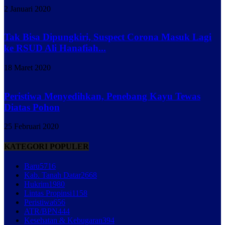
2 Januari 2020
Tak Bisa Dipungkiri, Suspect Corona Masuk Lagi
ke RSUD Ali Hanafiah...
18 Maret 2020
Peristiwa Menyedihkan, Penebang Kayu Tewas
Diatas Pohon
25 Februari 2020
KATEGORI POPULER
Baru
5716
Kab. Tanah Datar
2668
Hukrim
1980
Lintas Propinsi
1158
Peristiwa
656
ATR/BPN
444
Kesehatan & Kebugaran
394