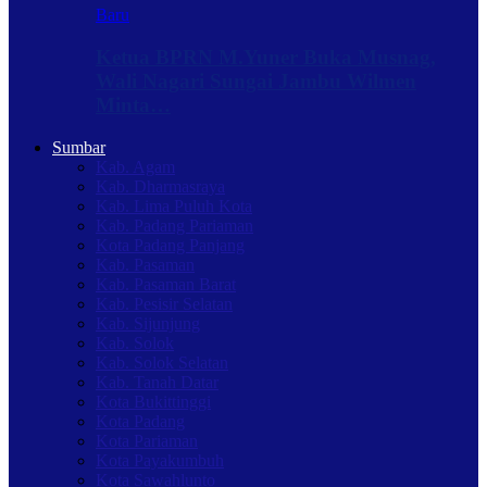
Baru
Ketua BPRN M.Yuner Buka Musnag,
Wali Nagari Sungai Jambu Wilmen
Minta…
Sumbar
Kab. Agam
Kab. Dharmasraya
Kab. Lima Puluh Kota
Kab. Padang Pariaman
Kota Padang Panjang
Kab. Pasaman
Kab. Pasaman Barat
Kab. Pesisir Selatan
Kab. Sijunjung
Kab. Solok
Kab. Solok Selatan
Kab. Tanah Datar
Kota Bukittinggi
Kota Padang
Kota Pariaman
Kota Payakumbuh
Kota Sawahlunto