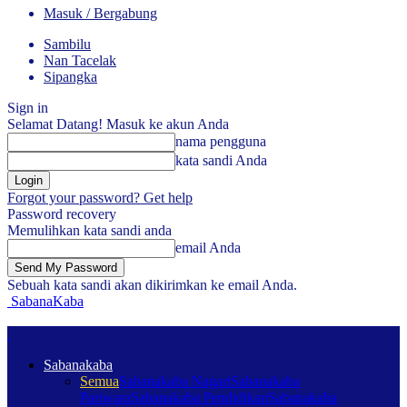
Masuk / Bergabung
Sambilu
Nan Tacelak
Sipangka
Sign in
Selamat Datang! Masuk ke akun Anda
nama pengguna
kata sandi Anda
Forgot your password? Get help
Password recovery
Memulihkan kata sandi anda
email Anda
Sebuah kata sandi akan dikirimkan ke email Anda.
SabanaKaba
Sabanakaba
Semua
Sabanakaba Nagari
Sabanakaba
Pariwara
Sabanakaba Pendidikan
Sabanakaba