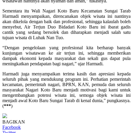
wisatawan nantinya akan nyaman dan aman,” tukasnya.
Sementara itu Wali Nagari Koto Baru Kecamatan Sungai Tarab
Harmadi menyampaikan, direncanakan objek wisata ini nantinya
akan dikelola dengan baik dan profesional, sehingga kalaulah boleh
menyebut, Air Terjun Duo Bidadari Koto Baru ini ibarat gadis
cantik yang sedang bersolek dan diharapkan menjadi salah satu
tujuan wisata di Luhak Nan Tuo.
“Dengan pengelolaan yang profesional kita berharap banyak
kunjungan wisatawan ke air terjun ini, sehingga memberikan
dampak ekonomi kepada masyarakat dan sekali gus dapat pula
meningkatkan pendapatan bagi nagari,” ujar Harmadi.
Harmadi juga menyampaikan terima kasih dan apresiasi kepada
seluruh pihak yang mendukung program ini. Perhatian pemerintah
kecamatan, pemerintah nagari, BPRN, KAN, pemuda dan seluruh
masyarakat Nagari Koto Baru menjadi motivasi bagi kami untuk
mengembangkan potensi wisata ini, semoga objek wisata ini
menjadi awal Koto Baru Sungai Tarab di kenal dunia,” pungkasnya.
(
***
)
BAGIKAN
Facebook
Twitter