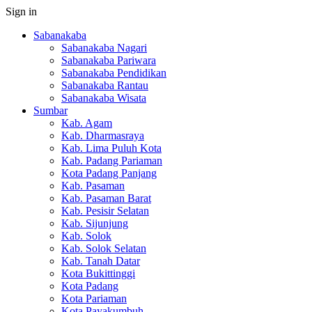
Sign in
Sabanakaba
Sabanakaba Nagari
Sabanakaba Pariwara
Sabanakaba Pendidikan
Sabanakaba Rantau
Sabanakaba Wisata
Sumbar
Kab. Agam
Kab. Dharmasraya
Kab. Lima Puluh Kota
Kab. Padang Pariaman
Kota Padang Panjang
Kab. Pasaman
Kab. Pasaman Barat
Kab. Pesisir Selatan
Kab. Sijunjung
Kab. Solok
Kab. Solok Selatan
Kab. Tanah Datar
Kota Bukittinggi
Kota Padang
Kota Pariaman
Kota Payakumbuh