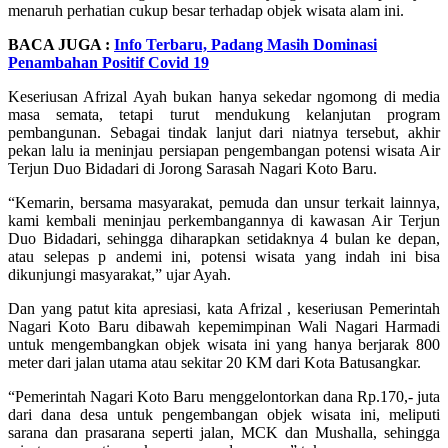
menaruh perhatian cukup besar terhadap objek wisata alam ini.
BACA JUGA :
Info Terbaru, Padang Masih Dominasi
Penambahan Positif Covid 19
Keseriusan Afrizal Ayah bukan hanya sekedar ngomong di media
masa semata, tetapi turut mendukung kelanjutan program
pembangunan. Sebagai tindak lanjut dari niatnya tersebut, akhir
pekan lalu ia meninjau persiapan pengembangan potensi wisata Air
Terjun Duo Bidadari di Jorong Sarasah Nagari Koto Baru.
“Kemarin, bersama masyarakat, pemuda dan unsur terkait lainnya,
kami kembali meninjau perkembangannya di kawasan Air Terjun
Duo Bidadari, sehingga diharapkan setidaknya 4 bulan ke depan,
atau selepas p andemi ini, potensi wisata yang indah ini bisa
dikunjungi masyarakat,” ujar Ayah.
Dan yang patut kita apresiasi, kata Afrizal , keseriusan Pemerintah
Nagari Koto Baru dibawah kepemimpinan Wali Nagari Harmadi
untuk mengembangkan objek wisata ini yang hanya berjarak 800
meter dari jalan utama atau sekitar 20 KM dari Kota Batusangkar.
“Pemerintah Nagari Koto Baru menggelontorkan dana Rp.170,- juta
dari dana desa untuk pengembangan objek wisata ini, meliputi
sarana dan prasarana seperti jalan, MCK dan Mushalla, sehingga