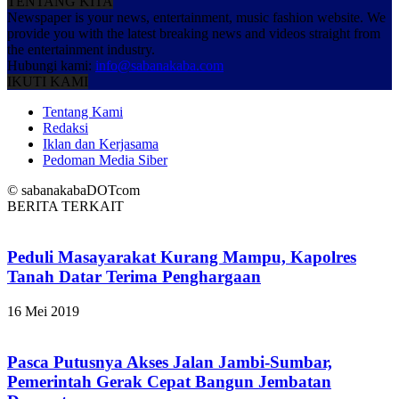
TENTANG KITA
Newspaper is your news, entertainment, music fashion website. We
provide you with the latest breaking news and videos straight from
the entertainment industry.
Hubungi kami:
info@sabanakaba.com
IKUTI KAMI
Tentang Kami
Redaksi
Iklan dan Kerjasama
Pedoman Media Siber
© sabanakabaDOTcom
BERITA TERKAIT
Peduli Masayarakat Kurang Mampu, Kapolres
Tanah Datar Terima Penghargaan
16 Mei 2019
Pasca Putusnya Akses Jalan Jambi-Sumbar,
Pemerintah Gerak Cepat Bangun Jembatan