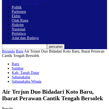
Kota Solok
Politik
Parlemen
Ekbis
Olah Raga
Hukrim
Nasional
Peristiwa
Adat dan Budaya
Beranda
Baru
Air Terjun Duo Bidadari Koto Baru, Ibarat Perawan
Cantik Tengah Bersolek
Baru
Sumbar
Kab. Tanah Datar
Sabanakaba
Sabanakaba Wisata
Air Terjun Duo Bidadari Koto Baru,
Ibarat Perawan Cantik Tengah Bersolek
Penulis