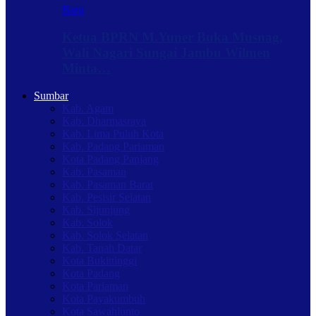
Baru
Ketua BPRN M.Yuner Buka Musnag,
Wali Nagari Sungai Jambu Wilmen
Minta…
Sumbar
Kab. Agam
Kab. Dharmasraya
Kab. Lima Puluh Kota
Kab. Padang Pariaman
Kota Padang Panjang
Kab. Pasaman
Kab. Pasaman Barat
Kab. Pesisir Selatan
Kab. Sijunjung
Kab. Solok
Kab. Solok Selatan
Kab. Tanah Datar
Kota Bukittinggi
Kota Padang
Kota Pariaman
Kota Payakumbuh
Kota Sawahlunto