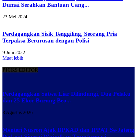
Dumai Serahkan Bantuan Uang...
23 Mei 2024
Perdagangkan Sisik Tenggiling, Seorang Pria
Terpaksa Berurusan dengan Polisi
9 Juni 2022
Muat lebih
PICKS EDITOR
Perdagangkan Satwa Liar Dilindungi, Dua Pelaku
dan 25 Ekor Burung Beo...
8 Agustus 2026
Menteri Nusron Ajak BPKAD dan IPPAT Se-Jateng
Perkuat Sinergi Wujudkan Transformasi...