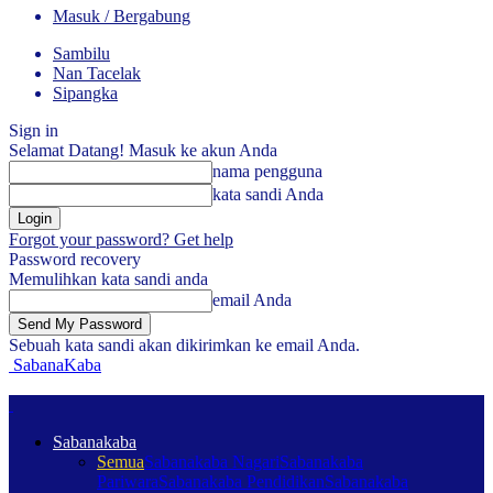
Masuk / Bergabung
Sambilu
Nan Tacelak
Sipangka
Sign in
Selamat Datang! Masuk ke akun Anda
nama pengguna
kata sandi Anda
Forgot your password? Get help
Password recovery
Memulihkan kata sandi anda
email Anda
Sebuah kata sandi akan dikirimkan ke email Anda.
SabanaKaba
Sabanakaba
Semua
Sabanakaba Nagari
Sabanakaba
Pariwara
Sabanakaba Pendidikan
Sabanakaba