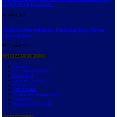
ke RSUD Ali Hanafiah...
18 Maret 2020
Peristiwa Menyedihkan, Penebang Kayu Tewas
Diatas Pohon
25 Februari 2020
KATEGORI POPULER
Baru
5721
Kab. Tanah Datar
2670
Hukrim
1981
Lintas Propinsi
1159
Peristiwa
656
ATR/BPN
446
Kesehatan & Kebugaran
394
Nasional
358
Sabanakaba Nagari
345