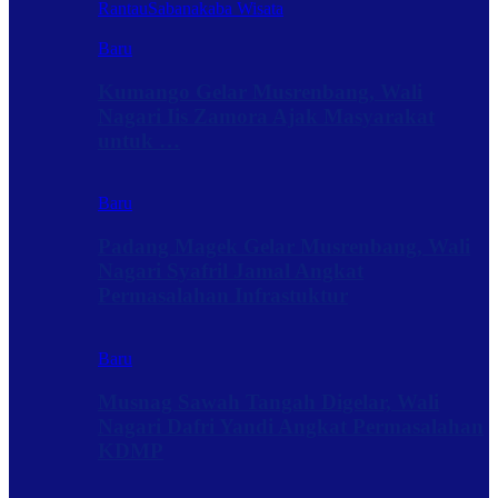
Rantau
Sabanakaba Wisata
Baru
Kumango Gelar Musrenbang, Wali
Nagari Iis Zamora Ajak Masyarakat
untuk …
Baru
Padang Magek Gelar Musrenbang, Wali
Nagari Syafril Jamal Angkat
Permasalahan Infrastuktur
Baru
Musnag Sawah Tangah Digelar, Wali
Nagari Dafri Yandi Angkat Permasalahan
KDMP