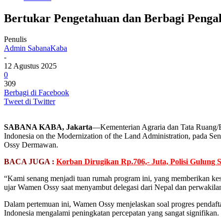
Bertukar Pengetahuan dan Berbagi Penga
Penulis
Admin SabanaKaba
-
12 Agustus 2025
0
309
Berbagi di Facebook
Tweet di Twitter
SABANA KABA, Jakarta
—Kementerian Agraria dan Tata Ruang/B
Indonesia on the Modernization of the Land Administration, pada S
Ossy Dermawan.
BACA JUGA :
Korban Dirugikan Rp.706,- Juta, Polisi Gulun
“Kami senang menjadi tuan rumah program ini, yang memberikan kese
ujar Wamen Ossy saat menyambut delegasi dari Nepal dan perwakila
Dalam pertemuan ini, Wamen Ossy menjelaskan soal progres pendaftar
Indonesia mengalami peningkatan percepatan yang sangat signifikan.