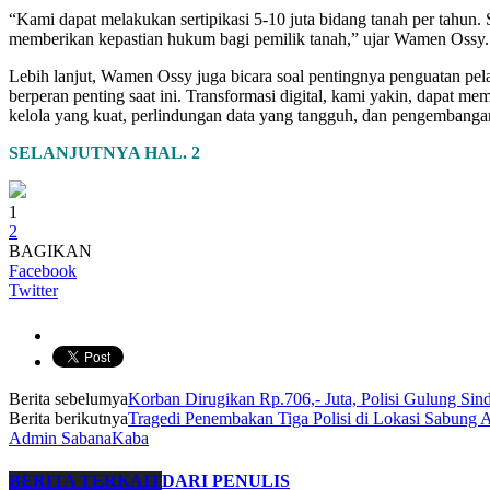
“Kami dapat melakukan sertipikasi 5-10 juta bidang tanah per tahun. Saa
memberikan kepastian hukum bagi pemilik tanah,” ujar Wamen Ossy.
Lebih lanjut, Wamen Ossy juga bicara soal pentingnya penguatan pel
berperan penting saat ini. Transformasi digital, kami yakin, dapat m
kelola yang kuat, perlindungan data yang tangguh, dan pengembanga
SELANJUTNYA HAL. 2
1
2
BAGIKAN
Facebook
Twitter
Berita sebelumya
Korban Dirugikan Rp.706,- Juta, Polisi Gulung Si
Berita berikutnya
Tragedi Penembakan Tiga Polisi di Lokasi Sabung
Admin SabanaKaba
BERITA TERKAIT
DARI PENULIS