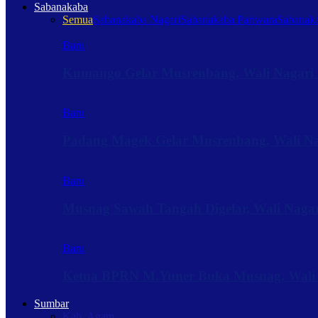
Sabanakaba
Semua
Sabanakaba Nagari
Sabanakaba Pariwara
Sabanaka
Baru
Kumango Gelar Musrenbang, Wali Nagari 
Baru
Padang Magek Gelar Musrenbang, Wali Nag
Baru
Musnag Sawah Tangah Digelar, Wali Naga
Baru
Ketua BPRN M.Yuner Buka Musnag, Wali
Sumbar
Kab. Agam