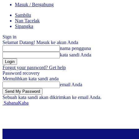
Masuk / Bergabung
Sambilu
Nan Tacelak
Sipangka
Sign in
Selamat Datang! Masuk ke akun Anda
nama pengguna
kata sandi Anda
Forgot your password? Get help
Password recovery
Memulihkan kata sandi anda
email Anda
Sebuah kata sandi akan dikirimkan ke email Anda.
SabanaKaba