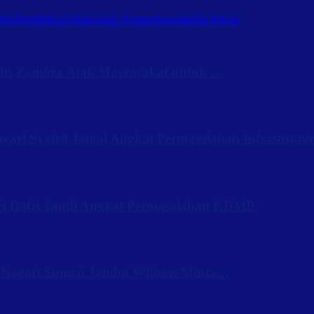
ba Pendidikan
Sabanakaba Rantau
Sabanakaba Wisata
Iis Zamora Ajak Masyarakat untuk …
ari Syafril Jamal Angkat Permasalahan Infrastuktu
ri Dafri Yandi Angkat Permasalahan KDMP
 Nagari Sungai Jambu Wilmen Minta…