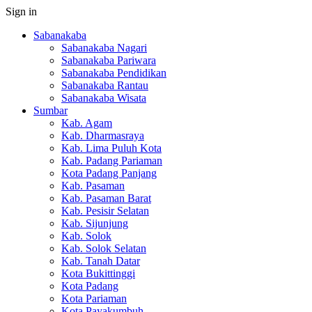
Sign in
Sabanakaba
Sabanakaba Nagari
Sabanakaba Pariwara
Sabanakaba Pendidikan
Sabanakaba Rantau
Sabanakaba Wisata
Sumbar
Kab. Agam
Kab. Dharmasraya
Kab. Lima Puluh Kota
Kab. Padang Pariaman
Kota Padang Panjang
Kab. Pasaman
Kab. Pasaman Barat
Kab. Pesisir Selatan
Kab. Sijunjung
Kab. Solok
Kab. Solok Selatan
Kab. Tanah Datar
Kota Bukittinggi
Kota Padang
Kota Pariaman
Kota Payakumbuh