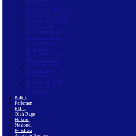
Kab. Dharmasraya
Kab. Lima Puluh Kota
Kab. Padang Pariaman
Kota Padang Panjang
Kab. Pasaman
Kab. Pasaman Barat
Kab. Pesisir Selatan
Kab. Sijunjung
Kab. Solok
Kab. Solok Selatan
Kab. Tanah Datar
Kota Bukittinggi
Kota Padang
Kota Pariaman
Kota Payakumbuh
Kota Sawahlunto
Kota Solok
Politik
Parlemen
Ekbis
Olah Raga
Hukrim
Nasional
Peristiwa
Adat dan Budaya