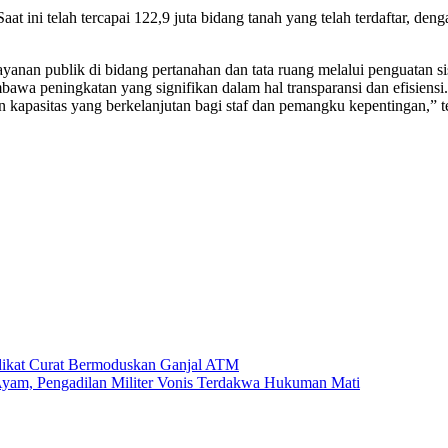
t ini telah tercapai 122,9 juta bidang tanah yang telah terdaftar, denga
ayanan publik di bidang pertanahan dan tata ruang melalui penguatan 
embawa peningkatan yang signifikan dalam hal transparansi dan efisiens
n kapasitas yang berkelanjutan bagi staf dan pemangku kepentingan,”
ndikat Curat Bermoduskan Ganjal ATM
 Ayam, Pengadilan Militer Vonis Terdakwa Hukuman Mati