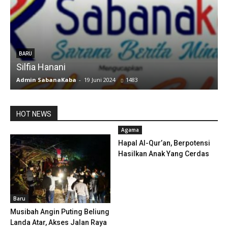
u
BARU
Silfia Hanani
Admin SabanaKaba
-
19 Juni 2024
1483
A
HOT NEWS
Agama
Hapal Al-Qur’an, Berpotensi
Hasilkan Anak Yang Cerdas
Baru
Musibah Angin Puting Beliung
Landa Atar, Akses Jalan Raya