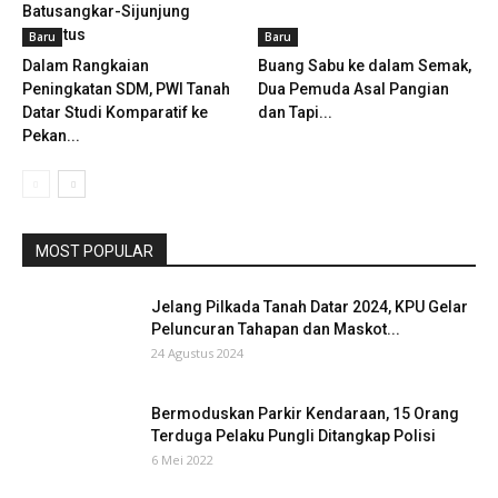
Batusangkar-Sijunjung
Terputus
Baru
Baru
Dalam Rangkaian
Buang Sabu ke dalam Semak,
Peningkatan SDM, PWI Tanah
Dua Pemuda Asal Pangian
Datar Studi Komparatif ke
dan Tapi...
Pekan...
MOST POPULAR
Jelang Pilkada Tanah Datar 2024, KPU Gelar
Peluncuran Tahapan dan Maskot...
24 Agustus 2024
Bermoduskan Parkir Kendaraan, 15 Orang
Terduga Pelaku Pungli Ditangkap Polisi
6 Mei 2022