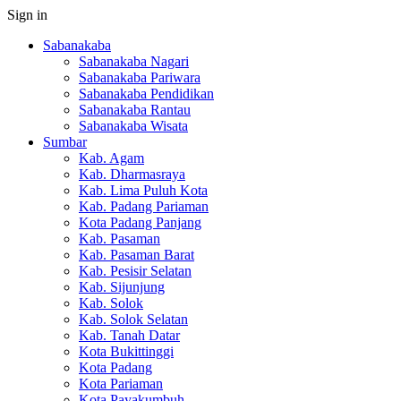
Sign in
Sabanakaba
Sabanakaba Nagari
Sabanakaba Pariwara
Sabanakaba Pendidikan
Sabanakaba Rantau
Sabanakaba Wisata
Sumbar
Kab. Agam
Kab. Dharmasraya
Kab. Lima Puluh Kota
Kab. Padang Pariaman
Kota Padang Panjang
Kab. Pasaman
Kab. Pasaman Barat
Kab. Pesisir Selatan
Kab. Sijunjung
Kab. Solok
Kab. Solok Selatan
Kab. Tanah Datar
Kota Bukittinggi
Kota Padang
Kota Pariaman
Kota Payakumbuh