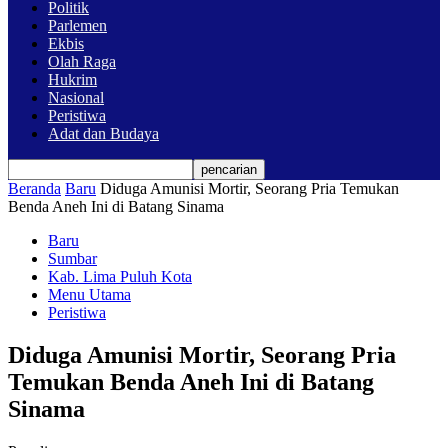
Politik
Parlemen
Ekbis
Olah Raga
Hukrim
Nasional
Peristiwa
Adat dan Budaya
Beranda
Baru
Diduga Amunisi Mortir, Seorang Pria Temukan
Benda Aneh Ini di Batang Sinama
Baru
Sumbar
Kab. Lima Puluh Kota
Menu Utama
Peristiwa
Diduga Amunisi Mortir, Seorang Pria
Temukan Benda Aneh Ini di Batang
Sinama