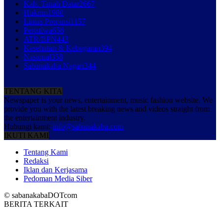
Kab. Tanah Datar
2667
Hukrim
1980
Lintas Propinsi
1157
Peristiwa
656
ATR/BPN
443
Kesehatan & Kebugaran
394
Nasional
358
Sabanakaba Nagari
344
TENTANG KITA
Newspaper is your news, entertainment, music fashion website. We
provide you with the latest breaking news and videos straight from
the entertainment industry.
Hubungi kami:
info@sabanakaba.com
IKUTI KAMI
Tentang Kami
Redaksi
Iklan dan Kerjasama
Pedoman Media Siber
© sabanakabaDOTcom
BERITA TERKAIT