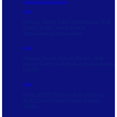
Rantau
Sabanakaba Wisata
Baru
Padang Magek Gelar Musrenbang, Wali
Nagari Syafril Jamal Angkat
Permasalahan Infrastuktur
Baru
Musnag Sawah Tangah Digelar, Wali
Nagari Dafri Yandi Angkat Permasalahan
KDMP
Baru
Ketua BPRN M.Yuner Buka Musnag,
Wali Nagari Sungai Jambu Wilmen
Minta…