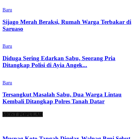
Baru
Sijago Merah Beraksi, Rumah Warga Terbakar di
Saruaso
Baru
Diduga Sering Edarkan Sabu, Seorang Pria
Ditangkap Polisi di Ayia Angek...
Baru
Tersangkut Masalah Sabu, Dua Warga Lintau
Kembali Ditangkap Polres Tanah Datar
MOST POPULAR
Musnag Koto Tangah Digelar, Walnag Beni Sebut