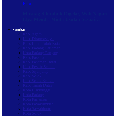
Baru
Musnag Situmbuk Digelar, Wali Nagari
Elya Mendri Minta Usulan Sesuai…
Sumbar
Kab. Agam
Kab. Dharmasraya
Kab. Lima Puluh Kota
Kab. Padang Pariaman
Kota Padang Panjang
Kab. Pasaman
Kab. Pasaman Barat
Kab. Pesisir Selatan
Kab. Sijunjung
Kab. Solok
Kab. Solok Selatan
Kab. Tanah Datar
Kota Bukittinggi
Kota Padang
Kota Pariaman
Kota Payakumbuh
Kota Sawahlunto
Kota Solok