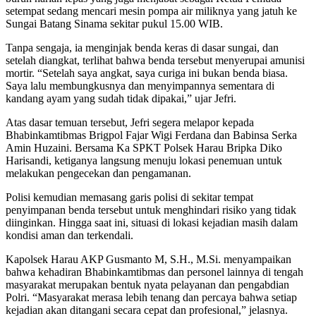
setempat sedang mencari mesin pompa air miliknya yang jatuh ke
Sungai Batang Sinama sekitar pukul 15.00 WIB.
Tanpa sengaja, ia menginjak benda keras di dasar sungai, dan
setelah diangkat, terlihat bahwa benda tersebut menyerupai amunisi
mortir. “Setelah saya angkat, saya curiga ini bukan benda biasa.
Saya lalu membungkusnya dan menyimpannya sementara di
kandang ayam yang sudah tidak dipakai,” ujar Jefri.
Atas dasar temuan tersebut, Jefri segera melapor kepada
Bhabinkamtibmas Brigpol Fajar Wigi Ferdana dan Babinsa Serka
Amin Huzaini. Bersama Ka SPKT Polsek Harau Bripka Diko
Harisandi, ketiganya langsung menuju lokasi penemuan untuk
melakukan pengecekan dan pengamanan.
Polisi kemudian memasang garis polisi di sekitar tempat
penyimpanan benda tersebut untuk menghindari risiko yang tidak
diinginkan. Hingga saat ini, situasi di lokasi kejadian masih dalam
kondisi aman dan terkendali.
Kapolsek Harau AKP Gusmanto M, S.H., M.Si. menyampaikan
bahwa kehadiran Bhabinkamtibmas dan personel lainnya di tengah
masyarakat merupakan bentuk nyata pelayanan dan pengabdian
Polri. “Masyarakat merasa lebih tenang dan percaya bahwa setiap
kejadian akan ditangani secara cepat dan profesional,” jelasnya.