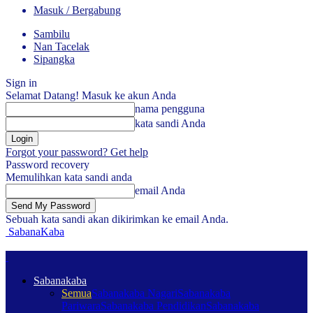
Masuk / Bergabung
Sambilu
Nan Tacelak
Sipangka
Sign in
Selamat Datang! Masuk ke akun Anda
nama pengguna
kata sandi Anda
Forgot your password? Get help
Password recovery
Memulihkan kata sandi anda
email Anda
Sebuah kata sandi akan dikirimkan ke email Anda.
SabanaKaba
Sabanakaba
Semua
Sabanakaba Nagari
Sabanakaba
Pariwara
Sabanakaba Pendidikan
Sabanakaba