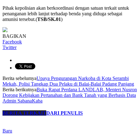
Pihak kepolisian akan berkoordinasi dengan satuan terkait untuk
penanganan lebih lanjut terhadap benda yang diduga sebagai
amunisi tersebut.(
TSB/SK.01
)
BAGIKAN
Facebook
Twitter
Berita sebelumya
Upaya Pengurangan Narkoba di Kota Serambi
Mekah, Polisi Tangkap Dua Pelaku di Balai-Balai Padang Panjang
Berita berikutnya
Buka Rapat Perdana LANDLAB, Menteri Nusron
Dorong Kebijakan Pertanahan dan Bank Tanah yang Berbasis Data
Admin SabanaKaba
BERITA TERKAIT
DARI PENULIS
Baru