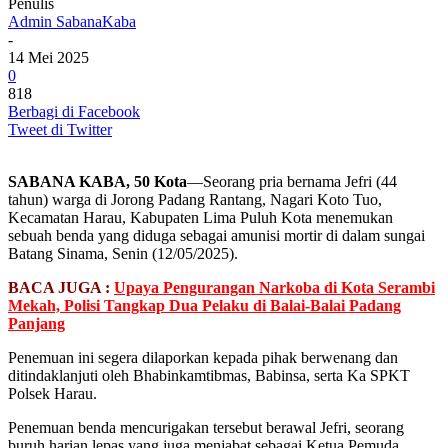
Penulis
Admin SabanaKaba
-
14 Mei 2025
0
818
Berbagi di Facebook
Tweet di Twitter
SABANA KABA, 50 Kota
—Seorang pria bernama Jefri (44
tahun) warga di Jorong Padang Rantang, Nagari Koto Tuo,
Kecamatan Harau, Kabupaten Lima Puluh Kota menemukan
sebuah benda yang diduga sebagai amunisi mortir di dalam sungai
Batang Sinama, Senin (12/05/2025).
BACA JUGA :
Upaya Pengurangan Narkoba di Kota Serambi
Mekah, Polisi Tangkap Dua Pelaku di Balai-Balai Padang
Panjang
Penemuan ini segera dilaporkan kepada pihak berwenang dan
ditindaklanjuti oleh Bhabinkamtibmas, Babinsa, serta Ka SPKT
Polsek Harau.
Penemuan benda mencurigakan tersebut berawal Jefri, seorang
buruh harian lepas yang juga menjabat sebagai Ketua Pemuda