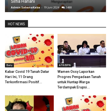
Silfia Hanani
Admin SabanaKaba
-
19 Juni 2024
1488
A
HOT NEWS
Baru
ATR/BPN
Kabar Covid 19 Tanah Datar
Wamen Ossy Laporkan
Hari Ini, 11 Orang
Progres Pengadaan Tanah
Terkonfirmasi Positif...
untuk Huntap Warga
Terdampak Erupsi...