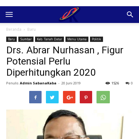
Beranda
Baru
Baru
Sumbar
Kab. Tanah Datar
Menu Utama
Politik
Drs. Abrar Nurhasan , Figur
Potensial Perlu
Diperhitungkan 2020
Penulis
Admin SabanaKaba
-
20 Juni 2019
1526
0