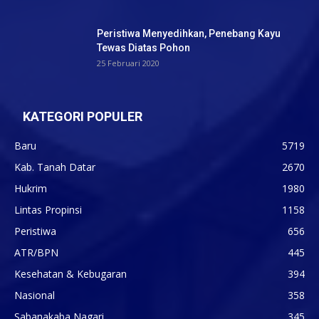
Peristiwa Menyedihkan, Penebang Kayu
Tewas Diatas Pohon
25 Februari 2020
KATEGORI POPULER
Baru
5719
Kab. Tanah Datar
2670
Hukrim
1980
Lintas Propinsi
1158
Peristiwa
656
ATR/BPN
445
Kesehatan & Kebugaran
394
Nasional
358
Sabanakaba Nagari
345