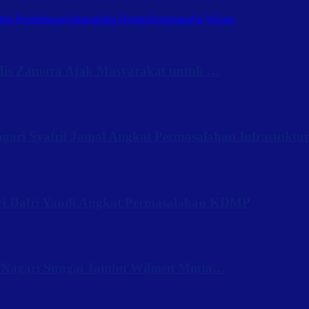
ba Pendidikan
Sabanakaba Rantau
Sabanakaba Wisata
Iis Zamora Ajak Masyarakat untuk …
ari Syafril Jamal Angkat Permasalahan Infrastuktu
ri Dafri Yandi Angkat Permasalahan KDMP
 Nagari Sungai Jambu Wilmen Minta…