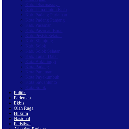
Kab. Dharmasraya
Kab. Lima Puluh Kota
Kab. Padang Pariaman
Kota Padang Panjang
Kab. Pasaman
Kab. Pasaman Barat
Kab. Pesisir Selatan
Kab. Sijunjung
Kab. Solok
Kab. Solok Selatan
Kab. Tanah Datar
Kota Bukittinggi
Kota Padang
Kota Pariaman
Kota Payakumbuh
Kota Sawahlunto
Kota Solok
Politik
Parlemen
Ekbis
Olah Raga
Hukrim
Nasional
Peristiwa
Adat dan Budaya