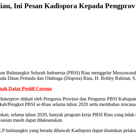
au, Ini Pesan Kadispora Kepada Pengprov
uan Bulutangkis Seluruh Indonesia (PBSI) Riau menggelar Musyawarah
pala Dinas Pemuda dan Olahraga (Dispora) Riau, H. Bobby Rahmat, S.
ah Datar Positif Corona
Mukerprov diikuti oleh Pengurus Provinsi dan Pengurus PBSI Kabupat
gkab/Pengkot PBSI se-Riau selama tahun 2020 serta membahas rencana
an, selama tahun 2020, banyak program kerja PBSI Riau yang tidak d
isasian masih dapat dilaksanakan.
 bulutangkis yang berada dibawah Kadispora dapat disatukan pelaksana