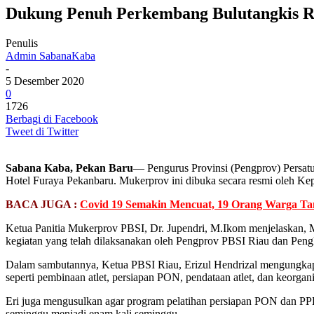
Dukung Penuh Perkembang Bulutangkis Ri
Penulis
Admin SabanaKaba
-
5 Desember 2020
0
1726
Berbagi di Facebook
Tweet di Twitter
Sabana Kaba, Pekan Baru
— Pengurus Provinsi (Pengprov) Persat
Hotel Furaya Pekanbaru. Mukerprov ini dibuka secara resmi oleh Ke
BACA JUGA :
Covid 19 Semakin Mencuat, 19 Orang Warga Tan
Ketua Panitia Mukerprov PBSI, Dr. Jupendri, M.Ikom menjelaskan, 
kegiatan yang telah dilaksanakan oleh Pengprov PBSI Riau dan Pen
Dalam sambutannya, Ketua PBSI Riau, Erizul Hendrizal mengungkapk
seperti pembinaan atlet, persiapan PON, pendataan atlet, dan keorgan
Eri juga mengusulkan agar program pelatihan persiapan PON dan PPLP
seminggu menjadi enam kali seminggu.