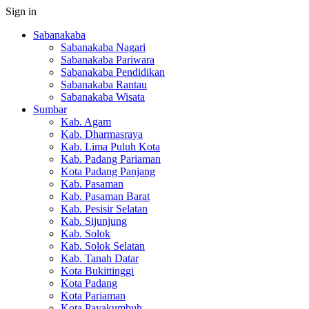
Sign in
Sabanakaba
Sabanakaba Nagari
Sabanakaba Pariwara
Sabanakaba Pendidikan
Sabanakaba Rantau
Sabanakaba Wisata
Sumbar
Kab. Agam
Kab. Dharmasraya
Kab. Lima Puluh Kota
Kab. Padang Pariaman
Kota Padang Panjang
Kab. Pasaman
Kab. Pasaman Barat
Kab. Pesisir Selatan
Kab. Sijunjung
Kab. Solok
Kab. Solok Selatan
Kab. Tanah Datar
Kota Bukittinggi
Kota Padang
Kota Pariaman
Kota Payakumbuh