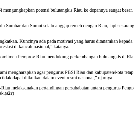
mengungkapkan potensi bulutangkis Riau ke depannya sangat besar. Hal
lu Sumbar dan Sumut selalu anggap remeh dengan Riau, tapi sekarang m
ingkatkan. Kuncinya ada pada motivasi yang harus ditanamkan kepada par
restasi di kancah nasional,” katanya.
omitmen Pemprov Riau mendukung perkembangan bulutangkis di Riau.
u kami mengharapkan agar pengurus PBSI Riau dan kabupaten/kota teta
a tidak dapat diikutkan dalam event resmi nasional,” ujarnya.
e-Riau melaksanakan pertandingan persahabatan antara pengurus Peng
ak.(
s2r
)