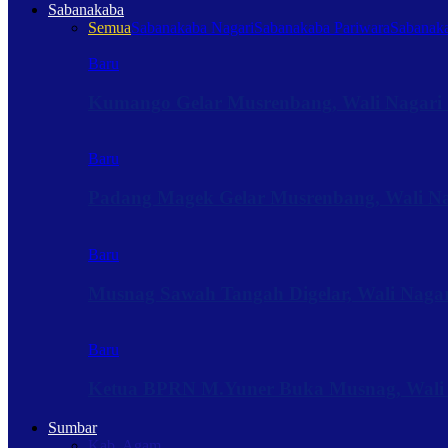
Sabanakaba
Semua
Sabanakaba Nagari
Sabanakaba Pariwara
Sabanaka
Baru
Kumango Gelar Musrenbang, Wali Nagari 
Baru
Padang Magek Gelar Musrenbang, Wali Nag
Baru
Musnag Sawah Tangah Digelar, Wali Naga
Baru
Ketua BPRN M.Yuner Buka Musnag, Wali
Sumbar
Kab. Agam