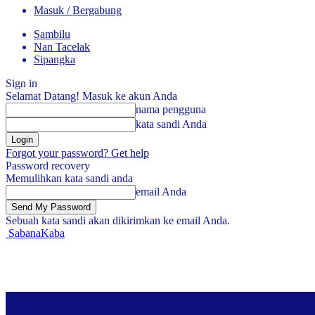
Masuk / Bergabung
Sambilu
Nan Tacelak
Sipangka
Sign in
Selamat Datang! Masuk ke akun Anda
nama pengguna
kata sandi Anda
Forgot your password? Get help
Password recovery
Memulihkan kata sandi anda
email Anda
Sebuah kata sandi akan dikirimkan ke email Anda.
SabanaKaba