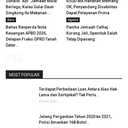
Suhaidi ”Adi” Jamaan Mulai
RSUD MA Hanafiah Memang
Berlagu, Kalau Gulai Daun
OK, Penyandang Disabilitas
Singkong Itu Makanan...
Dapat Pelayanan Prima
Baru
Agama
Bahas Ranperda Nota
Panitia Jemaah Calhaj
Keuangan APBD 2026,
Kurang Jeli, Spanduk Salah
Delapan Fraksi DPRD Tanah
Tetap Dipasang
Datar...
MOST POPULAR
Terdapat Perbedaan Luas Antara Alas Hak
Lama dan Sertipikat? Tak Perlu...
26 Juni 2026
Jelang Pergantian Tahun 2020 ke 2021,
Polisi Amankan 168 Botol...