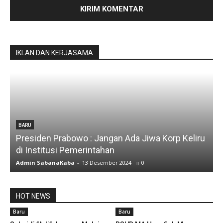
IKLAN DAN KERJASAMA
liru
BARU
Silfia Hanani
Admin SabanaKaba
-
19 Juni 2024
1480
HOT NEWS
Baru
Baru