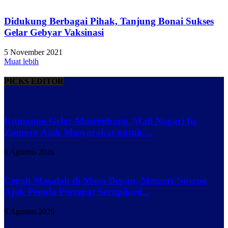
Didukung Berbagai Pihak, Tanjung Bonai Sukses
Gelar Gebyar Vaksinasi
5 November 2021
Muat lebih
PICKS EDITOR
Kumango Gelar Musrenbang, Wali Nagari Iis
Zamora Ajak Masyarakat untuk ...
6 Agustus 2026
Cegah Masalah di Masa Depan, Menteri Nusron
Ajak Pemda Percepat Sertipikasi...
6 Agustus 2026