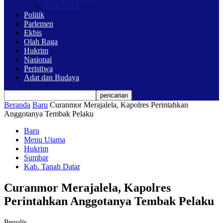
Kota Solok
Politik
Parlemen
Ekbis
Olah Raga
Hukrim
Nasional
Peristiwa
Adat dan Budaya
Beranda
Baru
Curanmor Merajalela, Kapolres Perintahkan
Anggotanya Tembak Pelaku
Baru
Menu Utama
Hukrim
Sumbar
Kab. Tanah Datar
Curanmor Merajalela, Kapolres
Perintahkan Anggotanya Tembak Pelaku
Penulis