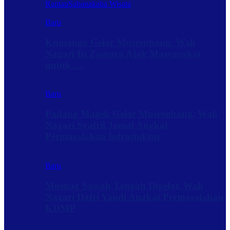
Rantau
Sabanakaba Wisata
Baru
Kumango Gelar Musrenbang, Wali
Nagari Iis Zamora Ajak Masyarakat
untuk …
Baru
Padang Magek Gelar Musrenbang, Wali
Nagari Syafril Jamal Angkat
Permasalahan Infrastuktur
Baru
Musnag Sawah Tangah Digelar, Wali
Nagari Dafri Yandi Angkat Permasalahan
KDMP