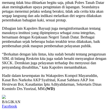
memang tidak bisa dibiarkan begitu saja, pihak Polres Tanah Datar
akan meningkatkan upaya pengintaian di lapangan. Seandainya
petugas menemui pelaku sedang beraksi, tidak ada cerita kita akan
sergap langsung dan ada indikasi melarikan diri segera dilakukan
penembakan bahagian kaki, sesuai protap.
Dibagian lain Kapolres Bayuaji juga mengimformasikan tentang
masuknya institusi yang dipimpinnya sebagai zona integritas,
bersamaan dengan Kejaksaan Negeri Tanah Datar. Berbagai
pembenahan sejak beberapa bulan terakhir terus dilakukan, baik
pembenahan pisik maupun pembenahan pelayanan publik.
“Berkaitan dengan lalu lintas, kita sudah benahi tentang pengurusan
SIM, di bidang Reskrim kita juga sudah benahi menyangkut dengan
SKCK. Demikian juga pelayanan terhadap ibu menyusui dan
penyandang dissabilitas,” kata Kapolres menambahkan.
Hadir dalam kesempatan itu Wakapolres Kompol Mayaruddin,
Kasat Res Narkoba AKP Syafrinal, Kasat Sabhara AKP Jon
Hesirwan Bot, Kasatlantas Iptu Adityalidarman, Sekretaris Dinas
Kominfo Drs.Yusrizal, MM.
(WD)
BAGIKAN
Facebook