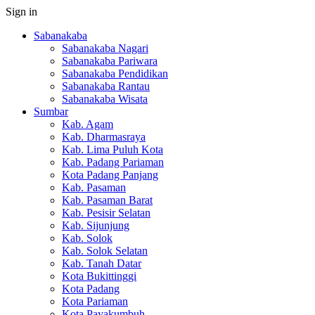
Sign in
Sabanakaba
Sabanakaba Nagari
Sabanakaba Pariwara
Sabanakaba Pendidikan
Sabanakaba Rantau
Sabanakaba Wisata
Sumbar
Kab. Agam
Kab. Dharmasraya
Kab. Lima Puluh Kota
Kab. Padang Pariaman
Kota Padang Panjang
Kab. Pasaman
Kab. Pasaman Barat
Kab. Pesisir Selatan
Kab. Sijunjung
Kab. Solok
Kab. Solok Selatan
Kab. Tanah Datar
Kota Bukittinggi
Kota Padang
Kota Pariaman
Kota Payakumbuh