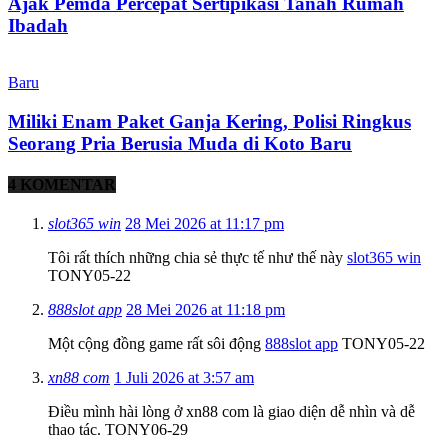
Ajak Pemda Percepat Sertipikasi Tanah Rumah
Ibadah
Baru
Miliki Enam Paket Ganja Kering, Polisi Ringkus
Seorang Pria Berusia Muda di Koto Baru
4 KOMENTAR
slot365 win
28 Mei 2026 at 11:17 pm
Tôi rất thích những chia sẻ thực tế như thế này
slot365 win
TONY05-22
888slot app
28 Mei 2026 at 11:18 pm
Một cộng đồng game rất sôi động
888slot app
TONY05-22
xn88 com
1 Juli 2026 at 3:57 am
Điều mình hài lòng ở xn88 com là giao diện dễ nhìn và dễ
thao tác. TONY06-29