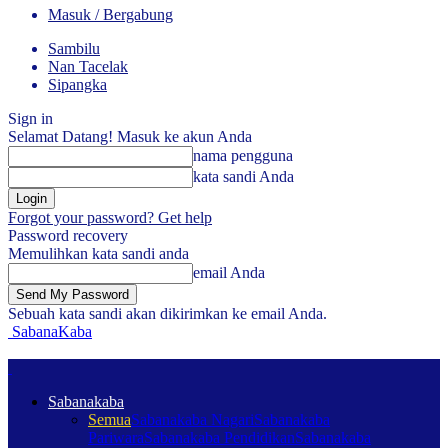
Masuk / Bergabung
Sambilu
Nan Tacelak
Sipangka
Sign in
Selamat Datang! Masuk ke akun Anda
nama pengguna
kata sandi Anda
Forgot your password? Get help
Password recovery
Memulihkan kata sandi anda
email Anda
Sebuah kata sandi akan dikirimkan ke email Anda.
SabanaKaba
Sabanakaba
Semua
Sabanakaba Nagari
Sabanakaba
Pariwara
Sabanakaba Pendidikan
Sabanakaba