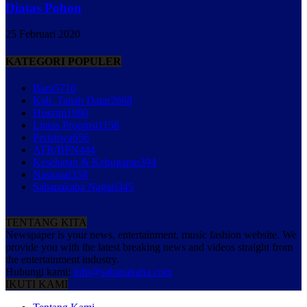
Diatas Pohon
25 Februari 2020
KATEGORI POPULER
Baru
5716
Kab. Tanah Datar
2668
Hukrim
1980
Lintas Propinsi
1158
Peristiwa
656
ATR/BPN
444
Kesehatan & Kebugaran
394
Nasional
358
Sabanakaba Nagari
345
TENTANG KITA
Newspaper is your news, entertainment, music fashion website. We
provide you with the latest breaking news and videos straight from
the entertainment industry.
Hubungi kami:
info@sabanakaba.com
IKUTI KAMI