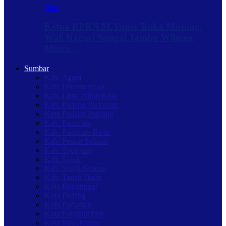
Baru
Ketua BPRN M.Yuner Buka Musnag,
Wali Nagari Sungai Jambu Wilmen
Minta…
Sumbar
Kab. Agam
Kab. Dharmasraya
Kab. Lima Puluh Kota
Kab. Padang Pariaman
Kota Padang Panjang
Kab. Pasaman
Kab. Pasaman Barat
Kab. Pesisir Selatan
Kab. Sijunjung
Kab. Solok
Kab. Solok Selatan
Kab. Tanah Datar
Kota Bukittinggi
Kota Padang
Kota Pariaman
Kota Payakumbuh
Kota Sawahlunto