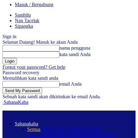
Masuk / Bergabung
Sambilu
Nan Tacelak
Sipangka
Sign in
Selamat Datang! Masuk ke akun Anda
nama pengguna
kata sandi Anda
Forgot your password? Get help
Password recovery
Memulihkan kata sandi anda
email Anda
Sebuah kata sandi akan dikirimkan ke email Anda.
SabanaKaba
Sabanakaba
Semua
Sabanakaba Nagari
Sabanakaba
Pariwara
Sabanakaba Pendidikan
Sabanakaba