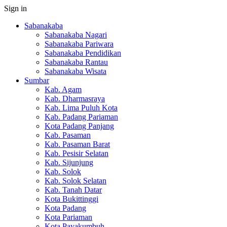
Sign in
Sabanakaba
Sabanakaba Nagari
Sabanakaba Pariwara
Sabanakaba Pendidikan
Sabanakaba Rantau
Sabanakaba Wisata
Sumbar
Kab. Agam
Kab. Dharmasraya
Kab. Lima Puluh Kota
Kab. Padang Pariaman
Kota Padang Panjang
Kab. Pasaman
Kab. Pasaman Barat
Kab. Pesisir Selatan
Kab. Sijunjung
Kab. Solok
Kab. Solok Selatan
Kab. Tanah Datar
Kota Bukittinggi
Kota Padang
Kota Pariaman
Kota Payakumbuh