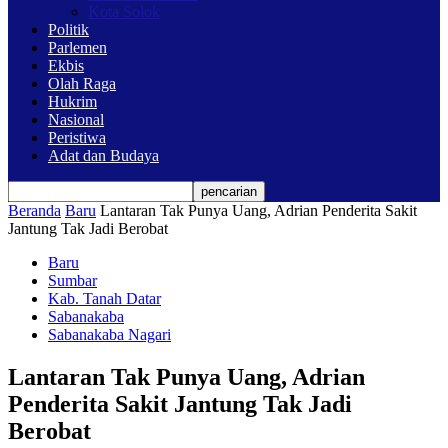
Kota Solok
Politik
Parlemen
Ekbis
Olah Raga
Hukrim
Nasional
Peristiwa
Adat dan Budaya
Beranda
Baru
Lantaran Tak Punya Uang, Adrian Penderita Sakit
Jantung Tak Jadi Berobat
Baru
Sumbar
Kab. Tanah Datar
Sabanakaba
Sabanakaba Nagari
Lantaran Tak Punya Uang, Adrian
Penderita Sakit Jantung Tak Jadi
Berobat