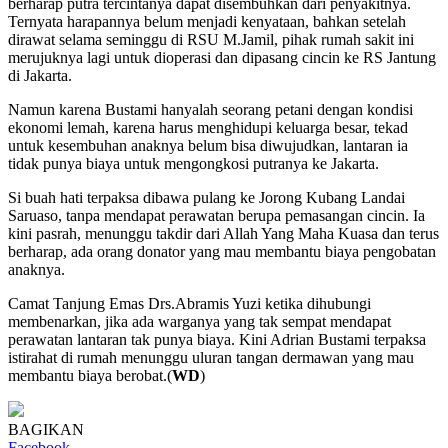
berharap putra tercintanya dapat disembuhkan dari penyakitnya.
Ternyata harapannya belum menjadi kenyataan, bahkan setelah
dirawat selama seminggu di RSU M.Jamil, pihak rumah sakit ini
merujuknya lagi untuk dioperasi dan dipasang cincin ke RS Jantung
di Jakarta.
Namun karena Bustami hanyalah seorang petani dengan kondisi
ekonomi lemah, karena harus menghidupi keluarga besar, tekad
untuk kesembuhan anaknya belum bisa diwujudkan, lantaran ia
tidak punya biaya untuk mengongkosi putranya ke Jakarta.
Si buah hati terpaksa dibawa pulang ke Jorong Kubang Landai
Saruaso, tanpa mendapat perawatan berupa pemasangan cincin. Ia
kini pasrah, menunggu takdir dari Allah Yang Maha Kuasa dan terus
berharap, ada orang donator yang mau membantu biaya pengobatan
anaknya.
Camat Tanjung Emas Drs.Abramis Yuzi ketika dihubungi
membenarkan, jika ada warganya yang tak sempat mendapat
perawatan lantaran tak punya biaya. Kini Adrian Bustami terpaksa
istirahat di rumah menunggu uluran tangan dermawan yang mau
membantu biaya berobat.(
WD
)
BAGIKAN
Facebook