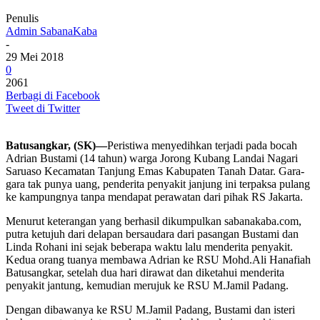
Penulis
Admin SabanaKaba
-
29 Mei 2018
0
2061
Berbagi di Facebook
Tweet di Twitter
Batusangkar, (SK)—
Peristiwa menyedihkan terjadi pada bocah
Adrian Bustami (14 tahun) warga Jorong Kubang Landai Nagari
Saruaso Kecamatan Tanjung Emas Kabupaten Tanah Datar. Gara-
gara tak punya uang, penderita penyakit janjung ini terpaksa pulang
ke kampungnya tanpa mendapat perawatan dari pihak RS Jakarta.
Menurut keterangan yang berhasil dikumpulkan sabanakaba.com,
putra ketujuh dari delapan bersaudara dari pasangan Bustami dan
Linda Rohani ini sejak beberapa waktu lalu menderita penyakit.
Kedua orang tuanya membawa Adrian ke RSU Mohd.Ali Hanafiah
Batusangkar, setelah dua hari dirawat dan diketahui menderita
penyakit jantung, kemudian merujuk ke RSU M.Jamil Padang.
Dengan dibawanya ke RSU M.Jamil Padang, Bustami dan isteri