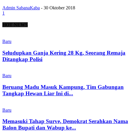
Admin SabanaKaba
-
30 Oktober 2018
1
HOT NEWS
Baru
Seludupkan Ganja Kering 28 Kg, Seorang Remaja
Ditangkap Polisi
Baru
Beruang Madu Masuk Kampung, Tim Gabungan
Tangkap Hewan Liar Ini di...
Baru
Memasuki Tahap Surve, Demokrat Serahkan Nama
Balon Bupati dan Wabup ke...