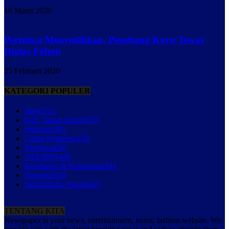
18 Maret 2020
Peristiwa Menyedihkan, Penebang Kayu Tewas
Diatas Pohon
25 Februari 2020
KATEGORI POPULER
Baru
5721
Kab. Tanah Datar
2670
Hukrim
1981
Lintas Propinsi
1159
Peristiwa
656
ATR/BPN
446
Kesehatan & Kebugaran
394
Nasional
358
Sabanakaba Nagari
345
TENTANG KITA
Newspaper is your news, entertainment, music fashion website. We