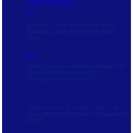
Rantau
Sabanakaba Wisata
Baru
Kumango Gelar Musrenbang, Wali
Nagari Iis Zamora Ajak Masyarakat
untuk …
Baru
Padang Magek Gelar Musrenbang, Wali
Nagari Syafril Jamal Angkat
Permasalahan Infrastuktur
Baru
Musnag Sawah Tangah Digelar, Wali
Nagari Dafri Yandi Angkat Permasalahan
KDMP