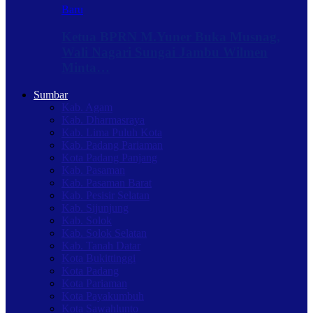
Baru
Ketua BPRN M.Yuner Buka Musnag,
Wali Nagari Sungai Jambu Wilmen
Minta…
Sumbar
Kab. Agam
Kab. Dharmasraya
Kab. Lima Puluh Kota
Kab. Padang Pariaman
Kota Padang Panjang
Kab. Pasaman
Kab. Pasaman Barat
Kab. Pesisir Selatan
Kab. Sijunjung
Kab. Solok
Kab. Solok Selatan
Kab. Tanah Datar
Kota Bukittinggi
Kota Padang
Kota Pariaman
Kota Payakumbuh
Kota Sawahlunto