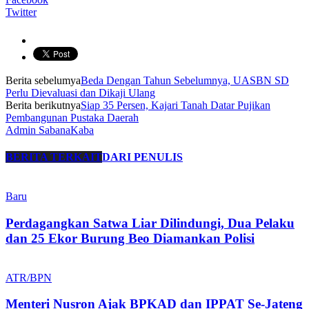
Twitter
Berita sebelumya
Beda Dengan Tahun Sebelumnya, UASBN SD
Perlu Dievaluasi dan Dikaji Ulang
Berita berikutnya
Siap 35 Persen, Kajari Tanah Datar Pujikan
Pembangunan Pustaka Daerah
Admin SabanaKaba
BERITA TERKAIT
DARI PENULIS
Baru
Perdagangkan Satwa Liar Dilindungi, Dua Pelaku
dan 25 Ekor Burung Beo Diamankan Polisi
ATR/BPN
Menteri Nusron Ajak BPKAD dan IPPAT Se-Jateng