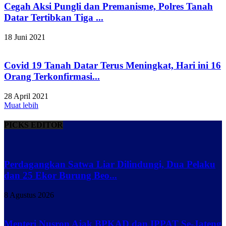
Cegah Aksi Pungli dan Premanisme, Polres Tanah
Datar Tertibkan Tiga ...
18 Juni 2021
Covid 19 Tanah Datar Terus Meningkat, Hari ini 16
Orang Terkonfirmasi...
28 April 2021
Muat lebih
PICKS EDITOR
Perdagangkan Satwa Liar Dilindungi, Dua Pelaku
dan 25 Ekor Burung Beo...
8 Agustus 2026
Menteri Nusron Ajak BPKAD dan IPPAT Se-Jateng