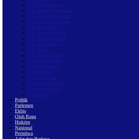
Kab. Dharmasraya
Kab. Lima Puluh Kota
Kab. Padang Pariaman
Kota Padang Panjang
Kab. Pasaman
Kab. Pasaman Barat
Kab. Pesisir Selatan
Kab. Sijunjung
Kab. Solok
Kab. Solok Selatan
Kab. Tanah Datar
Kota Bukittinggi
Kota Padang
Kota Pariaman
Kota Payakumbuh
Kota Sawahlunto
Kota Solok
Politik
Parlemen
Ekbis
Olah Raga
Hukrim
Nasional
Peristiwa
Adat dan Budaya