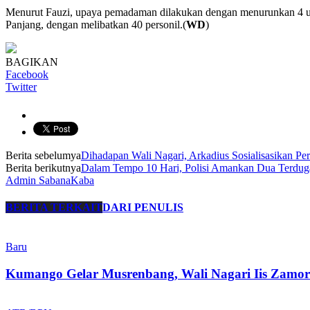
Menurut Fauzi, upaya pemadaman dilakukan dengan menurunkan 4 uni
Panjang, dengan melibatkan 40 personil.(
WD
)
BAGIKAN
Facebook
Twitter
Berita sebelumya
Dihadapan Wali Nagari, Arkadius Sosialisasikan 
Berita berikutnya
Dalam Tempo 10 Hari, Polisi Amankan Dua Terdug
Admin SabanaKaba
BERITA TERKAIT
DARI PENULIS
Baru
Kumango Gelar Musrenbang, Wali Nagari Iis Zamo