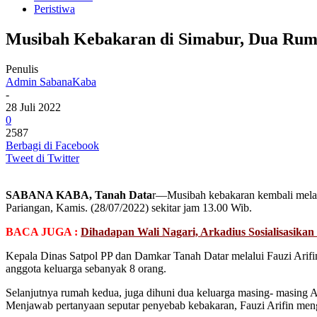
Peristiwa
Musibah Kebakaran di Simabur, Dua Rum
Penulis
Admin SabanaKaba
-
28 Juli 2022
0
2587
Berbagi di Facebook
Tweet di Twitter
SABANA KABA, Tanah Data
r—Musibah kebakaran kembali melan
Pariangan, Kamis. (28/07/2022) sekitar jam 13.00 Wib.
BACA JUGA :
Dihadapan Wali Nagari, Arkadius Sosialisasik
Kepala Dinas Satpol PP dan Damkar Tanah Datar melalui Fauzi Arifin
anggota keluarga sebanyak 8 orang.
Selanjutnya rumah kedua, juga dihuni dua keluarga masing- masing Ar
Menjawab pertanyaan seputar penyebab kebakaran, Fauzi Arifin meng