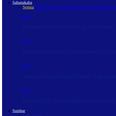
Sabanakaba
Semua
Sabanakaba Nagari
Sabanakaba Pariwara
Sabanaka
Baru
Kumango Gelar Musrenbang, Wali Nagari 
Baru
Padang Magek Gelar Musrenbang, Wali Nag
Baru
Musnag Sawah Tangah Digelar, Wali Naga
Baru
Ketua BPRN M.Yuner Buka Musnag, Wali
Sumbar
Kab. Agam