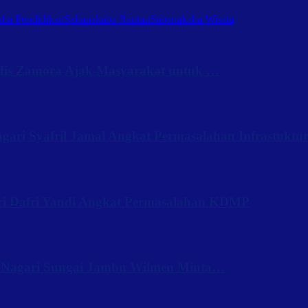
ba Pendidikan
Sabanakaba Rantau
Sabanakaba Wisata
Iis Zamora Ajak Masyarakat untuk …
ari Syafril Jamal Angkat Permasalahan Infrastuktu
ri Dafri Yandi Angkat Permasalahan KDMP
 Nagari Sungai Jambu Wilmen Minta…