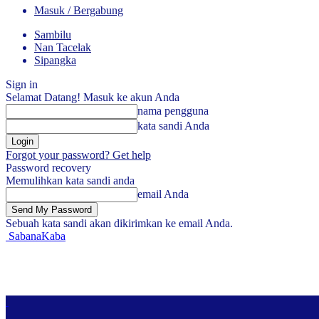
Masuk / Bergabung
Sambilu
Nan Tacelak
Sipangka
Sign in
Selamat Datang! Masuk ke akun Anda
nama pengguna
kata sandi Anda
Forgot your password? Get help
Password recovery
Memulihkan kata sandi anda
email Anda
Sebuah kata sandi akan dikirimkan ke email Anda.
SabanaKaba