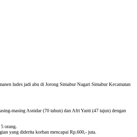
anen ludes jadi abu di Jorong Simabur Nagari Simabur Kecamatan
sing-masing Asnidar (70 tahun) dan Afri Yanti (47 tajun) dengan
 5 orang.
ian yang diderita korban mencapai Rp.600,- juta.