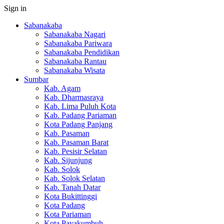
Sign in
Sabanakaba
Sabanakaba Nagari
Sabanakaba Pariwara
Sabanakaba Pendidikan
Sabanakaba Rantau
Sabanakaba Wisata
Sumbar
Kab. Agam
Kab. Dharmasraya
Kab. Lima Puluh Kota
Kab. Padang Pariaman
Kota Padang Panjang
Kab. Pasaman
Kab. Pasaman Barat
Kab. Pesisir Selatan
Kab. Sijunjung
Kab. Solok
Kab. Solok Selatan
Kab. Tanah Datar
Kota Bukittinggi
Kota Padang
Kota Pariaman
Kota Payakumbuh