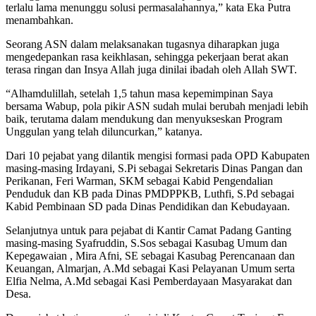
terlalu lama menunggu solusi permasalahannya,” kata Eka Putra
menambahkan.
Seorang ASN dalam melaksanakan tugasnya diharapkan juga
mengedepankan rasa keikhlasan, sehingga pekerjaan berat akan
terasa ringan dan Insya Allah juga dinilai ibadah oleh Allah SWT.
“Alhamdulillah, setelah 1,5 tahun masa kepemimpinan Saya
bersama Wabup, pola pikir ASN sudah mulai berubah menjadi lebih
baik, terutama dalam mendukung dan menyukseskan Program
Unggulan yang telah diluncurkan,” katanya.
Dari 10 pejabat yang dilantik mengisi formasi pada OPD Kabupaten
masing-masing Irdayani, S.Pi sebagai Sekretaris Dinas Pangan dan
Perikanan, Feri Warman, SKM sebagai Kabid Pengendalian
Penduduk dan KB pada Dinas PMDPPKB, Luthfi, S.Pd sebagai
Kabid Pembinaan SD pada Dinas Pendidikan dan Kebudayaan.
Selanjutnya untuk para pejabat di Kantir Camat Padang Ganting
masing-masing Syafruddin, S.Sos sebagai Kasubag Umum dan
Kepegawaian , Mira Afni, SE sebagai Kasubag Perencanaan dan
Keuangan, Almarjan, A.Md sebagai Kasi Pelayanan Umum serta
Elfia Nelma, A.Md sebagai Kasi Pemberdayaan Masyarakat dan
Desa.