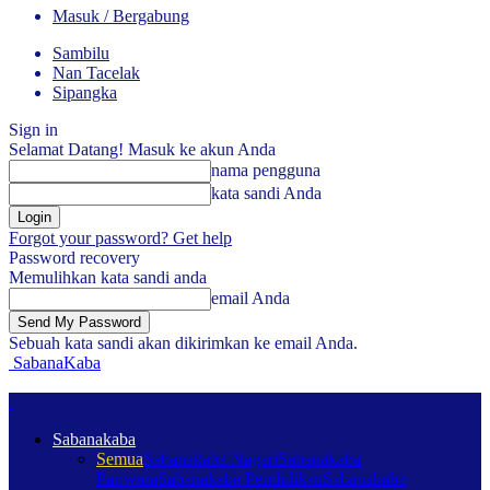
Masuk / Bergabung
Sambilu
Nan Tacelak
Sipangka
Sign in
Selamat Datang! Masuk ke akun Anda
nama pengguna
kata sandi Anda
Forgot your password? Get help
Password recovery
Memulihkan kata sandi anda
email Anda
Sebuah kata sandi akan dikirimkan ke email Anda.
SabanaKaba
Sabanakaba
Semua
Sabanakaba Nagari
Sabanakaba
Pariwara
Sabanakaba Pendidikan
Sabanakaba