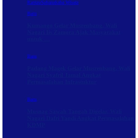
Rantau
Sabanakaba Wisata
Baru
Kumango Gelar Musrenbang, Wali
Nagari Iis Zamora Ajak Masyarakat
untuk …
Baru
Padang Magek Gelar Musrenbang, Wali
Nagari Syafril Jamal Angkat
Permasalahan Infrastuktur
Baru
Musnag Sawah Tangah Digelar, Wali
Nagari Dafri Yandi Angkat Permasalahan
KDMP