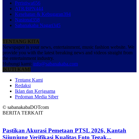
Peristiwa
656
ATR/BPN
444
Kesehatan & Kebugaran
394
Nasional
358
Sabanakaba Nagari
345
TENTANG KITA
Newspaper is your news, entertainment, music fashion website. We
provide you with the latest breaking news and videos straight from
the entertainment industry.
Hubungi kami:
info@sabanakaba.com
IKUTI KAMI
Tentang Kami
Redaksi
Iklan dan Kerjasama
Pedoman Media Siber
© sabanakabaDOTcom
BERITA TERKAIT
Pastikan Akurasi Pemetaan PTSL 2026, Kantah
Sijunjung Verifikasi Kualitas Foto Tegak...