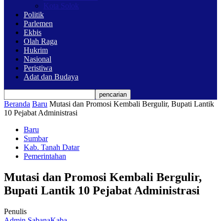
Kota Solok
Politik
Parlemen
Ekbis
Olah Raga
Hukrim
Nasional
Peristiwa
Adat dan Budaya
Beranda
Baru
Mutasi dan Promosi Kembali Bergulir, Bupati Lantik
10 Pejabat Administrasi
Baru
Sumbar
Kab. Tanah Datar
Pemerintahan
Mutasi dan Promosi Kembali Bergulir,
Bupati Lantik 10 Pejabat Administrasi
Penulis
Admin SabanaKaba