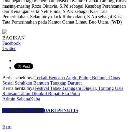
Dua pejabat lagi menempati posisi di Kantor Camat Tanjung Emas
masing-masing Roza Oktavia, S.Pd sebagai Kasubag Perencanaan
dan Keuangan serta Neti Enida, S.AK sebagai Kasi Tata
Pemerintahan. Selanjutnya Jack Rahmadano, S.Ap sebagai Kasi
Tata Pemerintahan pada Kantor Camat Lintau Buo Utara. (
WD
)
BAGIKAN
Facebook
Twitter
Berita sebelumya
Terkait Bencana Angin Puting Beliung, Dinas
Sosial Serahkan Bantuan Tanggap Darurat
Berita berikutnya
Festival Tabek Ganggam Digelar, Tontong Usia
Ratusan Tahun Dipukul Bupati Eka Putra
Admin SabanaKaba
BERITA TERKAIT
DARI PENULIS
Baru