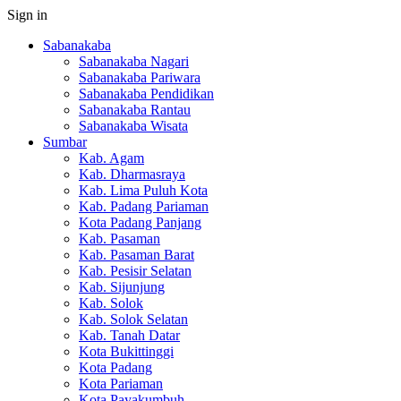
Sign in
Sabanakaba
Sabanakaba Nagari
Sabanakaba Pariwara
Sabanakaba Pendidikan
Sabanakaba Rantau
Sabanakaba Wisata
Sumbar
Kab. Agam
Kab. Dharmasraya
Kab. Lima Puluh Kota
Kab. Padang Pariaman
Kota Padang Panjang
Kab. Pasaman
Kab. Pasaman Barat
Kab. Pesisir Selatan
Kab. Sijunjung
Kab. Solok
Kab. Solok Selatan
Kab. Tanah Datar
Kota Bukittinggi
Kota Padang
Kota Pariaman
Kota Payakumbuh