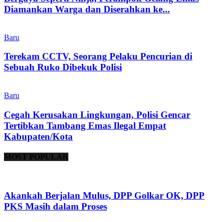
Diamankan Warga dan Diserahkan ke...
Baru
Terekam CCTV, Seorang Pelaku Pencurian di
Sebuah Ruko Dibekuk Polisi
Baru
Cegah Kerusakan Lingkungan, Polisi Gencar
Tertibkan Tambang Emas Ilegal Empat
Kabupaten/Kota
MOST POPULAR
Akankah Berjalan Mulus, DPP Golkar OK, DPP
PKS Masih dalam Proses