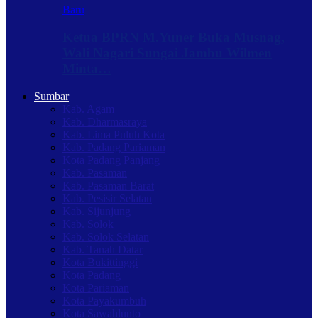
Baru
Ketua BPRN M.Yuner Buka Musnag,
Wali Nagari Sungai Jambu Wilmen
Minta…
Sumbar
Kab. Agam
Kab. Dharmasraya
Kab. Lima Puluh Kota
Kab. Padang Pariaman
Kota Padang Panjang
Kab. Pasaman
Kab. Pasaman Barat
Kab. Pesisir Selatan
Kab. Sijunjung
Kab. Solok
Kab. Solok Selatan
Kab. Tanah Datar
Kota Bukittinggi
Kota Padang
Kota Pariaman
Kota Payakumbuh
Kota Sawahlunto