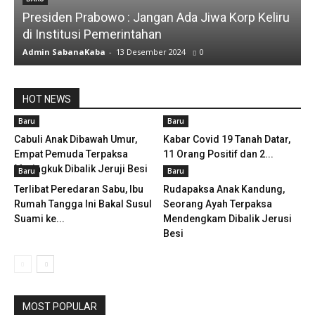
Presiden Prabowo : Jangan Ada Jiwa Korp Keliru
di Institusi Pemerintahan
Admin SabanaKaba
-
13 Desember 2024
0
HOT NEWS
Baru
Baru
Cabuli Anak Dibawah Umur,
Kabar Covid 19 Tanah Datar,
Empat Pemuda Terpaksa
11 Orang Positif dan 2...
Meringkuk Dibalik Jeruji Besi
Baru
Baru
Terlibat Peredaran Sabu, Ibu
Rudapaksa Anak Kandung,
Rumah Tangga Ini Bakal Susul
Seorang Ayah Terpaksa
Suami ke...
Mendengkam Dibalik Jerusi
Besi
MOST POPULAR