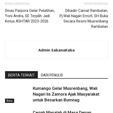
Berita sebelumya
Berita berikutnya
Dinas Parpora Gelar Pelatihan,
Dihadiri Camat Rambatan,
Yoni Andra, SE Terpilih Jadi
Pj.Wali Nagari Ernofi, SH Buka
Ketua ASHTAR 2023-2026
Secara Resmi Musrenbang
Rambatan
Admin SabanaKaba
BERITA TERKAIT
DARI PENULIS
Kumango Gelar Musrenbang, Wali
Nagari Iis Zamora Ajak Masyarakat
untuk Besarkan Bumnag
Baru
Cegah Masalah di Masa Depan,