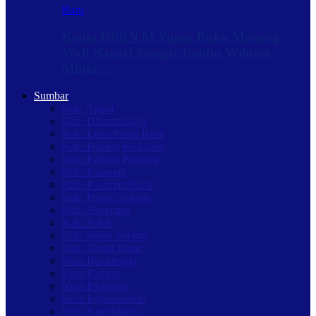
Baru
Ketua BPRN M.Yuner Buka Musnag,
Wali Nagari Sungai Jambu Wilmen
Minta…
Sumbar
Kab. Agam
Kab. Dharmasraya
Kab. Lima Puluh Kota
Kab. Padang Pariaman
Kota Padang Panjang
Kab. Pasaman
Kab. Pasaman Barat
Kab. Pesisir Selatan
Kab. Sijunjung
Kab. Solok
Kab. Solok Selatan
Kab. Tanah Datar
Kota Bukittinggi
Kota Padang
Kota Pariaman
Kota Payakumbuh
Kota Sawahlunto