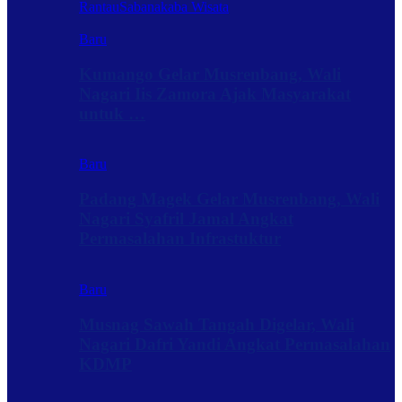
Rantau
Sabanakaba Wisata
Baru
Kumango Gelar Musrenbang, Wali
Nagari Iis Zamora Ajak Masyarakat
untuk …
Baru
Padang Magek Gelar Musrenbang, Wali
Nagari Syafril Jamal Angkat
Permasalahan Infrastuktur
Baru
Musnag Sawah Tangah Digelar, Wali
Nagari Dafri Yandi Angkat Permasalahan
KDMP