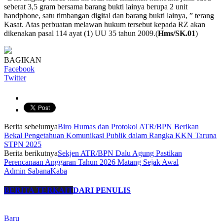
seberat 3,5 gram bersama barang bukti lainya berupa 2 unit
handphone, satu timbangan digital dan barang bukti lainya, ” terang
Kasat. Atas perbuatan melawan hukum tersebut kepada RZ akan
dikenakan pasal 114 ayat (1) UU 35 tahun 2009.(
Hms/SK.01
)
BAGIKAN
Facebook
Twitter
Berita sebelumya
Biro Humas dan Protokol ATR/BPN Berikan
Bekal Pengetahuan Komunikasi Publik dalam Rangka KKN Taruna
STPN 2025
Berita berikutnya
Sekjen ATR/BPN Dalu Agung Pastikan
Perencanaan Anggaran Tahun 2026 Matang Sejak Awal
Admin SabanaKaba
BERITA TERKAIT
DARI PENULIS
Baru