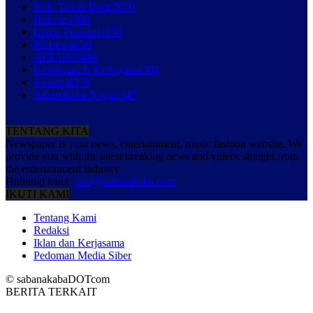
Kab. Tanah Datar
2670
Hukrim
1980
Lintas Propinsi
1158
Peristiwa
656
ATR/BPN
445
Kesehatan & Kebugaran
394
Nasional
358
Sabanakaba Nagari
345
TENTANG KITA
Newspaper is your news, entertainment, music fashion website. We
provide you with the latest breaking news and videos straight from
the entertainment industry.
Hubungi kami:
info@sabanakaba.com
IKUTI KAMI
Tentang Kami
Redaksi
Iklan dan Kerjasama
Pedoman Media Siber
© sabanakabaDOTcom
BERITA TERKAIT