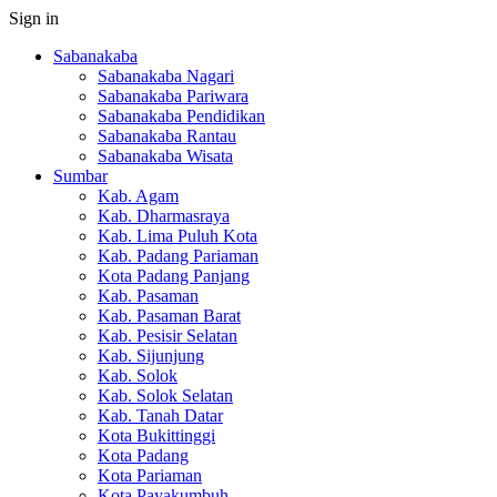
Sign in
Sabanakaba
Sabanakaba Nagari
Sabanakaba Pariwara
Sabanakaba Pendidikan
Sabanakaba Rantau
Sabanakaba Wisata
Sumbar
Kab. Agam
Kab. Dharmasraya
Kab. Lima Puluh Kota
Kab. Padang Pariaman
Kota Padang Panjang
Kab. Pasaman
Kab. Pasaman Barat
Kab. Pesisir Selatan
Kab. Sijunjung
Kab. Solok
Kab. Solok Selatan
Kab. Tanah Datar
Kota Bukittinggi
Kota Padang
Kota Pariaman
Kota Payakumbuh