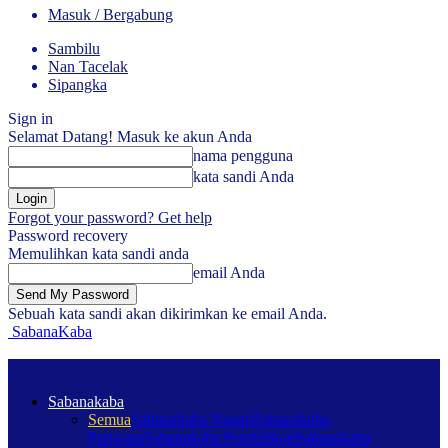
Masuk / Bergabung
Sambilu
Nan Tacelak
Sipangka
Sign in
Selamat Datang! Masuk ke akun Anda
nama pengguna
kata sandi Anda
Forgot your password? Get help
Password recovery
Memulihkan kata sandi anda
email Anda
Sebuah kata sandi akan dikirimkan ke email Anda.
SabanaKaba
Sabanakaba
Semua
Sabanakaba Nagari
Sabanakaba
Pariwara
Sabanakaba Pendidikan
Sabanakaba