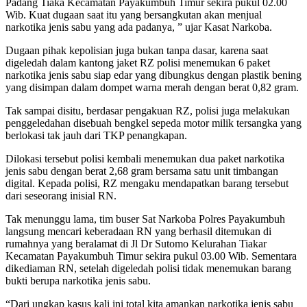
Padang Tiaka Kecamatan Payakumbuh Timur sekira pukul 02.00
Wib. Kuat dugaan saat itu yang bersangkutan akan menjual
narkotika jenis sabu yang ada padanya, ” ujar Kasat Narkoba.
Dugaan pihak kepolisian juga bukan tanpa dasar, karena saat
digeledah dalam kantong jaket RZ polisi menemukan 6 paket
narkotika jenis sabu siap edar yang dibungkus dengan plastik bening
yang disimpan dalam dompet warna merah dengan berat 0,82 gram.
Tak sampai disitu, berdasar pengakuan RZ, polisi juga melakukan
penggeledahan disebuah bengkel sepeda motor milik tersangka yang
berlokasi tak jauh dari TKP penangkapan.
Dilokasi tersebut polisi kembali menemukan dua paket narkotika
jenis sabu dengan berat 2,68 gram bersama satu unit timbangan
digital. Kepada polisi, RZ mengaku mendapatkan barang tersebut
dari seseorang inisial RN.
Tak menunggu lama, tim buser Sat Narkoba Polres Payakumbuh
langsung mencari keberadaan RN yang berhasil ditemukan di
rumahnya yang beralamat di Jl Dr Sutomo Kelurahan Tiakar
Kecamatan Payakumbuh Timur sekira pukul 03.00 Wib. Sementara
dikediaman RN, setelah digeledah polisi tidak menemukan barang
bukti berupa narkotika jenis sabu.
“Dari ungkap kasus kali ini total kita amankan narkotika jenis sabu