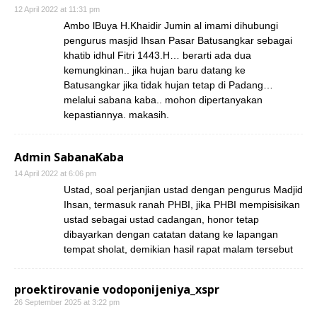
12 April 2022 at 11:31 pm
Ambo lBuya H.Khaidir Jumin al imami dihubungi
pengurus masjid Ihsan Pasar Batusangkar sebagai
khatib idhul Fitri 1443.H… berarti ada dua
kemungkinan.. jika hujan baru datang ke
Batusangkar jika tidak hujan tetap di Padang…
melalui sabana kaba.. mohon dipertanyakan
kepastiannya. makasih.
Admin SabanaKaba
14 April 2022 at 6:06 pm
Ustad, soal perjanjian ustad dengan pengurus Madjid
Ihsan, termasuk ranah PHBI, jika PHBI mempisisikan
ustad sebagai ustad cadangan, honor tetap
dibayarkan dengan catatan datang ke lapangan
tempat sholat, demikian hasil rapat malam tersebut
proektirovanie vodoponijeniya_xspr
26 September 2025 at 3:22 pm