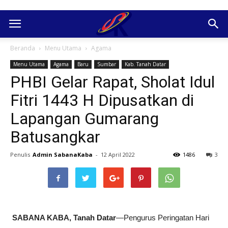
Beranda
Menu Utama
Agama
Menu Utama
Agama
Baru
Sumbar
Kab. Tanah Datar
PHBI Gelar Rapat, Sholat Idul
Fitri 1443 H Dipusatkan di
Lapangan Gumarang
Batusangkar
Penulis
Admin SabanaKaba
-
12 April 2022
1486
3
SABANA KABA, Tanah Datar
—Pengurus Peringatan Hari