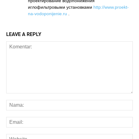
проектирование водопонижения
иглофильтровыми установками
http://www.proekt-
na-vodoponijenie.ru
.
LEAVE A REPLY