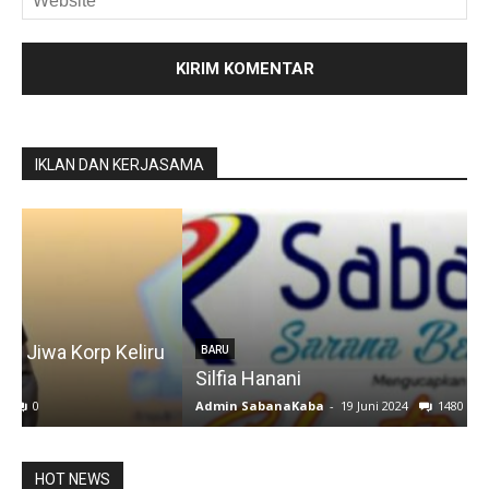
IKLAN DAN KERJASAMA
u
BARU
Silfia Hanani
Admin SabanaKaba
-
19 Juni 2024
1480
A
HOT NEWS