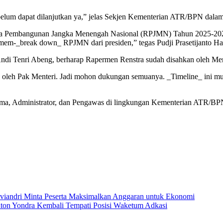
belum dapat dilanjutkan ya,” jelas Sekjen Kementerian ATR/BPN dalam 
 Pembangunan Jangka Menengah Nasional (RPJMN) Tahun 2025-2029 y
 mem-_break down_ RPJMN dari presiden,” tegas Pudji Prasetijanto Ha
ndi Tenri Abeng, berharap Rapermen Renstra sudah disahkan oleh Men
n oleh Pak Menteri. Jadi mohon dukungan semuanya. _Timeline_ ini mu
atama, Administrator, dan Pengawas di lingkungan Kementerian ATR/BP
viandri Minta Peserta Maksimalkan Anggaran untuk Ekonomi
ton Yondra Kembali Tempati Posisi Waketum Adkasi