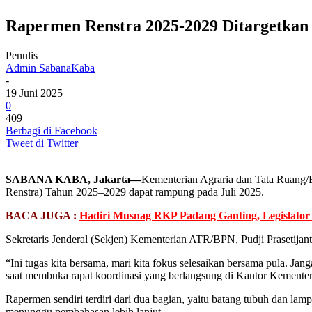
Rapermen Renstra 2025-2029 Ditargetkan
Penulis
Admin SabanaKaba
-
19 Juni 2025
0
409
Berbagi di Facebook
Tweet di Twitter
SABANA KABA, Jakarta—
Kementerian Agraria dan Tata Ruang
Renstra) Tahun 2025–2029 dapat rampung pada Juli 2025.
BACA JUGA :
Hadiri Musnag RKP Padang Ganting, Legislato
Sekretaris Jenderal (Sekjen) Kementerian ATR/BPN, Pudji Prasetijanto
“Ini tugas kita bersama, mari kita fokus selesaikan bersama pula. Jang
saat membuka rapat koordinasi yang berlangsung di Kantor Kemente
Rapermen sendiri terdiri dari dua bagian, yaitu batang tubuh dan lamp
menunggu pembahasan lebih lanjut.