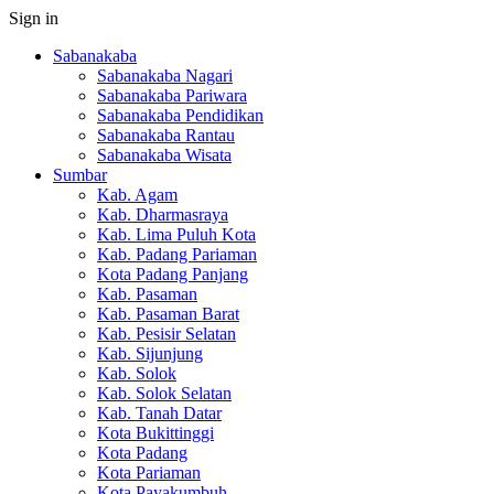
Sign in
Sabanakaba
Sabanakaba Nagari
Sabanakaba Pariwara
Sabanakaba Pendidikan
Sabanakaba Rantau
Sabanakaba Wisata
Sumbar
Kab. Agam
Kab. Dharmasraya
Kab. Lima Puluh Kota
Kab. Padang Pariaman
Kota Padang Panjang
Kab. Pasaman
Kab. Pasaman Barat
Kab. Pesisir Selatan
Kab. Sijunjung
Kab. Solok
Kab. Solok Selatan
Kab. Tanah Datar
Kota Bukittinggi
Kota Padang
Kota Pariaman
Kota Payakumbuh