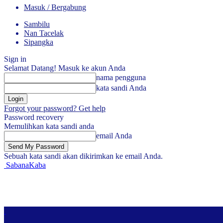
Masuk / Bergabung
Sambilu
Nan Tacelak
Sipangka
Sign in
Selamat Datang! Masuk ke akun Anda
nama pengguna
kata sandi Anda
Forgot your password? Get help
Password recovery
Memulihkan kata sandi anda
email Anda
Sebuah kata sandi akan dikirimkan ke email Anda.
SabanaKaba