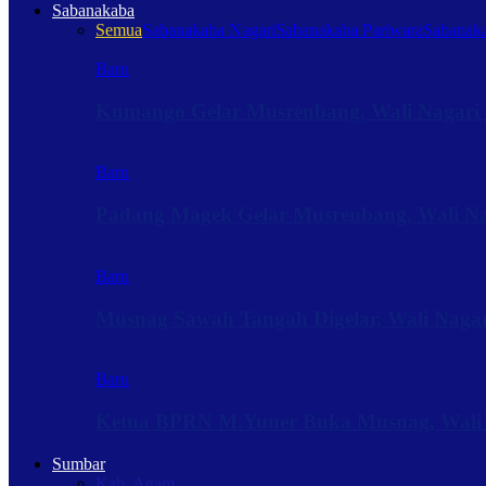
Sabanakaba
Semua
Sabanakaba Nagari
Sabanakaba Pariwara
Sabanaka
Baru
Kumango Gelar Musrenbang, Wali Nagari 
Baru
Padang Magek Gelar Musrenbang, Wali Nag
Baru
Musnag Sawah Tangah Digelar, Wali Naga
Baru
Ketua BPRN M.Yuner Buka Musnag, Wali
Sumbar
Kab. Agam