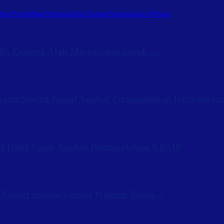
ba Pendidikan
Sabanakaba Rantau
Sabanakaba Wisata
Iis Zamora Ajak Masyarakat untuk …
ari Syafril Jamal Angkat Permasalahan Infrastuktu
ri Dafri Yandi Angkat Permasalahan KDMP
 Nagari Sungai Jambu Wilmen Minta…