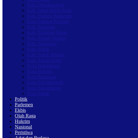
Kab. Dharmasraya
Kab. Lima Puluh Kota
Kab. Padang Pariaman
Kota Padang Panjang
Kab. Pasaman
Kab. Pasaman Barat
Kab. Pesisir Selatan
Kab. Sijunjung
Kab. Solok
Kab. Solok Selatan
Kab. Tanah Datar
Kota Bukittinggi
Kota Padang
Kota Pariaman
Kota Payakumbuh
Kota Sawahlunto
Kota Solok
Politik
Parlemen
Ekbis
Olah Raga
Hukrim
Nasional
Peristiwa
Adat dan Budaya