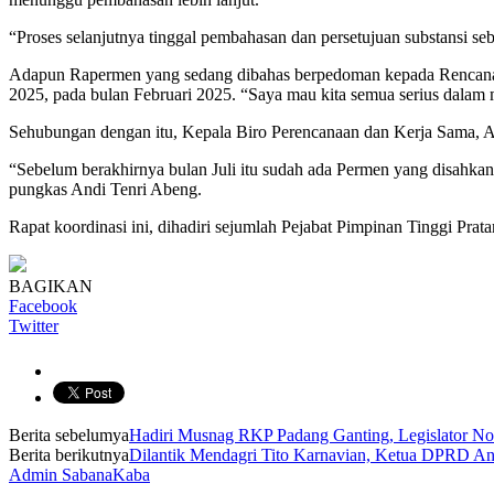
“Proses selanjutnya tinggal pembahasan dan persetujuan substansi se
Adapun Rapermen yang sedang dibahas berpedoman kepada Rencana
2025, pada bulan Februari 2025. “Saya mau kita semua serius dalam
Sehubungan dengan itu, Kepala Biro Perencanaan dan Kerja Sama, A
“Sebelum berakhirnya bulan Juli itu sudah ada Permen yang disahka
pungkas Andi Tenri Abeng.
Rapat koordinasi ini, dihadiri sejumlah Pejabat Pimpinan Tinggi Pr
BAGIKAN
Facebook
Twitter
Berita sebelumya
Hadiri Musnag RKP Padang Ganting, Legislator No
Berita berikutnya
Dilantik Mendagri Tito Karnavian, Ketua DPRD An
Admin SabanaKaba