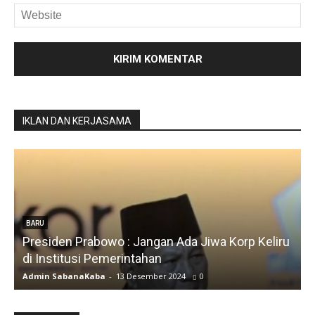
IKLAN DAN KERJASAMA
BARU
Presiden Prabowo : Jangan Ada Jiwa Korp Keliru
di Institusi Pemerintahan
S
Admin SabanaKaba
-
13 Desember 2024
0
A