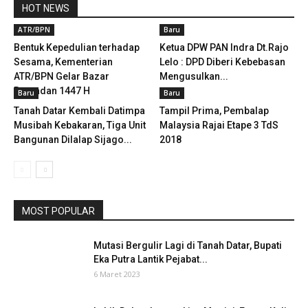
HOT NEWS
ATR/BPN
Baru
Bentuk Kepedulian terhadap
Ketua DPW PAN Indra Dt.Rajo
Sesama, Kementerian
Lelo : DPD Diberi Kebebasan
ATR/BPN Gelar Bazar
Mengusulkan...
Ramadan 1447 H
Baru
Baru
Tanah Datar Kembali Datimpa
Tampil Prima, Pembalap
Musibah Kebakaran, Tiga Unit
Malaysia Rajai Etape 3 TdS
Bangunan Dilalap Sijago...
2018
MOST POPULAR
Mutasi Bergulir Lagi di Tanah Datar, Bupati
Eka Putra Lantik Pejabat...
6 Maret 2023