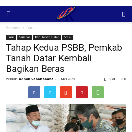
Beranda
Baru
Baru
Sumbar
Kab. Tanah Datar
Sosial
Tahap Kedua PSBB, Pemkab
Tanah Datar Kembali
Bagikan Beras
Penulis
Admin SabanaKaba
-
6 Mei 2020
3970
0