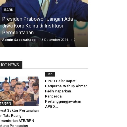
BARU
Presiden Prabowo : Jangan Ada
BARU
Jiwa Korp Keliru di Institusi
Pemerintahan
Silfia Hanani
Admin SabanaKaba
-
13 Desember 2024
0
Admin SabanaKab
HOT NEWS
Baru
DPRD Gelar Rapat
Paripurna, Wabup Ahmad
Fadly Paparkan
Ranperda
Pertanggungjawaban
TR/BPN
APBD...
wat Sektor Pertanahan
n Tata Ruang,
ementerian ATR/BPN
kung Penguatan