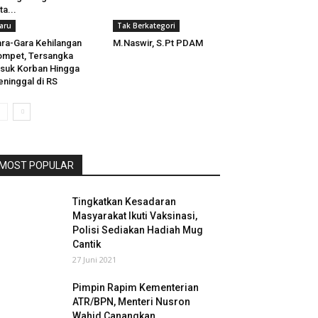
ta...
aru
Tak Berkategori
ra-Gara Kehilangan
M.Naswir, S.Pt PDAM
mpet, Tersangka
suk Korban Hingga
ninggal di RS
MOST POPULAR
Tingkatkan Kesadaran
Masyarakat Ikuti Vaksinasi,
Polisi Sediakan Hadiah Mug
Cantik
27 Juni 2021
Pimpin Rapim Kementerian
ATR/BPN, Menteri Nusron
Wahid Canangkan