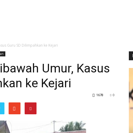
us Guru SD Dilimpahkan ke Kejari
tan
ibawah Umur, Kasus
kan ke Kejari
1678
0
r