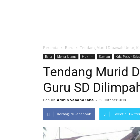
Beranda
Baru
Tendang Murid Dibawah Umur, Kas
Baru
Menu Utama
Hukrim
Sumbar
Kab. Pesisir Sela
Tendang Murid D
Guru SD Dilimpah
Penulis
Admin SabanaKaba
-
19 Oktober 2018
Berbagi di Facebook
Tweet di Twitte