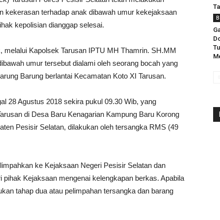
Ta
n kekerasan terhadap anak dibawah umur kekejaksaan
B
ihak kepolisian dianggap selesai.
Ga
Do
Tu
k, melalui Kapolsek Tarusan IPTU MH Thamrin. SH.MM
Me
ibawah umur tersebut dialami oleh seorang bocah yang
arung Barung berlantai Kecamatan Koto XI Tarusan.
ggal 28 Agustus 2018 sekira pukul 09.30 Wib, yang
Tarusan di Desa Baru Kenagarian Kampung Baru Korong
en Pesisir Selatan, dilakukan oleh tersangka RMS (49
limpahkan ke Kejaksaan Negeri Pesisir Selatan dan
ri pihak Kejaksaan mengenai kelengkapan berkas. Apabila
akukan tahap dua atau pelimpahan tersangka dan barang