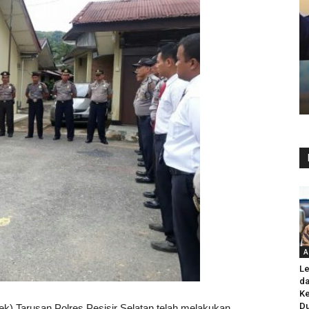
A
Le
da
K
Du
sek) Tarusan Polres Pesisir Selatan telah melakukan