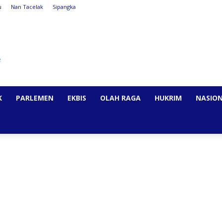
u
Nan Tacelak
Sipangka
K
PARLEMEN
EKBIS
OLAH RAGA
HUKRIM
NASIO