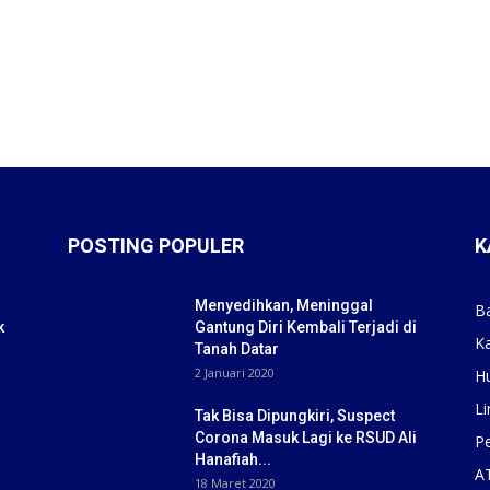
POSTING POPULER
K
Menyedihkan, Meninggal
B
k
Gantung Diri Kembali Terjadi di
K
Tanah Datar
2 Januari 2020
H
Li
Tak Bisa Dipungkiri, Suspect
Corona Masuk Lagi ke RSUD Ali
Pe
Hanafiah...
A
18 Maret 2020