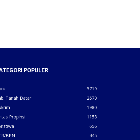
ATEGORI POPULER
aru
5719
ab. Tanah Datar
2670
ukrim
1980
ntas Propinsi
1158
ristiwa
656
TR/BPN
445