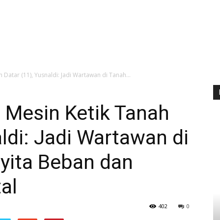
Datar (11), Yusnaldi: Jadi Wartawan di Tanah...
 Mesin Ketik Tanah
aldi: Jadi Wartawan di
yita Beban dan
al
402
0