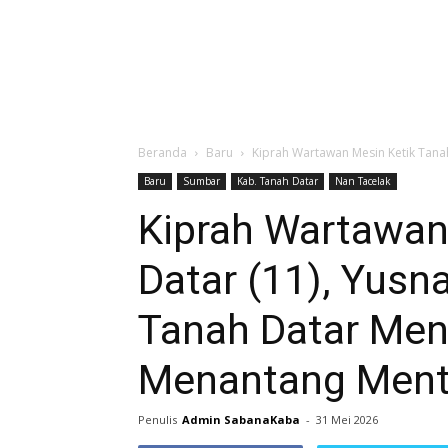
Beranda
Baru
Kiprah Wartawan Mesin Ketik Tanah 
Baru
Sumbar
Kab. Tanah Datar
Nan Tacelak
Kiprah Wartawan
Datar (11), Yusn
Tanah Datar Men
Menantang Ment
Penulis
Admin SabanaKaba
-
31 Mei 2026