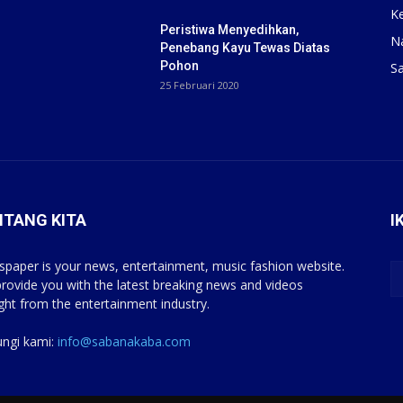
K
Peristiwa Menyedihkan,
N
Penebang Kayu Tewas Diatas
Pohon
S
25 Februari 2020
NTANG KITA
I
paper is your news, entertainment, music fashion website.
rovide you with the latest breaking news and videos
ight from the entertainment industry.
ngi kami:
info@sabanakaba.com