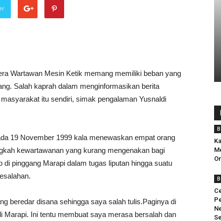
er
era Wartawan Mesin Ketik memang memiliki beban yang
ng. Salah kaprah dalam menginformasikan berita
asyarakat itu sendiri, simak pengalaman Yusnaldi
B
 pada 19 November 1999 kala menewaskan empat orang
Ka
ngkah kewartawanan yang kurang mengenakan bagi
Me
Or
ko di pinggang Marapi dalam tugas liputan hingga suatu
esalahan.
B
Ce
Pe
yang beredar disana sehingga saya salah tulis.Paginya di
Ne
di Marapi. Ini tentu membuat saya merasa bersalah dan
Se