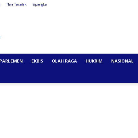
u
Nan Tacelak
Sipangka
PARLEMEN
EKBIS
OLAH RAGA
HUKRIM
NASIONAL