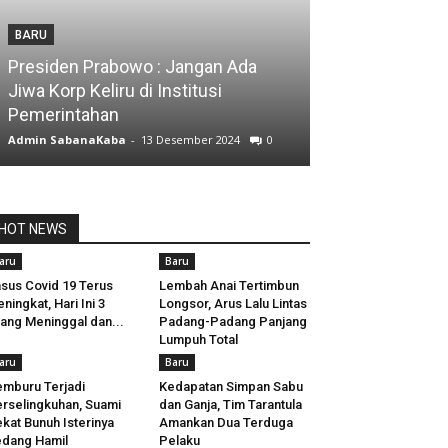
BARU
Presiden Prabowo : Jangan Ada
Jiwa Korp Keliru di Institusi
Pemerintahan
Admin SabanaKaba
-
13 Desember 2024
0
HOT NEWS
aru
Baru
sus Covid 19 Terus
Lembah Anai Tertimbun
ningkat, Hari Ini 3
Longsor, Arus Lalu Lintas
ang Meninggal dan...
Padang-Padang Panjang
Lumpuh Total
aru
Baru
mburu Terjadi
Kedapatan Simpan Sabu
rselingkuhan, Suami
dan Ganja, Tim Tarantula
kat Bunuh Isterinya
Amankan Dua Terduga
dang Hamil
Pelaku