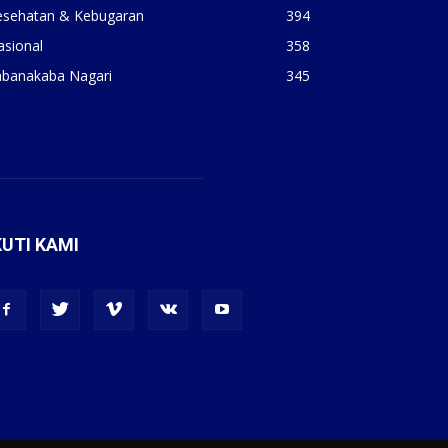
esehatan & Kebugaran
394
asional
358
abanakaba Nagari
345
KUTI KAMI