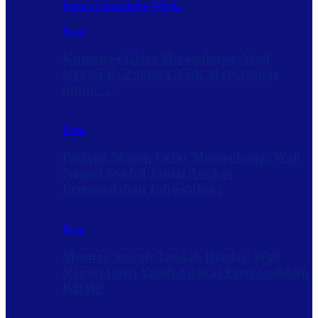
Rantau
Sabanakaba Wisata
Baru
Kumango Gelar Musrenbang, Wali
Nagari Iis Zamora Ajak Masyarakat
untuk …
Baru
Padang Magek Gelar Musrenbang, Wali
Nagari Syafril Jamal Angkat
Permasalahan Infrastuktur
Baru
Musnag Sawah Tangah Digelar, Wali
Nagari Dafri Yandi Angkat Permasalahan
KDMP