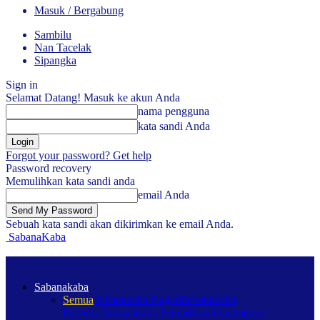
Masuk / Bergabung
Sambilu
Nan Tacelak
Sipangka
Sign in
Selamat Datang! Masuk ke akun Anda
nama pengguna
kata sandi Anda
Forgot your password? Get help
Password recovery
Memulihkan kata sandi anda
email Anda
Sebuah kata sandi akan dikirimkan ke email Anda.
SabanaKaba
Sabanakaba
Semua
Sabanakaba Nagari
Sabanakaba
Pariwara
Sabanakaba Pendidikan
Sabanakaba