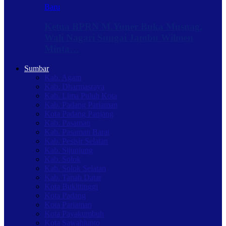
Baru
Ketua BPRN M.Yuner Buka Musnag,
Wali Nagari Sungai Jambu Wilmen
Minta…
Sumbar
Kab. Agam
Kab. Dharmasraya
Kab. Lima Puluh Kota
Kab. Padang Pariaman
Kota Padang Panjang
Kab. Pasaman
Kab. Pasaman Barat
Kab. Pesisir Selatan
Kab. Sijunjung
Kab. Solok
Kab. Solok Selatan
Kab. Tanah Datar
Kota Bukittinggi
Kota Padang
Kota Pariaman
Kota Payakumbuh
Kota Sawahlunto