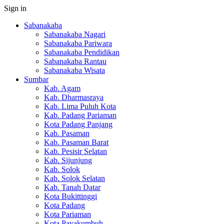
Sign in
Sabanakaba
Sabanakaba Nagari
Sabanakaba Pariwara
Sabanakaba Pendidikan
Sabanakaba Rantau
Sabanakaba Wisata
Sumbar
Kab. Agam
Kab. Dharmasraya
Kab. Lima Puluh Kota
Kab. Padang Pariaman
Kota Padang Panjang
Kab. Pasaman
Kab. Pasaman Barat
Kab. Pesisir Selatan
Kab. Sijunjung
Kab. Solok
Kab. Solok Selatan
Kab. Tanah Datar
Kota Bukittinggi
Kota Padang
Kota Pariaman
Kota Payakumbuh