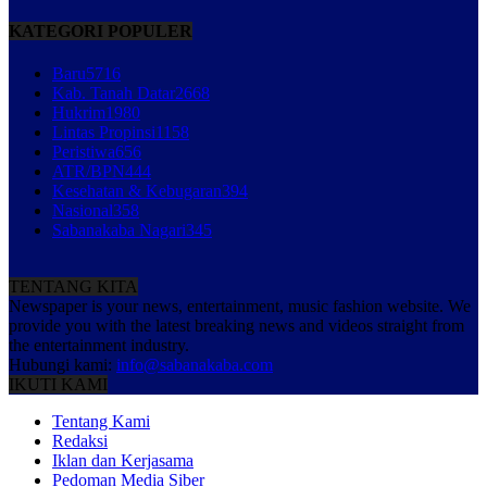
KATEGORI POPULER
Baru
5716
Kab. Tanah Datar
2668
Hukrim
1980
Lintas Propinsi
1158
Peristiwa
656
ATR/BPN
444
Kesehatan & Kebugaran
394
Nasional
358
Sabanakaba Nagari
345
TENTANG KITA
Newspaper is your news, entertainment, music fashion website. We
provide you with the latest breaking news and videos straight from
the entertainment industry.
Hubungi kami:
info@sabanakaba.com
IKUTI KAMI
Tentang Kami
Redaksi
Iklan dan Kerjasama
Pedoman Media Siber