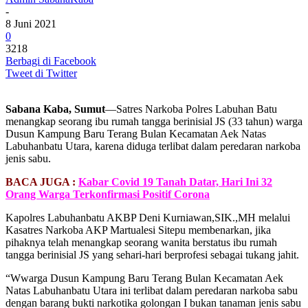
-
8 Juni 2021
0
3218
Berbagi di Facebook
Tweet di Twitter
Sabana Kaba, Sumut
—Satres Narkoba Polres Labuhan Batu
menangkap seorang ibu rumah tangga berinisial JS (33 tahun) warga
Dusun Kampung Baru Terang Bulan Kecamatan Aek Natas
Labuhanbatu Utara, karena diduga terlibat dalam peredaran narkoba
jenis sabu.
BACA JUGA :
Kabar Covid 19 Tanah Datar, Hari Ini 32
Orang Warga Terkonfirmasi Positif Corona
Kapolres Labuhanbatu AKBP Deni Kurniawan,SIK.,MH melalui
Kasatres Narkoba AKP Martualesi Sitepu membenarkan, jika
pihaknya telah menangkap seorang wanita berstatus ibu rumah
tangga berinisial JS yang sehari-hari berprofesi sebagai tukang jahit.
“Wwarga Dusun Kampung Baru Terang Bulan Kecamatan Aek
Natas Labuhanbatu Utara ini terlibat dalam peredaran narkoba sabu
dengan barang bukti narkotika golongan I bukan tanaman jenis sabu