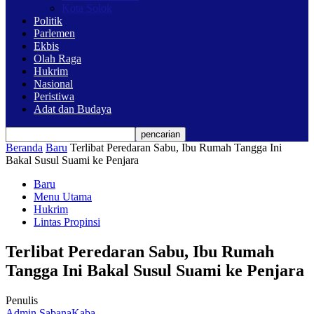
Kota Solok
Politik
Parlemen
Ekbis
Olah Raga
Hukrim
Nasional
Peristiwa
Adat dan Budaya
Beranda
Baru
Terlibat Peredaran Sabu, Ibu Rumah Tangga Ini
Bakal Susul Suami ke Penjara
Baru
Menu Utama
Hukrim
Lintas Propinsi
Terlibat Peredaran Sabu, Ibu Rumah
Tangga Ini Bakal Susul Suami ke Penjara
Penulis
Admin SabanaKaba