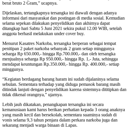
berat bruto 2 Gram,” ucapnya.
Dijelaskan, tertangkapnya tersangka ini diawali dengan adanya
informasi dari masyarakat dan postingan di media sosial. Kemudian
selama sepekan dilakukan penyelidikan dan akhirnya dapat
ditangkap hari Sabtu 5 Juni 2021 sekira pukul 12.00 WIB, setelah
anggota berhasil melakukan under cover buy.
Menurut Kasatres Narkoba, tersangka berperan sebagai tempat
penitipan 2 paket narkoba sebanyak 2 gram setiap minggunya
seharga Rp 650.000,- hingga Rp.700.000,- dan oleh tersangka
menjualnya seharga Rp 950.000,- hingga Rp. 1,- Juta, sehingga
mendapat keuntungan Rp.350.000,- hingga Rp. 400.000,- setiap
minggunya.
“Kegiatan berdagang barang haram ini sudah dijalaninya selama
sebulan. Sementara terhadap yang diduga pemasok barang masih
ditindak lanjuti dengan penyelidikan karena sistemnya dititipkan dan
tidak dikenal orangnya,” ujarnya.
Lebih jauh dikatakan, penangkapan tersangka ini secara
kemanusiaan kami harus berikan perhatian kepada 3 orang anaknya
yang masih kecil dan bersekolah, sementara suaminya sudah di
vonis selama 9,3 tahun penjara dalam perkara narkoba juga dan
sekarang menjadi warga binaan di Lapas.