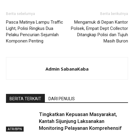
Berita sebelumya
Berita berikutnya
Pasca Matinya Lampu Traffic
Mengamuk di Depan Kantor
Light, Polisi Ringkus Dua
Polsek, Empat Dept Collector
Pelaku Pencurian Sejumlah
Ditangkap Polisi dan Tujuh
Komponen Penting
Masih Buron
Admin SabanaKaba
BERITA TERKAIT
DARI PENULIS
Tingkatkan Kepuasan Masyarakat,
Kantah Sijunjung Laksanakan
Monitoring Pelayanan Komprehensif
ATR/BPN