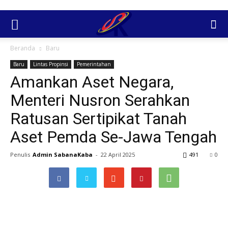
Beranda
Baru
Baru
Lintas Propinsi
Pemerintahan
Amankan Aset Negara,
Menteri Nusron Serahkan
Ratusan Sertipikat Tanah
Aset Pemda Se-Jawa Tengah
Penulis
Admin SabanaKaba
-
22 April 2025
491
0