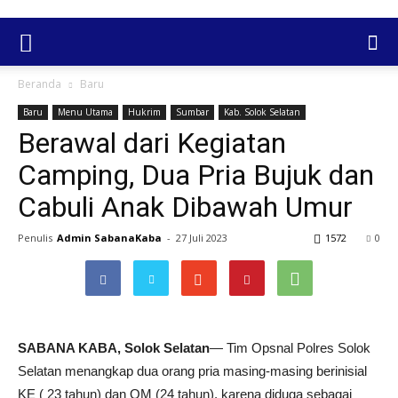
Beranda
Baru
Baru
Menu Utama
Hukrim
Sumbar
Kab. Solok Selatan
Berawal dari Kegiatan
Camping, Dua Pria Bujuk dan
Cabuli Anak Dibawah Umur
Penulis
Admin SabanaKaba
-
27 Juli 2023
1572
0
SABANA KABA, Solok
Selatan
— Tim Opsnal Polres Solok
Selatan menangkap dua orang pria masing-masing berinisial
KE ( 23 tahun) dan OM (24 tahun), karena diduga sebagai