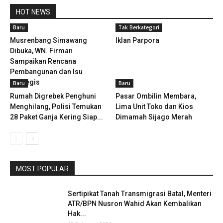
HOT NEWS
Baru
Tak Berkategori
Musrenbang Simawang
Iklan Parpora
Dibuka, WN. Firman
Sampaikan Rencana
Pembangunan dan Isu
Strategis
Baru
Baru
Rumah Digrebek Penghuni
Pasar Ombilin Membara,
Menghilang, Polisi Temukan
Lima Unit Toko dan Kios
28 Paket Ganja Kering Siap...
Dimamah Sijago Merah
MOST POPULAR
Sertipikat Tanah Transmigrasi Batal, Menteri
ATR/BPN Nusron Wahid Akan Kembalikan
Hak...