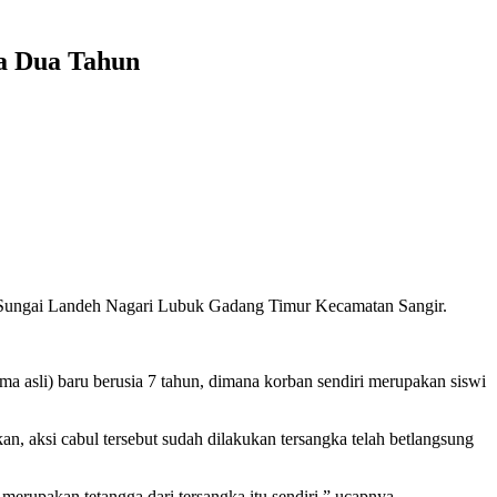
a Dua Tahun
ng Sungai Landeh Nagari Lubuk Gadang Timur Kecamatan Sangir.
ma asli) baru berusia 7 tahun, dimana korban sendiri merupakan siswi
 aksi cabul tersebut sudah dilakukan tersangka telah betlangsung
merupakan tetangga dari tersangka itu sendiri.” ucapnya.