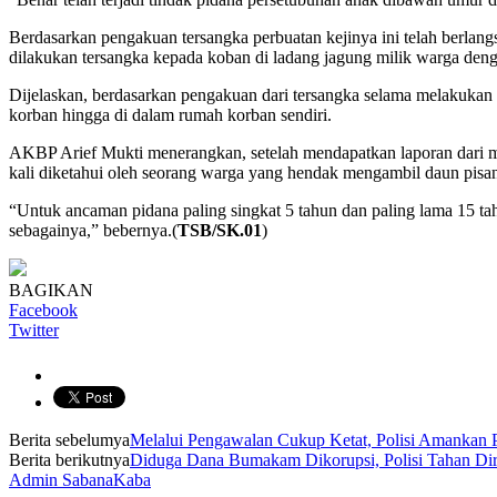
Berdasarkan pengakuan tersangka perbuatan kejinya ini telah berlang
dilakukan tersangka kepada koban di ladang jagung milik warga de
Dijelaskan, berdasarkan pengakuan dari tersangka selama melakukan p
korban hingga di dalam rumah korban sendiri.
AKBP Arief Mukti menerangkan, setelah mendapatkan laporan dari ma
kali diketahui oleh seorang warga yang hendak mengambil daun pisan
“Untuk ancaman pidana paling singkat 5 tahun dan paling lama 15 ta
sebagainya,” bebernya.(
TSB/SK.01
)
BAGIKAN
Facebook
Twitter
Berita sebelumya
Melalui Pengawalan Cukup Ketat, Polisi Amankan
Berita berikutnya
Diduga Dana Bumakam Dikorupsi, Polisi Tahan Dir
Admin SabanaKaba