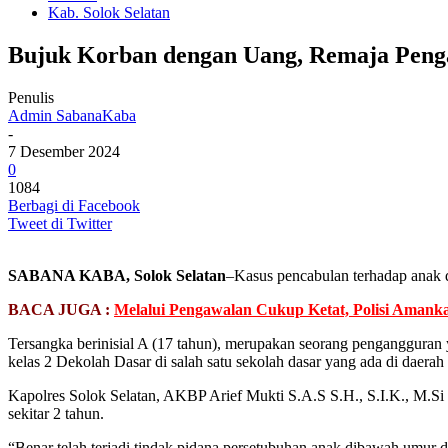
Kab. Solok Selatan
Bujuk Korban dengan Uang, Remaja Pen
Penulis
Admin SabanaKaba
-
7 Desember 2024
0
1084
Berbagi di Facebook
Tweet di Twitter
SABANA KABA, Solok Selatan
–Kasus pencabulan terhadap anak 
BACA JUGA :
Melalui Pengawalan Cukup Ketat, Polisi Aman
Tersangka berinisial A (17 tahun), merupakan seorang pengangguran y
kelas 2 Dekolah Dasar di salah satu sekolah dasar yang ada di daerah 
Kapolres Solok Selatan, AKBP Arief Mukti S.A.S S.H., S.I.K., M.Si
sekitar 2 tahun.
“Benar telah terjadi tindak pidana persetubuhan anak dibawah umur d