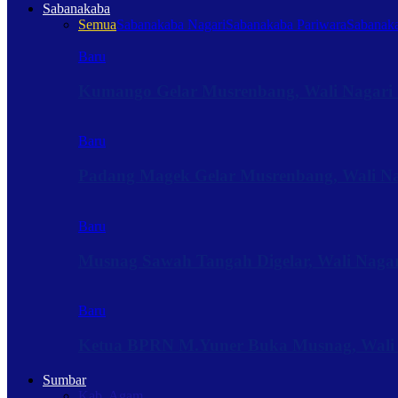
Sabanakaba
Semua
Sabanakaba Nagari
Sabanakaba Pariwara
Sabanaka
Baru
Kumango Gelar Musrenbang, Wali Nagari 
Baru
Padang Magek Gelar Musrenbang, Wali Nag
Baru
Musnag Sawah Tangah Digelar, Wali Naga
Baru
Ketua BPRN M.Yuner Buka Musnag, Wali
Sumbar
Kab. Agam