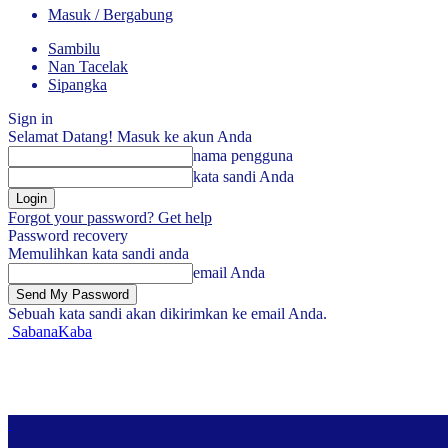
Masuk / Bergabung
Sambilu
Nan Tacelak
Sipangka
Sign in
Selamat Datang! Masuk ke akun Anda
nama pengguna
kata sandi Anda
Forgot your password? Get help
Password recovery
Memulihkan kata sandi anda
email Anda
Sebuah kata sandi akan dikirimkan ke email Anda.
SabanaKaba