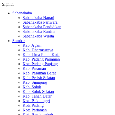
Sign in
Sabanakaba
Sabanakaba Nagari
Sabanakaba Pariwara
Sabanakaba Pendidikan
Sabanakaba Rantau
Sabanakaba Wisata
Sumbar
Kab. Agam
Kab. Dharmasraya
Kab. Lima Puluh Kota
Kab. Padang Pariaman
Kota Padang Panjang
Kab. Pasaman
Kab. Pasaman Barat
Kab. Pesisir Selatan
Kab. Sijunjung
Kab. Solok
Kab. Solok Selatan
Kab. Tanah Datar
Kota Bukittinggi
Kota Padang
Kota Pariaman
Kota Payakumbuh