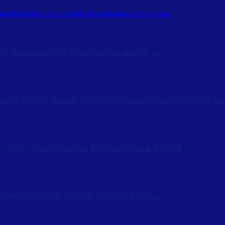
ba Pendidikan
Sabanakaba Rantau
Sabanakaba Wisata
Iis Zamora Ajak Masyarakat untuk …
ari Syafril Jamal Angkat Permasalahan Infrastuktu
ri Dafri Yandi Angkat Permasalahan KDMP
 Nagari Sungai Jambu Wilmen Minta…