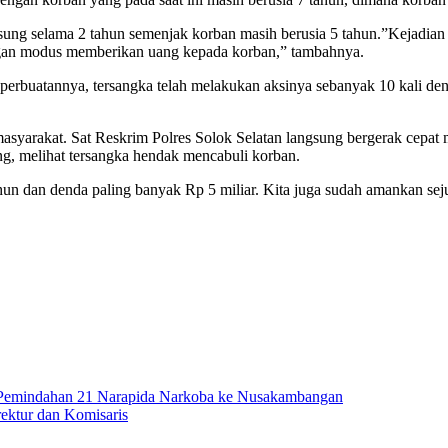
sung selama 2 tahun semenjak korban masih berusia 5 tahun.”Kejadian 
ngan modus memberikan uang kepada korban,” tambahnya.
erbuatannya, tersangka telah melakukan aksinya sebanyak 10 kali deng
syarakat. Sat Reskrim Polres Solok Selatan langsung bergerak cepat m
g, melihat tersangka hendak mencabuli korban.
hun dan denda paling banyak Rp 5 miliar. Kita juga sudah amankan sej
 Pemindahan 21 Narapida Narkoba ke Nusakambangan
ektur dan Komisaris