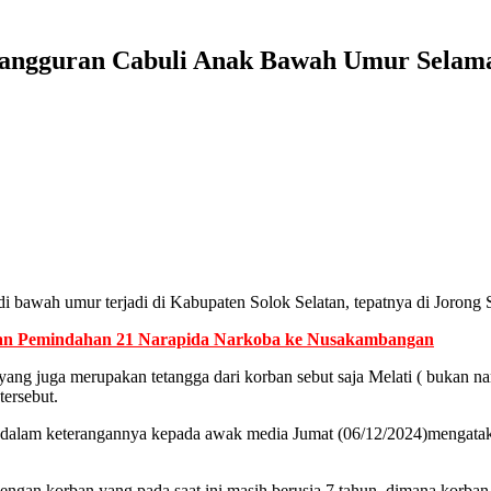
gangguran Cabuli Anak Bawah Umur Selam
di bawah umur terjadi di Kabupaten Solok Selatan, tepatnya di Joro
kan Pemindahan 21 Narapida Narkoba ke Nusakambangan
ang juga merupakan tetangga dari korban sebut saja Melati ( bukan na
tersebut.
 dalam keterangannya kepada awak media Jumat (06/12/2024)mengatakan,
engan korban yang pada saat ini masih berusia 7 tahun, dimana korban 