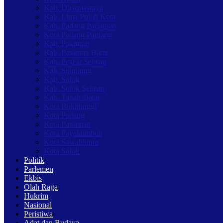
Kab. Dharmasraya
Kab. Lima Puluh Kota
Kab. Padang Pariaman
Kota Padang Panjang
Kab. Pasaman
Kab. Pasaman Barat
Kab. Pesisir Selatan
Kab. Sijunjung
Kab. Solok
Kab. Solok Selatan
Kab. Tanah Datar
Kota Bukittinggi
Kota Padang
Kota Pariaman
Kota Payakumbuh
Kota Sawahlunto
Kota Solok
Politik
Parlemen
Ekbis
Olah Raga
Hukrim
Nasional
Peristiwa
Adat dan Budaya