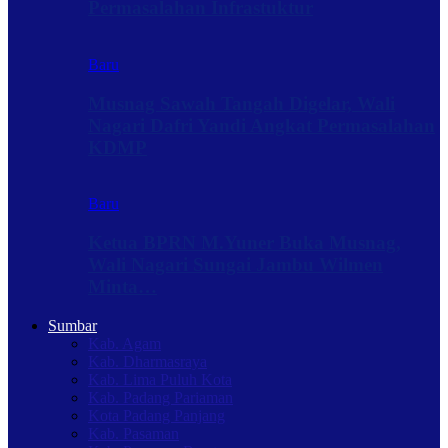
Permasalahan Infrastuktur
Baru
Musnag Sawah Tangah Digelar, Wali
Nagari Dafri Yandi Angkat Permasalahan
KDMP
Baru
Ketua BPRN M.Yuner Buka Musnag,
Wali Nagari Sungai Jambu Wilmen
Minta…
Sumbar
Kab. Agam
Kab. Dharmasraya
Kab. Lima Puluh Kota
Kab. Padang Pariaman
Kota Padang Panjang
Kab. Pasaman