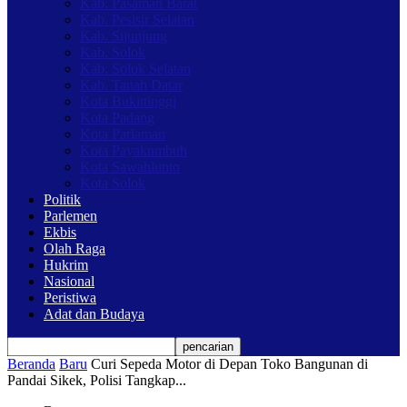
Kab. Pasaman Barat
Kab. Pesisir Selatan
Kab. Sijunjung
Kab. Solok
Kab. Solok Selatan
Kab. Tanah Datar
Kota Bukittinggi
Kota Padang
Kota Pariaman
Kota Payakumbuh
Kota Sawahlunto
Kota Solok
Politik
Parlemen
Ekbis
Olah Raga
Hukrim
Nasional
Peristiwa
Adat dan Budaya
Beranda
Baru
Curi Sepeda Motor di Depan Toko Bangunan di
Pandai Sikek, Polisi Tangkap...