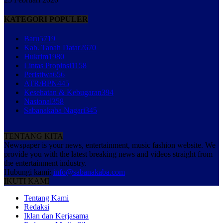
KATEGORI POPULER
Baru
5719
Kab. Tanah Datar
2670
Hukrim
1980
Lintas Propinsi
1158
Peristiwa
656
ATR/BPN
445
Kesehatan & Kebugaran
394
Nasional
358
Sabanakaba Nagari
345
TENTANG KITA
Newspaper is your news, entertainment, music fashion website. We
provide you with the latest breaking news and videos straight from
the entertainment industry.
Hubungi kami:
info@sabanakaba.com
IKUTI KAMI
Tentang Kami
Redaksi
Iklan dan Kerjasama