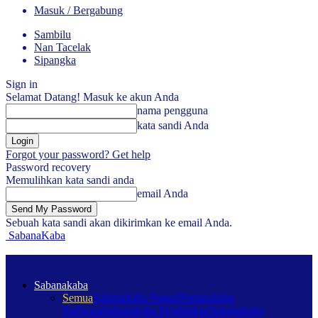
Masuk / Bergabung
Sambilu
Nan Tacelak
Sipangka
Sign in
Selamat Datang! Masuk ke akun Anda
nama pengguna
kata sandi Anda
Forgot your password? Get help
Password recovery
Memulihkan kata sandi anda
email Anda
Sebuah kata sandi akan dikirimkan ke email Anda.
SabanaKaba
Sabanakaba
Semua
Sabanakaba Nagari
Sabanakaba
Pariwara
Sabanakaba Pendidikan
Sabanakaba