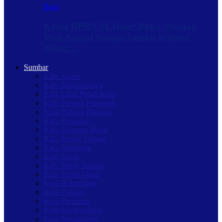
Baru
Ketua BPRN M.Yuner Buka Musnag,
Wali Nagari Sungai Jambu Wilmen
Minta…
Sumbar
Kab. Agam
Kab. Dharmasraya
Kab. Lima Puluh Kota
Kab. Padang Pariaman
Kota Padang Panjang
Kab. Pasaman
Kab. Pasaman Barat
Kab. Pesisir Selatan
Kab. Sijunjung
Kab. Solok
Kab. Solok Selatan
Kab. Tanah Datar
Kota Bukittinggi
Kota Padang
Kota Pariaman
Kota Payakumbuh
Kota Sawahlunto