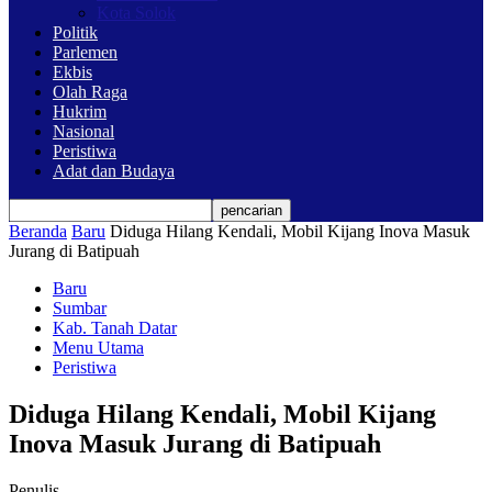
Kota Solok
Politik
Parlemen
Ekbis
Olah Raga
Hukrim
Nasional
Peristiwa
Adat dan Budaya
Beranda
Baru
Diduga Hilang Kendali, Mobil Kijang Inova Masuk
Jurang di Batipuah
Baru
Sumbar
Kab. Tanah Datar
Menu Utama
Peristiwa
Diduga Hilang Kendali, Mobil Kijang
Inova Masuk Jurang di Batipuah
Penulis