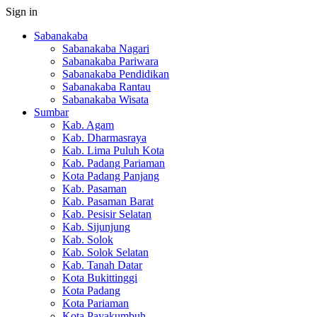
Sign in
Sabanakaba
Sabanakaba Nagari
Sabanakaba Pariwara
Sabanakaba Pendidikan
Sabanakaba Rantau
Sabanakaba Wisata
Sumbar
Kab. Agam
Kab. Dharmasraya
Kab. Lima Puluh Kota
Kab. Padang Pariaman
Kota Padang Panjang
Kab. Pasaman
Kab. Pasaman Barat
Kab. Pesisir Selatan
Kab. Sijunjung
Kab. Solok
Kab. Solok Selatan
Kab. Tanah Datar
Kota Bukittinggi
Kota Padang
Kota Pariaman
Kota Payakumbuh