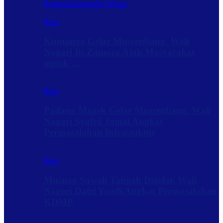
Rantau
Sabanakaba Wisata
Baru
Kumango Gelar Musrenbang, Wali
Nagari Iis Zamora Ajak Masyarakat
untuk …
Baru
Padang Magek Gelar Musrenbang, Wali
Nagari Syafril Jamal Angkat
Permasalahan Infrastuktur
Baru
Musnag Sawah Tangah Digelar, Wali
Nagari Dafri Yandi Angkat Permasalahan
KDMP