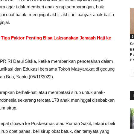
ra agar tidak memberi anak sirup sembarangan, baik
obat batuk, mengingat akhir-akhir ini banyak anak balita
injal.
B
 Tiga Faktor Penting Bisa Laksanakan Jemaah Haji ke
So
Ba
Pe
Po
DPR RI Darul Siska, ketika memberikan pencerahan dalam
nikasi dan Edukasi bersama Tokoh Masyarakat di gedung
au Buo, Sabtu (05/11/2022).
arapkan berhati-hati atau membatasi sirup untuk anak-
 Indonesia sekarang tercata 178 anak meninggal disebabkan
um sirup.
-cepat dibawa ke Puskesmas atau Rumah Sakit, tetapi dibeli
irup obat panas, beli sirup obat batuk, dan ternyata yang