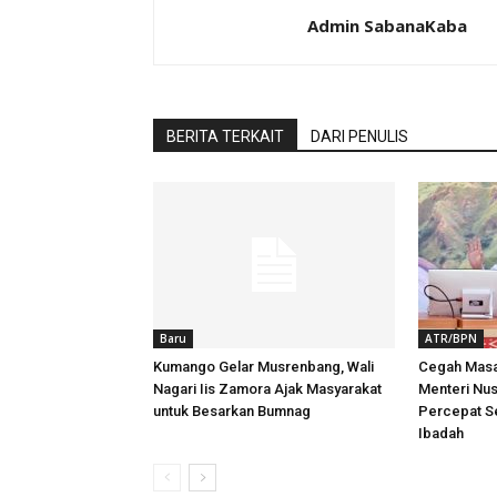
Admin SabanaKaba
BERITA TERKAIT
DARI PENULIS
Baru
ATR/BPN
Kumango Gelar Musrenbang, Wali
Cegah Masa
Nagari Iis Zamora Ajak Masyarakat
Menteri Nu
untuk Besarkan Bumnag
Percepat Se
Ibadah