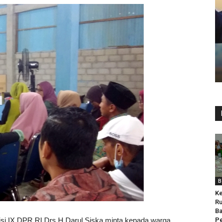
B
Ke
Ru
Ba
i IX DPR RI Drs.H.Darul Siska minta kepada warga
Pe