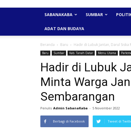
SABANAKABA
SUMBAR
POLITI
ADAT DAN BUDAYA
Beranda
Baru
Hadir di Lubuk Jantan, Darul Siska 
Baru
Sumbar
Kab. Tanah Datar
Menu Utama
Parlem
Hadir di Lubuk J
Minta Warga Jan
Sembarangan
Penulis
Admin SabanaKaba
-
5 November 2022
Berbagi di Facebook
Tweet di Twitt