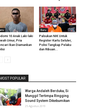
aru
Baru
domi 10 Anak Laki-laki
Palsukan NIK Untuk
wah Umur, Pria
Register Kartu Seluler,
ncari Ikan Diamankan
Polisi Tangkap Pelaku
lisi
dan Ribuan...
MOST POPULAR
Warga Andaleh Berduka, Si
Munggil Tertimpa Ringging
Sound System Dikebumikan
25 Agustus 2019