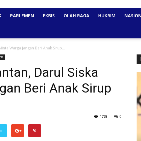
K
PARLEMEN
EKBIS
OLAH RAGA
HUKRIM
NASIO
Minta Warga Jangan Beri Anak Sirup...
en
antan, Darul Siska
gan Beri Anak Sirup
1758
0
er