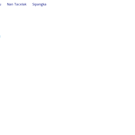
u
Nan Tacelak
Sipangka