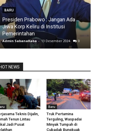
BARU
Presiden Prabowo : Jangan Ada
BARU
Jiwa Korp Keliru di Institusi
Pemerintahan
Silfia Hanani
Admin SabanaKaba
-
13 Desember 2024
0
Admin SabanaKab
HOT NEWS
aru
Baru
rjasama Teknis Dijalin,
Truk Pertamina
mah Tenun Lintau
Terguling, Waspadai
kal Jadi Pusat
Minyak Tumpah di
latihan
Cubadak Bungkuak