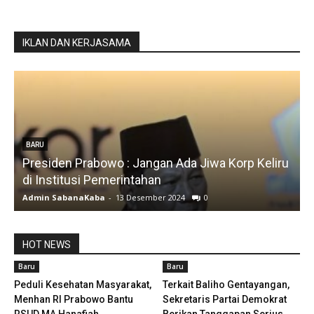
IKLAN DAN KERJASAMA
BARU
Presiden Prabowo : Jangan Ada Jiwa Korp Keliru
di Institusi Pemerintahan
S
Admin SabanaKaba
-
13 Desember 2024
0
A
HOT NEWS
Baru
Baru
Peduli Kesehatan Masyarakat,
Terkait Baliho Gentayangan,
Menhan RI Prabowo Bantu
Sekretaris Partai Demokrat