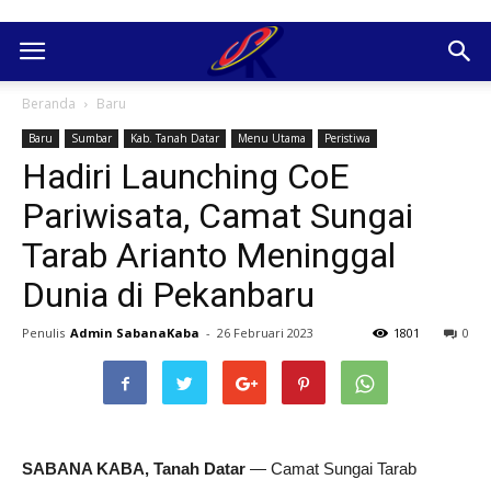
Beranda
Baru
Baru
Sumbar
Kab. Tanah Datar
Menu Utama
Peristiwa
Hadiri Launching CoE
Pariwisata, Camat Sungai
Tarab Arianto Meninggal
Dunia di Pekanbaru
Penulis
Admin SabanaKaba
-
26 Februari 2023
1801
0
SABANA KABA, Tanah Datar
— Camat Sungai Tarab