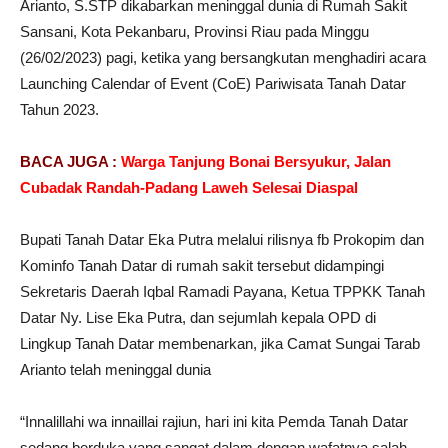
Arianto, S.STP dikabarkan meninggal dunia di Rumah Sakit
Sansani, Kota Pekanbaru, Provinsi Riau pada Minggu
(26/02/2023) pagi, ketika yang bersangkutan menghadiri acara
Launching Calendar of Event (CoE) Pariwisata Tanah Datar
Tahun 2023.
BACA JUGA :
Warga Tanjung Bonai Bersyukur, Jalan
Cubadak Randah-Padang Laweh Selesai Diaspal
Bupati Tanah Datar Eka Putra melalui rilisnya fb Prokopim dan
Kominfo Tanah Datar di rumah sakit tersebut didampingi
Sekretaris Daerah Iqbal Ramadi Payana, Ketua TPPKK Tanah
Datar Ny. Lise Eka Putra, dan sejumlah kepala OPD di
Lingkup Tanah Datar membenarkan, jika Camat Sungai Tarab
Arianto telah meninggal dunia
“Innalillahi wa innaillai rajiun, hari ini kita Pemda Tanah Datar
sedang berduka yang sangat dalam dengan wafatnya salah