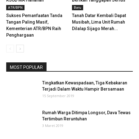
RSUD MA Hanafiah
Berikan Tanggapan Serius
ATR/BPN
Baru
Sukses Pemanfaatan Tanda
Tanah Datar Kembali Dapat
Tangan Paling Masif,
Musibah, Lima Unit Rumah
Kementerian ATR/BPN Raih
Dilalap Sijago Merah...
Penghargaan
MOST POPULAR
Tingkatkan Kewaspadaan, Tiga Kebakaran
Terjadi Dalam Waktu Hampir Bersamaan
15 September 2019
Rumah Warga Ditimpa Longsor, Dava Tewas
Tertimbun Reruntuhan
3 Maret 2019