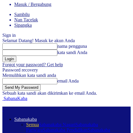
Masuk / Bergabung
Sambilu
Nan Tacelak
Sipangka
Sign in
Selamat Datang! Masuk ke akun Anda
nama pengguna
kata sandi Anda
Forgot your password? Get help
Password recovery
Memulihkan kata sandi anda
email Anda
Sebuah kata sandi akan dikirimkan ke email Anda.
SabanaKaba
Sabanakaba
Semua
Sabanakaba Nagari
Sabanakaba
Pariwara
Sabanakaba Pendidikan
Sabanakaba