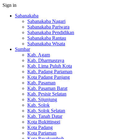
Sign in
Sabanakaba
Sabanakaba Nagari
Sabanakaba Pariwara
Sabanakaba Pendidikan
Sabanakaba Rantau
Sabanakaba Wisata
Sumbar
Kab. Agam
Kab. Dharmasraya
Kab. Lima Puluh Kota
Kab. Padang Pariaman
Kota Padang Panjang
Kab. Pasaman
Kab. Pasaman Barat
Kab. Pesisir Selatan
Kab. Sijunjung
Kab. Solok
Kab. Solok Selatan
Kab. Tanah Datar
Kota Bukittinggi
Kota Padang
Kota Pariaman
Kota Payakumbuh