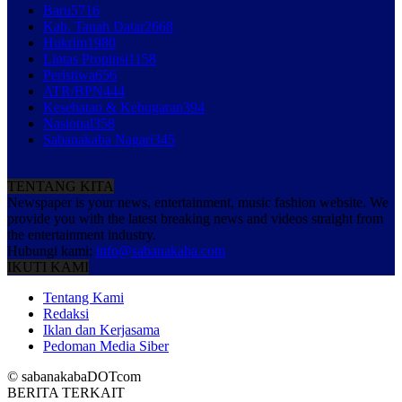
Baru
5716
Kab. Tanah Datar
2668
Hukrim
1980
Lintas Propinsi
1158
Peristiwa
656
ATR/BPN
444
Kesehatan & Kebugaran
394
Nasional
358
Sabanakaba Nagari
345
TENTANG KITA
Newspaper is your news, entertainment, music fashion website. We
provide you with the latest breaking news and videos straight from
the entertainment industry.
Hubungi kami:
info@sabanakaba.com
IKUTI KAMI
Tentang Kami
Redaksi
Iklan dan Kerjasama
Pedoman Media Siber
© sabanakabaDOTcom
BERITA TERKAIT