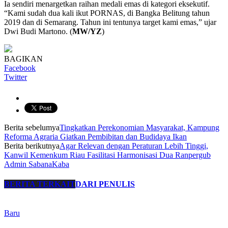
Ia sendiri menargetkan raihan medali emas di kategori eksekutif.
“Kami sudah dua kali ikut PORNAS, di Bangka Belitung tahun
2019 dan di Semarang. Tahun ini tentunya target kami emas,” ujar
Dwi Budi Martono. (
MW/YZ
)
BAGIKAN
Facebook
Twitter
Berita sebelumya
Tingkatkan Perekonomian Masyarakat, Kampung
Reforma Agraria Giatkan Pembibitan dan Budidaya Ikan
Berita berikutnya
Agar Relevan dengan Peraturan Lebih Tinggi,
Kanwil Kemenkum Riau Fasilitasi Harmonisasi Dua Ranpergub
Admin SabanaKaba
BERITA TERKAIT
DARI PENULIS
Baru