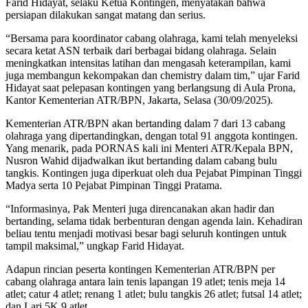
Farid Hidayat, selaku Ketua Kontingen, menyatakan bahwa
persiapan dilakukan sangat matang dan serius.
“Bersama para koordinator cabang olahraga, kami telah menyeleksi
secara ketat ASN terbaik dari berbagai bidang olahraga. Selain
meningkatkan intensitas latihan dan mengasah keterampilan, kami
juga membangun kekompakan dan chemistry dalam tim,” ujar Farid
Hidayat saat pelepasan kontingen yang berlangsung di Aula Prona,
Kantor Kementerian ATR/BPN, Jakarta, Selasa (30/09/2025).
Kementerian ATR/BPN akan bertanding dalam 7 dari 13 cabang
olahraga yang dipertandingkan, dengan total 91 anggota kontingen.
Yang menarik, pada PORNAS kali ini Menteri ATR/Kepala BPN,
Nusron Wahid dijadwalkan ikut bertanding dalam cabang bulu
tangkis. Kontingen juga diperkuat oleh dua Pejabat Pimpinan Tinggi
Madya serta 10 Pejabat Pimpinan Tinggi Pratama.
“Informasinya, Pak Menteri juga direncanakan akan hadir dan
bertanding, selama tidak berbenturan dengan agenda lain. Kehadiran
beliau tentu menjadi motivasi besar bagi seluruh kontingen untuk
tampil maksimal,” ungkap Farid Hidayat.
Adapun rincian peserta kontingen Kementerian ATR/BPN per
cabang olahraga antara lain tenis lapangan 19 atlet; tenis meja 14
atlet; catur 4 atlet; renang 1 atlet; bulu tangkis 26 atlet; futsal 14 atlet;
dan Lari 5K 9 atlet.