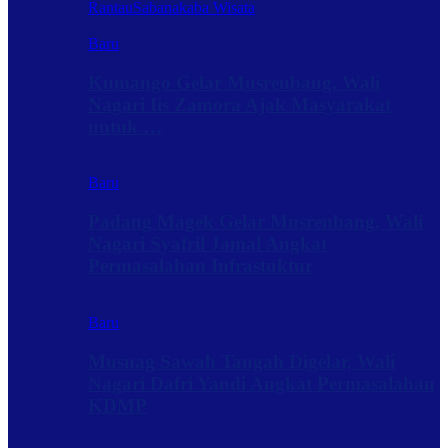
Rantau
Sabanakaba Wisata
Baru
Kumango Gelar Musrenbang, Wali
Nagari Iis Zamora Ajak Masyarakat
untuk …
Baru
Padang Magek Gelar Musrenbang, Wali
Nagari Syafril Jamal Angkat
Permasalahan Infrastuktur
Baru
Musnag Sawah Tangah Digelar, Wali
Nagari Dafri Yandi Angkat Permasalahan
KDMP