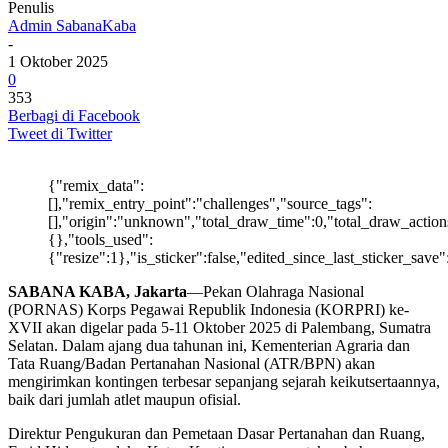
Penulis
Admin SabanaKaba
-
1 Oktober 2025
0
353
Berbagi di Facebook
Tweet di Twitter
{"remix_data":
[],"remix_entry_point":"challenges","source_tags":
[],"origin":"unknown","total_draw_time":0,"total_draw_action
{},"tools_used":
{"resize":1},"is_sticker":false,"edited_since_last_sticker_save
SABANA KABA, Jakarta
—Pekan Olahraga Nasional
(PORNAS) Korps Pegawai Republik Indonesia (KORPRI) ke-
XVII akan digelar pada 5-11 Oktober 2025 di Palembang, Sumatra
Selatan. Dalam ajang dua tahunan ini, Kementerian Agraria dan
Tata Ruang/Badan Pertanahan Nasional (ATR/BPN) akan
mengirimkan kontingen terbesar sepanjang sejarah keikutsertaannya,
baik dari jumlah atlet maupun ofisial.
Direktur Pengukuran dan Pemetaan Dasar Pertanahan dan Ruang,