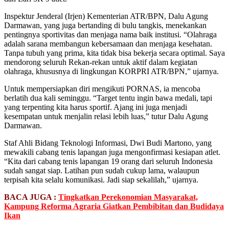
Inspektur Jenderal (Irjen) Kementerian ATR/BPN, Dalu Agung
Darmawan, yang juga bertanding di bulu tangkis, menekankan
pentingnya sportivitas dan menjaga nama baik institusi. “Olahraga
adalah sarana membangun kebersamaan dan menjaga kesehatan.
Tanpa tubuh yang prima, kita tidak bisa bekerja secara optimal. Saya
mendorong seluruh Rekan-rekan untuk aktif dalam kegiatan
olahraga, khususnya di lingkungan KORPRI ATR/BPN,” ujarnya.
Untuk mempersiapkan diri mengikuti PORNAS, ia mencoba
berlatih dua kali seminggu. “Target tentu ingin bawa medali, tapi
yang terpenting kita harus sportif. Ajang ini juga menjadi
kesempatan untuk menjalin relasi lebih luas,” tutur Dalu Agung
Darmawan.
Staf Ahli Bidang Teknologi Informasi, Dwi Budi Martono, yang
mewakili cabang tenis lapangan juga mengonfirmasi kesiapan atlet.
“Kita dari cabang tenis lapangan 19 orang dari seluruh Indonesia
sudah sangat siap. Latihan pun sudah cukup lama, walaupun
terpisah kita selalu komunikasi. Jadi siap sekalilah,” ujarnya.
BACA JUGA :
Tingkatkan Perekonomian Masyarakat,
Kampung Reforma Agraria Giatkan Pembibitan dan Budidaya
Ikan