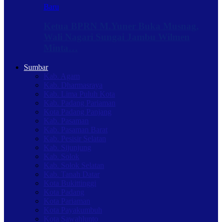
Baru
Ketua BPRN M.Yuner Buka Musnag,
Wali Nagari Sungai Jambu Wilmen
Minta…
Sumbar
Kab. Agam
Kab. Dharmasraya
Kab. Lima Puluh Kota
Kab. Padang Pariaman
Kota Padang Panjang
Kab. Pasaman
Kab. Pasaman Barat
Kab. Pesisir Selatan
Kab. Sijunjung
Kab. Solok
Kab. Solok Selatan
Kab. Tanah Datar
Kota Bukittinggi
Kota Padang
Kota Pariaman
Kota Payakumbuh
Kota Sawahlunto