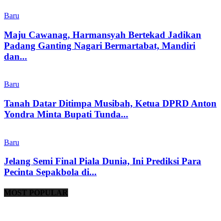
Baru
Maju Cawanag, Harmansyah Bertekad Jadikan
Padang Ganting Nagari Bermartabat, Mandiri
dan...
Baru
Tanah Datar Ditimpa Musibah, Ketua DPRD Anton
Yondra Minta Bupati Tunda...
Baru
Jelang Semi Final Piala Dunia, Ini Prediksi Para
Pecinta Sepakbola di...
MOST POPULAR