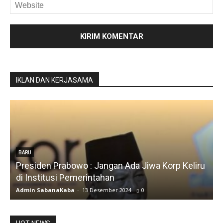
IKLAN DAN KERJASAMA
iru
BARU
Silfia Hanani
Admin SabanaKaba
-
19 Juni 2024
1492