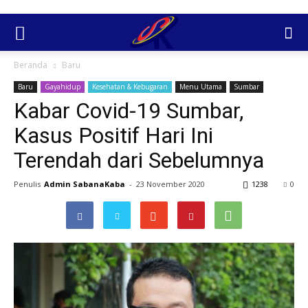
Beranda
Baru
Baru
Gayahidup
Kesehatan & Kebugaran
Menu Utama
Sumbar
Kabar Covid-19 Sumbar,
Kasus Positif Hari Ini
Terendah dari Sebelumnya
Penulis
Admin SabanaKaba
-
23 November 2020
1238
0