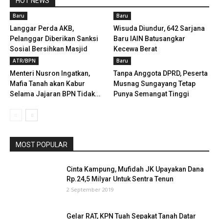
HOT NEWS
Baru
Baru
Langgar Perda AKB,
Wisuda Diundur, 642 Sarjana
Pelanggar Diberikan Sanksi
Baru IAIN Batusangkar
Sosial Bersihkan Masjid
Kecewa Berat
ATR/BPN
Baru
Menteri Nusron Ingatkan,
Tanpa Anggota DPRD, Peserta
Mafia Tanah akan Kabur
Musnag Sungayang Tetap
Selama Jajaran BPN Tidak...
Punya Semangat Tinggi
MOST POPULAR
Cinta Kampung, Mufidah JK Upayakan Dana
Rp.24,5 Milyar Untuk Sentra Tenun
2 September 2019
Gelar RAT, KPN Tuah Sepakat Tanah Datar