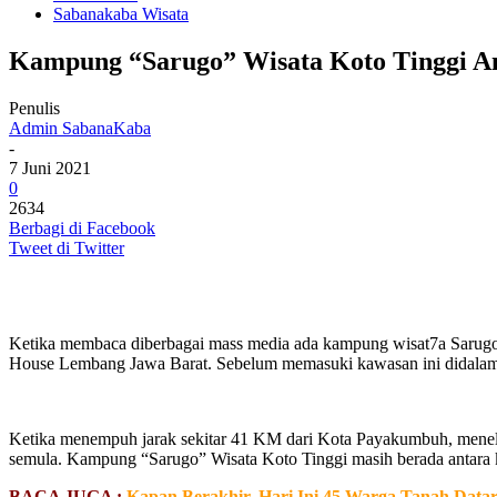
Sabanakaba Wisata
Kampung “Sarugo” Wisata Koto Tinggi A
Penulis
Admin SabanaKaba
-
7 Juni 2021
0
2634
Berbagi di Facebook
Tweet di Twitter
Ketika membaca diberbagai mass media ada kampung wisat7a Sarugo
House Lembang Jawa Barat. Sebelum memasuki kawasan ini didalam p
Ketika menempuh jarak sekitar 41 KM dari Kota Payakumbuh, menelus
semula. Kampung “Sarugo” Wisata Koto Tinggi masih berada antara 
BACA JUGA :
Kapan Berakhir, Hari Ini 45 Warga Tanah Datar 