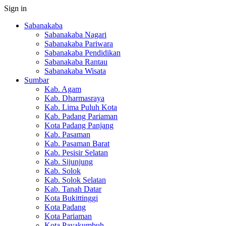
Sign in
Sabanakaba
Sabanakaba Nagari
Sabanakaba Pariwara
Sabanakaba Pendidikan
Sabanakaba Rantau
Sabanakaba Wisata
Sumbar
Kab. Agam
Kab. Dharmasraya
Kab. Lima Puluh Kota
Kab. Padang Pariaman
Kota Padang Panjang
Kab. Pasaman
Kab. Pasaman Barat
Kab. Pesisir Selatan
Kab. Sijunjung
Kab. Solok
Kab. Solok Selatan
Kab. Tanah Datar
Kota Bukittinggi
Kota Padang
Kota Pariaman
Kota Payakumbuh