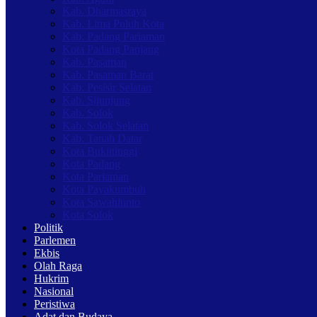
Kab. Dharmasraya
Kab. Lima Puluh Kota
Kab. Padang Pariaman
Kota Padang Panjang
Kab. Pasaman
Kab. Pasaman Barat
Kab. Pesisir Selatan
Kab. Sijunjung
Kab. Solok
Kab. Solok Selatan
Kab. Tanah Datar
Kota Bukittinggi
Kota Padang
Kota Pariaman
Kota Payakumbuh
Kota Sawahlunto
Kota Solok
Politik
Parlemen
Ekbis
Olah Raga
Hukrim
Nasional
Peristiwa
Adat dan Budaya