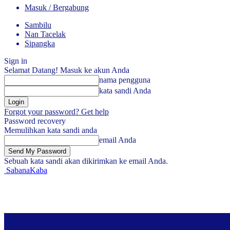
Masuk / Bergabung
Sambilu
Nan Tacelak
Sipangka
Sign in
Selamat Datang! Masuk ke akun Anda
nama pengguna
kata sandi Anda
Forgot your password? Get help
Password recovery
Memulihkan kata sandi anda
email Anda
Sebuah kata sandi akan dikirimkan ke email Anda.
SabanaKaba