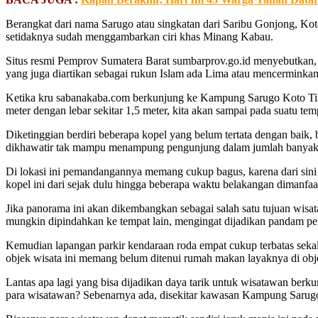
Berangkat dari nama Sarugo atau singkatan dari Saribu Gonjong, Ko
setidaknya sudah menggambarkan ciri khas Minang Kabau.
Situs resmi Pemprov Sumatera Barat sumbarprov.go.id menyebutkan,
yang juga diartikan sebagai rukun Islam ada Lima atau mencerminkan
Ketika kru sabanakaba.com berkunjung ke Kampung Sarugo Koto Tin
meter dengan lebar sekitar 1,5 meter, kita akan sampai pada suatu 
Diketinggian berdiri beberapa kopel yang belum tertata dengan bai
dikhawatir tak mampu menampung pengunjung dalam jumlah banyak
Di lokasi ini pemandangannya memang cukup bagus, karena dari si
kopel ini dari sejak dulu hingga beberapa waktu belakangan dimanf
Jika panorama ini akan dikembangkan sebagai salah satu tujuan wis
mungkin dipindahkan ke tempat lain, mengingat dijadikan pandam pe
Kemudian lapangan parkir kendaraan roda empat cukup terbatas sekali, 
objek wisata ini memang belum ditenui rumah makan layaknya di obj
Lantas apa lagi yang bisa dijadikan daya tarik untuk wisatawan berku
para wisatawan? Sebenarnya ada, disekitar kawasan Kampung Sarugo 