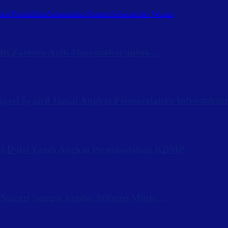
ba Pendidikan
Sabanakaba Rantau
Sabanakaba Wisata
Iis Zamora Ajak Masyarakat untuk …
ari Syafril Jamal Angkat Permasalahan Infrastuktu
ri Dafri Yandi Angkat Permasalahan KDMP
 Nagari Sungai Jambu Wilmen Minta…