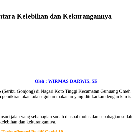
ntara Kelebihan dan Kekurangannya
Oleh : WIRMAS DARWIS, SE
 (Seribu Gonjong) di Nagari Koto Tinggi Kecamatan Gunuang Omeh K
emikiran akan ada suguhan makanan yang ditukarkan dengan karcis m
uri jalan yang sebahagian sudah diaspal mulus dan sebahagian sudah 
kelebihan dan kekurangannya.
Terkonfirmasi Positif Covid-19