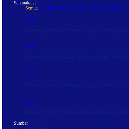
Sabanakaba
Semua
Sabanakaba Nagari
Sabanakaba Pariwara
Sabanaka
Baru
Kumango Gelar Musrenbang, Wali Nagari 
Baru
Padang Magek Gelar Musrenbang, Wali Nag
Baru
Musnag Sawah Tangah Digelar, Wali Naga
Baru
Ketua BPRN M.Yuner Buka Musnag, Wali
Sumbar
Kab. Agam