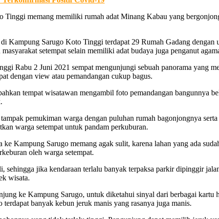
to Tinggi memang memiliki rumah adat Minang Kabau yang bergonjong l
 di Kampung Sarugo Koto Tinggi terdapat 29 Rumah Gadang dengan uk
 masyarakat setempat selain memiliki adat budaya juga penganut agama
ggi Rabu 2 Juni 2021 sempat mengunjungi sebuah panorama yang menja
tempat dengan view atau pemandangan cukup bagus.
k, bahkan tempat wisatawan mengambil foto pemandangan bangunnya bel
.
ni tampak pemukiman warga dengan puluhan rumah bagonjongnya serta 
aatkan warga setempat untuk pandam perkuburan.
ata ke Kampung Sarugo memang agak sulit, karena lahan yang ada suda
rkeburan oleh warga setempat.
sehingga jika kendaraan terlalu banyak terpaksa parkir dipinggir jalan 
ek wisata.
njung ke Kampung Sarugo, untuk diketahui sinyal dari berbagai kartu h
terdapat banyak kebun jeruk manis yang rasanya juga manis.