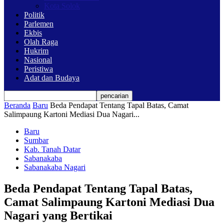
Kota Solok
Politik
Parlemen
Ekbis
Olah Raga
Hukrim
Nasional
Peristiwa
Adat dan Budaya
Beranda
Baru
Beda Pendapat Tentang Tapal Batas, Camat
Salimpaung Kartoni Mediasi Dua Nagari...
Baru
Sumbar
Kab. Tanah Datar
Sabanakaba
Sabanakaba Nagari
Beda Pendapat Tentang Tapal Batas,
Camat Salimpaung Kartoni Mediasi Dua
Nagari yang Bertikai