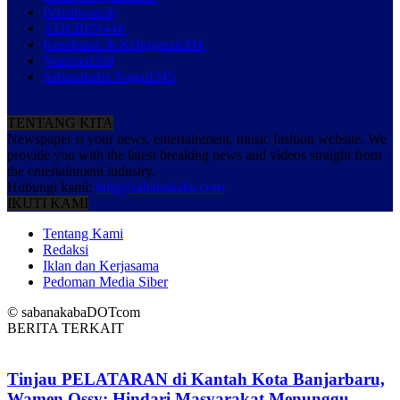
Peristiwa
656
ATR/BPN
444
Kesehatan & Kebugaran
394
Nasional
358
Sabanakaba Nagari
345
TENTANG KITA
Newspaper is your news, entertainment, music fashion website. We
provide you with the latest breaking news and videos straight from
the entertainment industry.
Hubungi kami:
info@sabanakaba.com
IKUTI KAMI
Tentang Kami
Redaksi
Iklan dan Kerjasama
Pedoman Media Siber
© sabanakabaDOTcom
BERITA TERKAIT
Tinjau PELATARAN di Kantah Kota Banjarbaru,
Wamen Ossy: Hindari Masyarakat Menunggu...