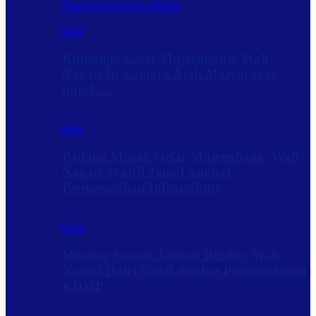
Rantau
Sabanakaba Wisata
Baru
Kumango Gelar Musrenbang, Wali
Nagari Iis Zamora Ajak Masyarakat
untuk …
Baru
Padang Magek Gelar Musrenbang, Wali
Nagari Syafril Jamal Angkat
Permasalahan Infrastuktur
Baru
Musnag Sawah Tangah Digelar, Wali
Nagari Dafri Yandi Angkat Permasalahan
KDMP