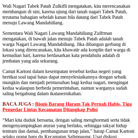
Wali Nagari Tabek Patah Zulkifli mengatakan, kita merencanakan
membangun di sini, karena ujung dari tanah nagari Tabek Patah,
terutama bahagian sebelah kanan bila datang dari Tabek Patah
menuju Lawang Mandahiliang.
Sementara Wali Nagari Lawang Mandahiliang Zulfrman
mengatakan, di bawah jalan menuju Tabek Patah adalah tanah
warga Nagari Lawang Mandahiliang. Jika dibangun gerbang di
lokasi yang direncanakan, kita khawatir ada konplin dari warga di
kemudian hari, karena berdasarkan kata pendahulu adalah di
jembatan yang ada sekarang.
Camat Kartoni dalam kesempatan tersebut kedua negeri yang
bertikai soal tapal batas dapat menyelesiaikannya dengan sebaik
mungkin dan menjadi permusuhan bagi kedua nagari, mengingat
kedua walaupun berbeda pemerintahan, namun warganya sudah
saling bergabung dalam ikatanernikahan.
BACA JUGA :
Bisnis Barang Haram Tak Pernah Habis, Tiga
Pengedar Lintas Kecamatan Ditangkap Polisi
“Mari kita duduk bersama, dengan saling menghormati serta tidak
mengenyampingkan aturan yang berlaku, sehingga rakyat hidup
tentram dan damai, pembangunan tetap jalan,” harap Camat Kartoni
selaku orang baru du Kecamatan Salimpaung. Usai diskusi