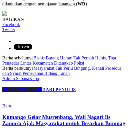
dilanjutkan dengan peninjauan lapangan.(
WD
)
BAGIKAN
Facebook
Twitter
Berita sebelumya
Bisnis Barang Haram Tak Pernah Habis, Tiga
Pengedar Lintas Kecamatan Ditangkap Polisi
Berita berikutnya
Masyarakat Tak Perlu Bingung, Kenali Prosedur
dan Syarat Pemecahan Bidang Tanah
Admin SabanaKaba
BERITA TERKAIT
DARI PENULIS
Baru
Kumango Gelar Musrenbang, Wali Nagari Iis
Zamora Ajak Masyarakat untuk Besarkan Bumnag