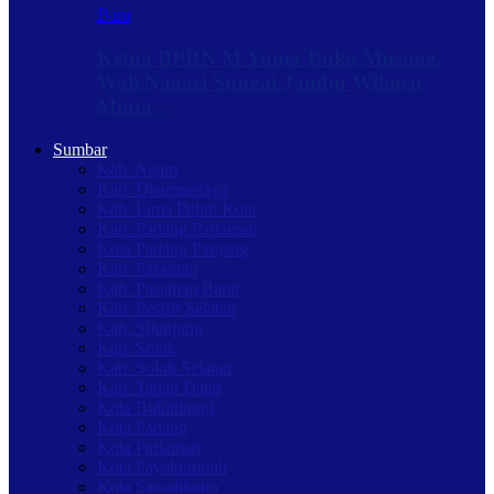
Baru
Ketua BPRN M.Yuner Buka Musnag,
Wali Nagari Sungai Jambu Wilmen
Minta…
Sumbar
Kab. Agam
Kab. Dharmasraya
Kab. Lima Puluh Kota
Kab. Padang Pariaman
Kota Padang Panjang
Kab. Pasaman
Kab. Pasaman Barat
Kab. Pesisir Selatan
Kab. Sijunjung
Kab. Solok
Kab. Solok Selatan
Kab. Tanah Datar
Kota Bukittinggi
Kota Padang
Kota Pariaman
Kota Payakumbuh
Kota Sawahlunto