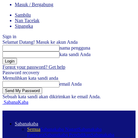
Masuk / Bergabung
Sambilu
Nan Tacelak
Sipangka
Sign in
Selamat Datang! Masuk ke akun Anda
nama pengguna
kata sandi Anda
Forgot your password? Get help
Password recovery
Memulihkan kata sandi anda
email Anda
Sebuah kata sandi akan dikirimkan ke email Anda.
SabanaKaba
Sabanakaba
Semua
Sabanakaba Nagari
Sabanakaba
Pariwara
Sabanakaba Pendidikan
Sabanakaba