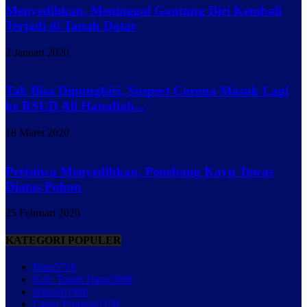
Menyedihkan, Meninggal Gantung Diri Kembali
Terjadi di Tanah Datar
2 Januari 2020
Tak Bisa Dipungkiri, Suspect Corona Masuk Lagi
ke RSUD Ali Hanafiah...
18 Maret 2020
Peristiwa Menyedihkan, Penebang Kayu Tewas
Diatas Pohon
25 Februari 2020
KATEGORI POPULER
Baru
5716
Kab. Tanah Datar
2668
Hukrim
1980
Lintas Propinsi
1158