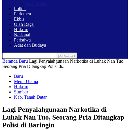
Kota Solok
Politik
Parlemen
Ekbis
Olah Raga
Hukrim
Nasional
Peristiwa
Adat dan Budaya
Beranda
Baru
Lagi Penyalahgunaan Narkotika di Luhak Nan Tuo,
Seorang Pria Ditangkap Polisi di...
Baru
Menu Utama
Hukrim
Sumbar
Kab. Tanah Datar
Lagi Penyalahgunaan Narkotika di
Luhak Nan Tuo, Seorang Pria Ditangkap
Polisi di Baringin