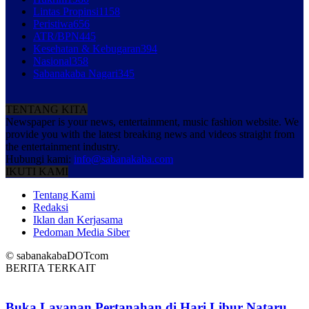
Lintas Propinsi
1158
Peristiwa
656
ATR/BPN
445
Kesehatan & Kebugaran
394
Nasional
358
Sabanakaba Nagari
345
TENTANG KITA
Newspaper is your news, entertainment, music fashion website. We
provide you with the latest breaking news and videos straight from
the entertainment industry.
Hubungi kami:
info@sabanakaba.com
IKUTI KAMI
Tentang Kami
Redaksi
Iklan dan Kerjasama
Pedoman Media Siber
© sabanakabaDOTcom
BERITA TERKAIT
Buka Layanan Pertanahan di Hari Libur Nataru,