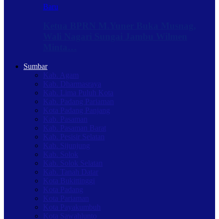
Baru
Ketua BPRN M.Yuner Buka Musnag,
Wali Nagari Sungai Jambu Wilmen
Minta…
Sumbar
Kab. Agam
Kab. Dharmasraya
Kab. Lima Puluh Kota
Kab. Padang Pariaman
Kota Padang Panjang
Kab. Pasaman
Kab. Pasaman Barat
Kab. Pesisir Selatan
Kab. Sijunjung
Kab. Solok
Kab. Solok Selatan
Kab. Tanah Datar
Kota Bukittinggi
Kota Padang
Kota Pariaman
Kota Payakumbuh
Kota Sawahlunto