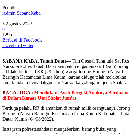
Penulis
Admin SabanaKaba
-
5 Agustus 2022
0
1295
Berbagi di Facebook
Tweet di Twitter
SABANA KABA, Tanah Datar
— Tim Opsnal Tarantula Sat Res
Narkoba Polres Tanah Datar kembali mengamankan 1 (satu) orang
laki-laki berinisial RR (29 tahun) warga Jorong Baringin Nagari
Baringin Kecamatan Lima Kaum, karena diduga telah melakukan
tindak pidana Penyalahgunaan Narkotika golongan I jenis Shabu.
BACA JUGA :
Memilukan, Ayah Pergoki Anaknya Berduaan
di Dalam Kamar Usai Sholat Jum’at
Terduga pelaku RR di amankan di rumah milik orangtuanya Jorong
Baringin Nagari Baringin Kecamatan Lima Kaum Kabupaten Tanah
Datar, Kamis (04/08/2022).
Instagram polrestanahdatar mengabarkan, barang bukti yang