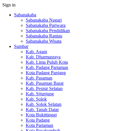
Sign in
Sabanakaba
Sabanakaba Nagari
Sabanakaba Pariwara
Sabanakaba Pendidikan
Sabanakaba Rantau
Sabanakaba Wisata
Sumbar
Kab. Agam
Kab. Dharmasraya
Kab. Lima Puluh Kota
Kab. Padang Pariaman
Kota Padang Panjang
Kab. Pasaman
Kab. Pasaman Barat
Kab. Pesisir Selatan
Kab. Sijunjung
Kab. Solok
Kab. Solok Selatan
Kab. Tanah Datar
Kota Bukittinggi
Kota Padang
Kota Pariaman
Kota Payakumbuh