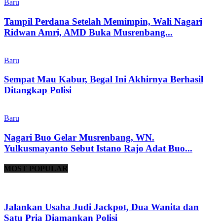
Baru
Tampil Perdana Setelah Memimpin, Wali Nagari
Ridwan Amri, AMD Buka Musrenbang...
Baru
Sempat Mau Kabur, Begal Ini Akhirnya Berhasil
Ditangkap Polisi
Baru
Nagari Buo Gelar Musrenbang, WN.
Yulkusmayanto Sebut Istano Rajo Adat Buo...
MOST POPULAR
Jalankan Usaha Judi Jackpot, Dua Wanita dan
Satu Pria Diamankan Polisi