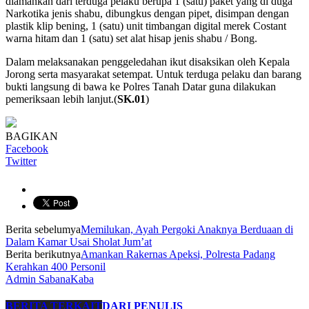
diamankan dari terduga pelaku berupa 1 (satu) paket yang di duga
Narkotika jenis shabu, dibungkus dengan pipet, disimpan dengan
plastik klip bening, 1 (satu) unit timbangan digital merek Costant
warna hitam dan 1 (satu) set alat hisap jenis shabu / Bong.
Dalam melaksanakan penggeledahan ikut disaksikan oleh Kepala
Jorong serta masyarakat setempat. Untuk terduga pelaku dan barang
bukti langsung di bawa ke Polres Tanah Datar guna dilakukan
pemeriksaan lebih lanjut.(
SK.01
)
BAGIKAN
Facebook
Twitter
Berita sebelumya
Memilukan, Ayah Pergoki Anaknya Berduaan di
Dalam Kamar Usai Sholat Jum’at
Berita berikutnya
Amankan Rakernas Apeksi, Polresta Padang
Kerahkan 400 Personil
Admin SabanaKaba
BERITA TERKAIT
DARI PENULIS