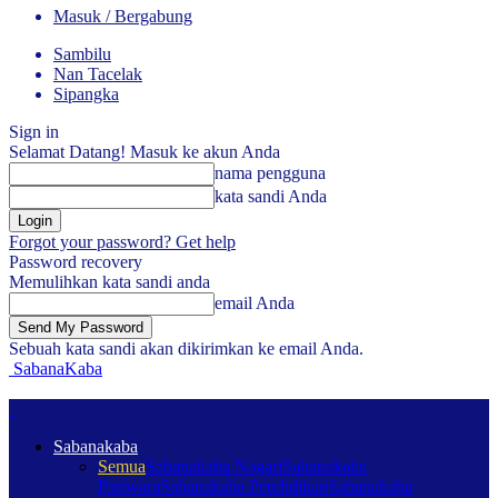
Masuk / Bergabung
Sambilu
Nan Tacelak
Sipangka
Sign in
Selamat Datang! Masuk ke akun Anda
nama pengguna
kata sandi Anda
Forgot your password? Get help
Password recovery
Memulihkan kata sandi anda
email Anda
Sebuah kata sandi akan dikirimkan ke email Anda.
SabanaKaba
Sabanakaba
Semua
Sabanakaba Nagari
Sabanakaba
Pariwara
Sabanakaba Pendidikan
Sabanakaba