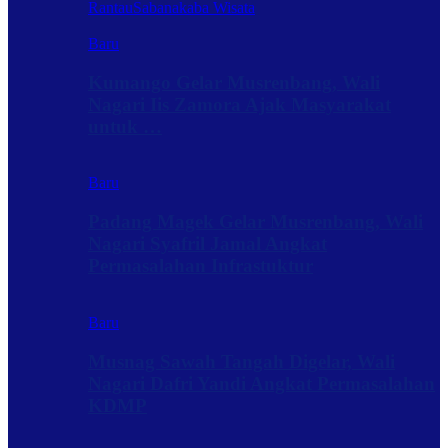
Rantau
Sabanakaba Wisata
Baru
Kumango Gelar Musrenbang, Wali
Nagari Iis Zamora Ajak Masyarakat
untuk …
Baru
Padang Magek Gelar Musrenbang, Wali
Nagari Syafril Jamal Angkat
Permasalahan Infrastuktur
Baru
Musnag Sawah Tangah Digelar, Wali
Nagari Dafri Yandi Angkat Permasalahan
KDMP