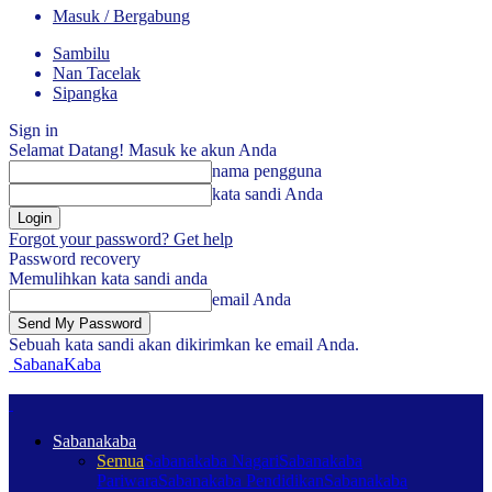
Masuk / Bergabung
Sambilu
Nan Tacelak
Sipangka
Sign in
Selamat Datang! Masuk ke akun Anda
nama pengguna
kata sandi Anda
Forgot your password? Get help
Password recovery
Memulihkan kata sandi anda
email Anda
Sebuah kata sandi akan dikirimkan ke email Anda.
SabanaKaba
Sabanakaba
Semua
Sabanakaba Nagari
Sabanakaba
Pariwara
Sabanakaba Pendidikan
Sabanakaba