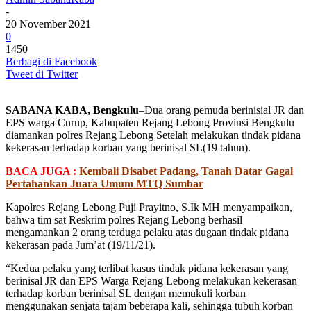
-
20 November 2021
0
1450
Berbagi di Facebook
Tweet di Twitter
SABANA KABA, Bengkulu
–Dua orang pemuda berinisial JR dan
EPS warga Curup, Kabupaten Rejang Lebong Provinsi Bengkulu
diamankan polres Rejang Lebong Setelah melakukan tindak pidana
kekerasan terhadap korban yang berinisal SL(19 tahun).
BACA JUGA :
Kembali Disabet Padang, Tanah Datar Gagal
Pertahankan Juara Umum MTQ Sumbar
Kapolres Rejang Lebong Puji Prayitno, S.Ik MH menyampaikan,
bahwa tim sat Reskrim polres Rejang Lebong berhasil
mengamankan 2 orang terduga pelaku atas dugaan tindak pidana
kekerasan pada Jum’at (19/11/21).
“Kedua pelaku yang terlibat kasus tindak pidana kekerasan yang
berinisal JR dan EPS Warga Rejang Lebong melakukan kekerasan
terhadap korban berinisal SL dengan memukuli korban
menggunakan senjata tajam beberapa kali, sehingga tubuh korban