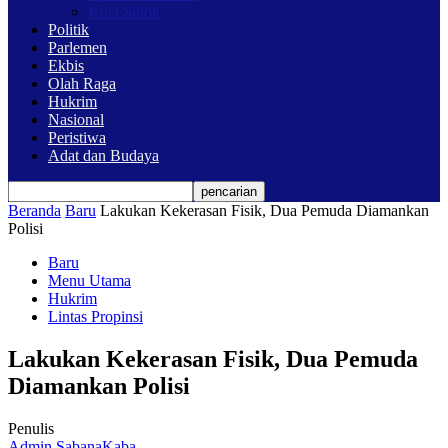
Kota Solok
Politik
Parlemen
Ekbis
Olah Raga
Hukrim
Nasional
Peristiwa
Adat dan Budaya
Beranda
Baru
Lakukan Kekerasan Fisik, Dua Pemuda Diamankan
Polisi
Baru
Menu Utama
Hukrim
Lintas Propinsi
Lakukan Kekerasan Fisik, Dua Pemuda
Diamankan Polisi
Penulis
Admin SabanaKaba