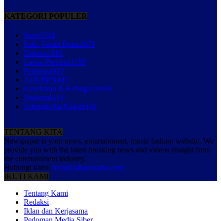
KATEGORI POPULER
Baru
5724
Kab. Tanah Datar
2671
Hukrim
1981
Lintas Propinsi
1159
Peristiwa
657
ATR/BPN
447
Kesehatan & Kebugaran
394
Nasional
359
Sabanakaba Nagari
346
TENTANG KITA
Newspaper is your news, entertainment, music fashion website. We
provide you with the latest breaking news and videos straight from
the entertainment industry.
Hubungi kami:
info@sabanakaba.com
IKUTI KAMI
Tentang Kami
Redaksi
Iklan dan Kerjasama
Pedoman Media Siber