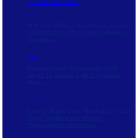
Rantau
Sabanakaba Wisata
Baru
WN. Bahuri Buka Musrenbang Andaleh,
Camat Batipuh Ajak Warga Sukseskan
Program…
Baru
Kumango Gelar Musrenbang, Wali
Nagari Iis Zamora Ajak Masyarakat
untuk …
Baru
Padang Magek Gelar Musrenbang, Wali
Nagari Syafril Jamal Angkat
Permasalahan Infrastuktur