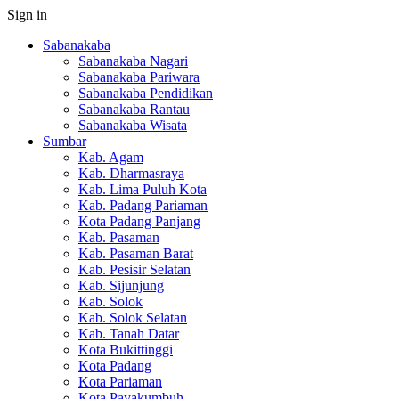
Sign in
Sabanakaba
Sabanakaba Nagari
Sabanakaba Pariwara
Sabanakaba Pendidikan
Sabanakaba Rantau
Sabanakaba Wisata
Sumbar
Kab. Agam
Kab. Dharmasraya
Kab. Lima Puluh Kota
Kab. Padang Pariaman
Kota Padang Panjang
Kab. Pasaman
Kab. Pasaman Barat
Kab. Pesisir Selatan
Kab. Sijunjung
Kab. Solok
Kab. Solok Selatan
Kab. Tanah Datar
Kota Bukittinggi
Kota Padang
Kota Pariaman
Kota Payakumbuh