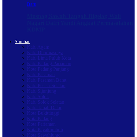
Baru
Musnag Sawah Tangah Digelar, Wali
Nagari Dafri Yandi Angkat Permasalahan
KDMP
Sumbar
Kab. Agam
Kab. Dharmasraya
Kab. Lima Puluh Kota
Kab. Padang Pariaman
Kota Padang Panjang
Kab. Pasaman
Kab. Pasaman Barat
Kab. Pesisir Selatan
Kab. Sijunjung
Kab. Solok
Kab. Solok Selatan
Kab. Tanah Datar
Kota Bukittinggi
Kota Padang
Kota Pariaman
Kota Payakumbuh
Kota Sawahlunto