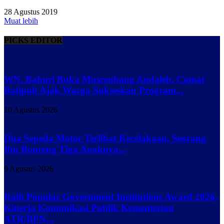
28 Agustus 2019
Muat lebih
PICKS EDITOR
WN. Bahuri Buka Musrenbang Andaleh, Camat
Batipuh Ajak Warga Sukseskan Program...
10 Agustus 2026
Dua Sepeda Motor Terlibat Kecelakaan, Seorang
Ibu Bonceng Tiga Anaknya...
9 Agustus 2026
Raih Popular Government Institutions Award 2026,
Kinerja Komunikasi Publik Kementerian
ATR/BPN...