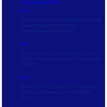
Rantau
Sabanakaba Wisata
Baru
Padang Magek Gelar Musrenbang, Wali
Nagari Syafril Jamal Angkat
Permasalahan Infrastuktur
Baru
Musnag Sawah Tangah Digelar, Wali
Nagari Dafri Yandi Angkat Permasalahan
KDMP
Baru
Ketua BPRN M.Yuner Buka Musnag,
Wali Nagari Sungai Jambu Wilmen
Minta…