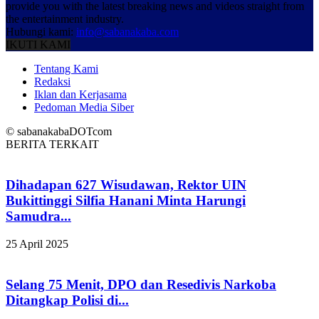
provide you with the latest breaking news and videos straight from
the entertainment industry.
Hubungi kami:
info@sabanakaba.com
IKUTI KAMI
Tentang Kami
Redaksi
Iklan dan Kerjasama
Pedoman Media Siber
© sabanakabaDOTcom
BERITA TERKAIT
Dihadapan 627 Wisudawan, Rektor UIN
Bukittinggi Silfia Hanani Minta Harungi
Samudra...
25 April 2025
Selang 75 Menit, DPO dan Resedivis Narkoba
Ditangkap Polisi di...