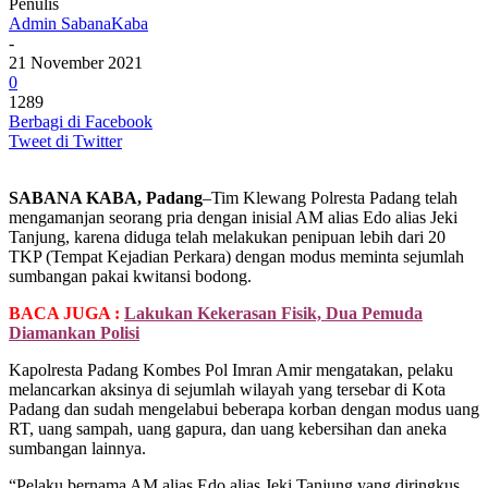
Penulis
Admin SabanaKaba
-
21 November 2021
0
1289
Berbagi di Facebook
Tweet di Twitter
SABANA KABA, Padang
–Tim Klewang Polresta Padang telah
mengamanjan seorang pria dengan inisial AM alias Edo alias Jeki
Tanjung, karena diduga telah melakukan penipuan lebih dari 20
TKP (Tempat Kejadian Perkara) dengan modus meminta sejumlah
sumbangan pakai kwitansi bodong.
BACA JUGA :
Lakukan Kekerasan Fisik, Dua Pemuda
Diamankan Polisi
Kapolresta Padang Kombes Pol Imran Amir mengatakan, pelaku
melancarkan aksinya di sejumlah wilayah yang tersebar di Kota
Padang dan sudah mengelabui beberapa korban dengan modus uang
RT, uang sampah, uang gapura, dan uang kebersihan dan aneka
sumbangan lainnya.
“Pelaku bernama AM alias Edo alias Jeki Tanjung yang diringkus