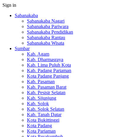
Sign in
Sabanakaba
Sabanakaba Nagari
Sabanakaba Pariwara
Sabanakaba Pendidikan
Sabanakaba Rantau
Sabanakaba Wisata
Sumbar
Kab. Agam
Kab. Dharmasraya
Kab. Lima Puluh Kota
Kab. Padang Pariaman
Kota Padang Panjang
Kab. Pasaman
Kab. Pasaman Barat
Kab. Pesisir Selatan
Kab. Sijunjung
Kab. Solok
Kab. Solok Selatan
Kab. Tanah Datar
Kota Bukittinggi
Kota Padang
Kota Pariaman
Kota Payakumbuh