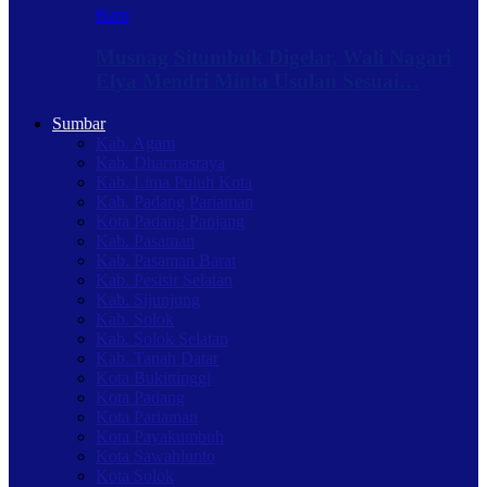
Baru
Musnag Situmbuk Digelar, Wali Nagari
Elya Mendri Minta Usulan Sesuai…
Sumbar
Kab. Agam
Kab. Dharmasraya
Kab. Lima Puluh Kota
Kab. Padang Pariaman
Kota Padang Panjang
Kab. Pasaman
Kab. Pasaman Barat
Kab. Pesisir Selatan
Kab. Sijunjung
Kab. Solok
Kab. Solok Selatan
Kab. Tanah Datar
Kota Bukittinggi
Kota Padang
Kota Pariaman
Kota Payakumbuh
Kota Sawahlunto
Kota Solok