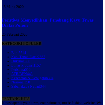
18 Maret 2020
Peristiwa Menyedihkan, Penebang Kayu Tewas
Diatas Pohon
25 Februari 2020
KATEGORI POPULER
Baru
5714
Kab. Tanah Datar
2667
Hukrim
1980
Lintas Propinsi
1157
Peristiwa
656
ATR/BPN
443
Kesehatan & Kebugaran
394
Nasional
358
Sabanakaba Nagari
344
TENTANG KITA
Newspaper is your news, entertainment, music fashion website. We