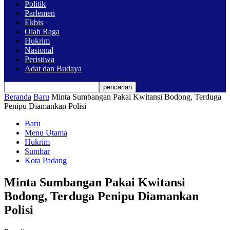
Politik
Parlemen
Ekbis
Olah Raga
Hukrim
Nasional
Peristiwa
Adat dan Budaya
Beranda
Baru
Minta Sumbangan Pakai Kwitansi Bodong, Terduga
Penipu Diamankan Polisi
Baru
Menu Utama
Hukrim
Sumbar
Kota Padang
Minta Sumbangan Pakai Kwitansi
Bodong, Terduga Penipu Diamankan
Polisi