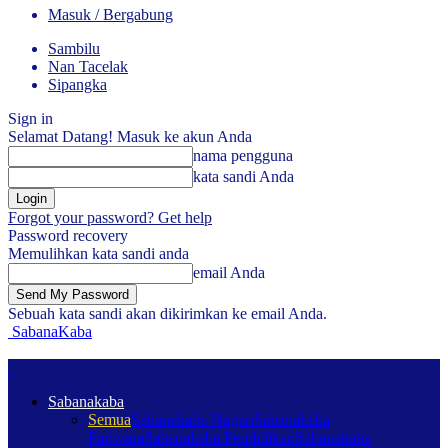
Masuk / Bergabung
Sambilu
Nan Tacelak
Sipangka
Sign in
Selamat Datang! Masuk ke akun Anda
nama pengguna
kata sandi Anda
Forgot your password? Get help
Password recovery
Memulihkan kata sandi anda
email Anda
Sebuah kata sandi akan dikirimkan ke email Anda.
SabanaKaba
Sabanakaba
Semua
Sabanakaba Nagari
Sabanakaba
Pariwara
Sabanakaba Pendidikan
Sabanakaba