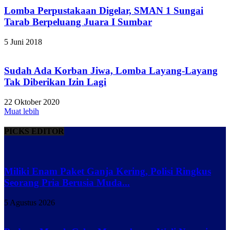
Lomba Perpustakaan Digelar, SMAN 1 Sungai
Tarab Berpeluang Juara I Sumbar
5 Juni 2018
Sudah Ada Korban Jiwa, Lomba Layang-Layang
Tak Diberikan Izin Lagi
22 Oktober 2020
Muat lebih
PICKS EDITOR
Miliki Enam Paket Ganja Kering, Polisi Ringkus
Seorang Pria Berusia Muda...
5 Agustus 2026