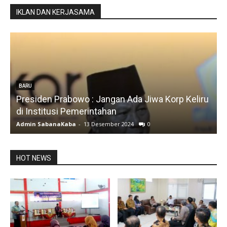
IKLAN DAN KERJASAMA
BARU
Presiden Prabowo : Jangan Ada Jiwa Korp Keliru
di Institusi Pemerintahan
S
Admin SabanaKaba
-
13 Desember 2024
0
A
HOT NEWS