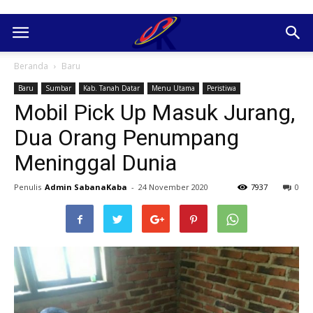
Beranda
Baru
Baru
Sumbar
Kab. Tanah Datar
Menu Utama
Peristiwa
Mobil Pick Up Masuk Jurang,
Dua Orang Penumpang
Meninggal Dunia
Penulis
Admin SabanaKaba
-
24 November 2020
7937
0