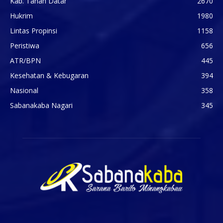
Kab. Tanah Datar
2670
Hukrim
1980
Lintas Propinsi
1158
Peristiwa
656
ATR/BPN
445
Kesehatan & Kebugaran
394
Nasional
358
Sabanakaba Nagari
345